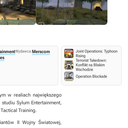
tainment
Wydawca:
Merscom
Joint Operations: Typhoon
Rising
es
Terrorist Takedown:
Konflikt na Bliskim
Wschodzie
Operation Blockade
ym w realiach największego
 studiu Sylum Entertainment,
 Tactical Training
.
antów II Wojny Światowej,