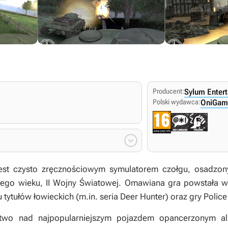
Producent:
Sylum Enter
Polski wydawca:
OniGam

est czysto zręcznościowym symulatorem czołgu, osadzon
głego wieku, II Wojny Światowej. Omawiana gra powstała w
 tytułów łowieckich (m.in. seria
Deer Hunter
) oraz gry
Police
wo nad najpopularniejszym pojazdem opancerzonym ali