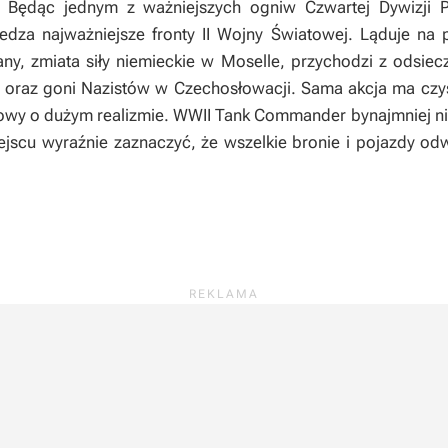
Będąc jednym z ważniejszych ogniw Czwartej Dywizji P
edza najważniejsze fronty II Wojny Światowej. Ląduje na 
ny, zmiata siły niemieckie w Moselle, przychodzi z odsiec
 oraz goni Nazistów w Czechosłowacji. Sama akcja ma czys
owy o dużym realizmie.
WWII Tank Commander
bynajmniej n
ejscu wyraźnie zaznaczyć, że wszelkie bronie i pojazdy o