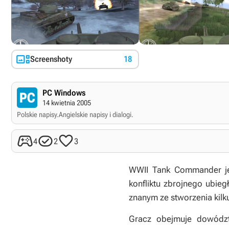

Screenshoty
18
PC Windows
14 kwietnia 2005
Polskie napisy.
Angielskie napisy i dialogi.



4
2
3
WWII Tank Commander
j
konfliktu zbrojnego ubie
znanym ze stworzenia kilku
Gracz obejmuje dowództ