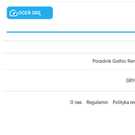

OCEŃ GRĘ
Poradnik Gothic R
GRYO
O nas
Regulamin
Polityka r