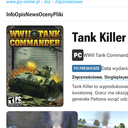
www.gry-online.pl
Gry
Zręcznościowe


Info
Opis
News
Oceny
Pliki
Tank Killer
WWII Tank Command
Data wydani
PO PREMIERZE
Zręcznościowe
,
Singleplaye
Tank Killer to wyprodukowa
światowej. Gracz ma okazję
generała Pattona wziąć udzi