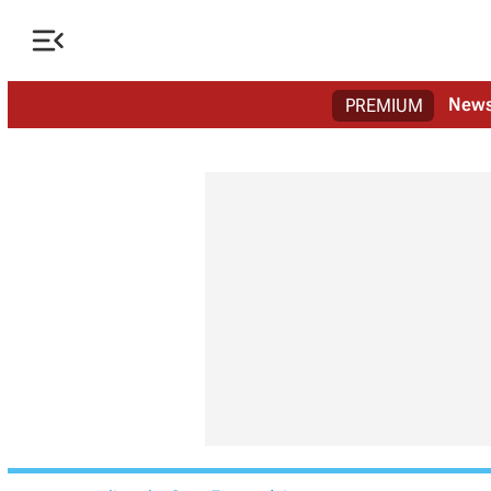

New
PREMIUM