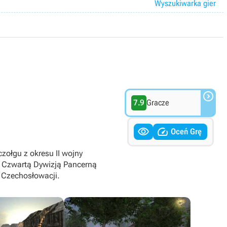
Wyszukiwarka gier

7.9
Gracze


Oceń Grę
zołgu z okresu II wojny
z Czwartą Dywizją Pancerną
i Czechosłowacji.