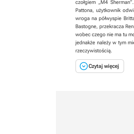
czołgiem „M4 Sherman”. 
Pattona, użytkownik odwi
wroga na półwyspie Britta
Bastogne, przekracza Ren
wobec czego nie ma tu m
jednakże należy w tym mi
rzeczywistością.

Czytaj więcej