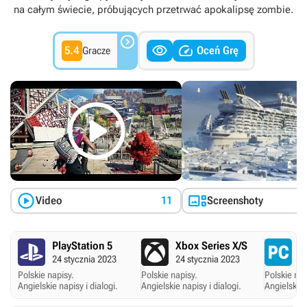
na całym świecie, próbujących przetrwać apokalipsę zombie.



5.4
Oceń Grę
Gracze



Video
11
Screenshoty
PlayStation 5
Xbox Series X/S
P
24 stycznia 2023
24 stycznia 2023
2
Polskie napisy.
Polskie napisy.
Polskie nap
Angielskie napisy i dialogi.
Angielskie napisy i dialogi.
Angielskie 