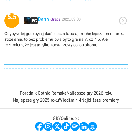
5.5

Dann
Gracz
2025.09.03
Gdyby w tej grze była jakaś lepsza fabuła, trochę lepsza mechanika
strzelania, to bez problemu była by to gra na 7, cz 7.5. Ale
rozumiem, że jest to tylko korytarzowy co-op shooter.
Poradnik Gothic Remake
Najlepsze gry 2026 roku
Najlepsze gry 2025 roku
Wiedźmin 4
Najbliższe premiery
GRYOnline.pl: