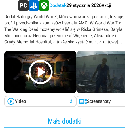
Akcji
Dodatek
29 stycznia 2026
Dodatek do gry World War Z, który wprowadza postacie, lokacje,
broń i przeciwnika z komiksów i serialu AMC. W World War Z x
The Walking Dead możemy wcielić się w Ricka Grimesa, Daryla,
Michonne oraz Negana, przemierzyć Więzienie, Alexandrię i
Grady Memorial Hospital, a także skorzystać m.in. z kultowej
Lucille czy kuszy Dixona.



Video
2
Screenshoty
Małe dodatki