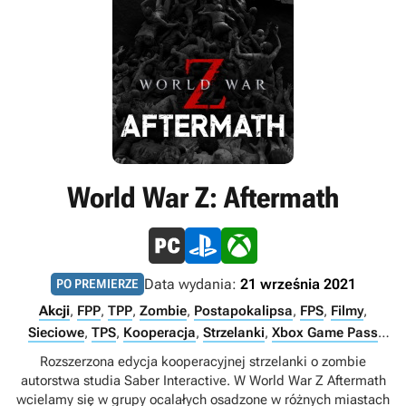
World War Z: Aftermath
Data wydania:
21 września 2021
PO PREMIERZE
Akcji
,
FPP
,
TPP
,
Zombie
,
Postapokalipsa
,
FPS
,
Filmy
,
Sieciowe
,
TPS
,
Kooperacja
,
Strzelanki
,
Xbox Game Pass
Ultimate
,
PS Plus Premium
,
PS Plus Extra
,
Multiplayer
,
Rozszerzona edycja kooperacyjnej strzelanki o zombie
Singleplayer
,
Internet
,
Xbox Game Pass Premium
,
PC Game
autorstwa studia Saber Interactive. W World War Z Aftermath
Pass
,
Xbox Game Pass Essential
wcielamy się w grupy ocalałych osadzone w różnych miastach