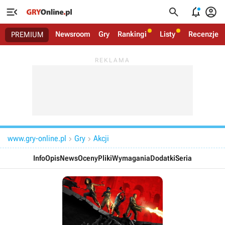




Newsroom
Gry
Rankingi
Listy
Recenzje
PREMIUM
www.gry-online.pl
Gry
Akcji


Info
Opis
News
Oceny
Pliki
Wymagania
Dodatki
Seria