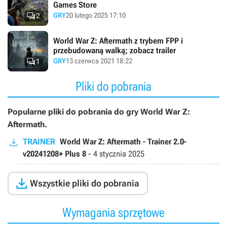
Games Store

GRY
20 lutego 2025 17:10
2
World War Z: Aftermath z trybem FPP i
przebudowaną walką; zobacz trailer

GRY
13 czerwca 2021 18:22
1
Pliki do pobrania
Popularne pliki do pobrania do gry World War Z:
Aftermath.
TRAINER
World War Z: Aftermath - Trainer 2.0-
v20241208+ Plus 8
-
4 stycznia 2025

Wszystkie pliki do pobrania
Wymagania sprzętowe