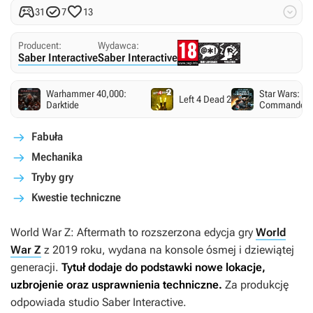




31
7
13
Producent:
Wydawca:
Saber Interactive
Saber Interactive
Warhammer 40,000:
Star Wars: Re
Left 4 Dead 2
Darktide
Commando
Fabuła
Mechanika
Tryby gry
Kwestie techniczne
World War Z: Aftermath
to rozszerzona edycja gry
World
War Z
z 2019 roku, wydana na konsole ósmej i dziewiątej
generacji.
Tytuł dodaje do podstawki nowe lokacje,
uzbrojenie oraz usprawnienia techniczne.
Za produkcję
odpowiada studio Saber Interactive.