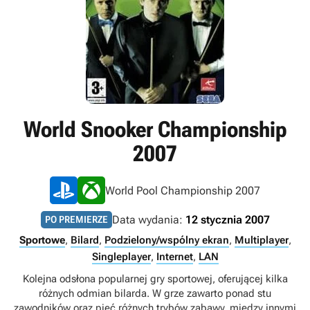
World Snooker Championship
2007
World Pool Championship 2007
Data wydania:
12 stycznia 2007
PO PREMIERZE
Sportowe
,
Bilard
,
Podzielony/wspólny ekran
,
Multiplayer
,
Singleplayer
,
Internet
,
LAN
Kolejna odsłona popularnej gry sportowej, oferującej kilka
różnych odmian bilarda. W grze zawarto ponad stu
zawodników oraz pięć różnych trybów zabawy, między innymi