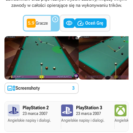
zawody w całości opierające się na wykonywaniu trików.



5.9
Oceń Grę
Gracze

Screenshoty
3
PlayStation 2
PlayStation 3
X
23 marca 2007
23 marca 2007
12
Angielskie napisy i dialogi.
Angielskie napisy i dialogi.
Angielskie 