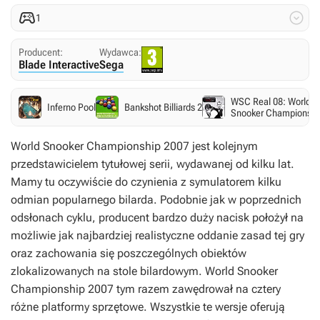


1
Producent:
Wydawca:
Blade Interactive
Sega
WSC Real 08: World
Inferno Pool
Bankshot Billiards 2
Snooker Championshi
World Snooker Championship 2007
jest kolejnym
przedstawicielem tytułowej serii, wydawanej od kilku lat.
Mamy tu oczywiście do czynienia z symulatorem kilku
odmian popularnego bilarda. Podobnie jak w poprzednich
odsłonach cyklu, producent bardzo duży nacisk położył na
możliwie jak najbardziej realistyczne oddanie zasad tej gry
oraz zachowania się poszczególnych obiektów
zlokalizowanych na stole bilardowym.
World Snooker
Championship 2007
tym razem zawędrował na cztery
różne platformy sprzętowe. Wszystkie te wersje oferują