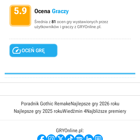
5.9
Ocena
Graczy
Średnia z
81
ocen gry wystawionych przez
użytkowników i graczy z GRYOnline.pl.

OCEŃ GRĘ
Poradnik Gothic Remake
Najlepsze gry 2026 roku
Najlepsze gry 2025 roku
Wiedźmin 4
Najbliższe premiery
GRYOnline.pl: