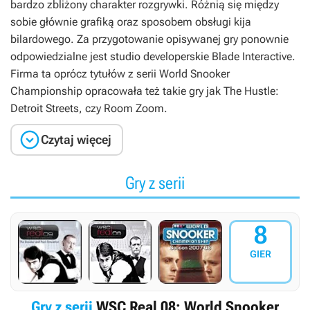
bardzo zbliżony charakter rozgrywki. Różnią się między
sobie głównie grafiką oraz sposobem obsługi kija
bilardowego. Za przygotowanie opisywanej gry ponownie
odpowiedzialne jest studio developerskie Blade Interactive.
Firma ta oprócz tytułów z serii
World Snooker
Championship
opracowała też takie gry jak
The Hustle:
Detroit Streets
, czy
Room Zoom
.

Czytaj więcej
Gry z serii
8
GIER
Gry z serii
WSC Real 08: World Snooker