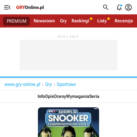




Newsroom
Gry
Rankingi
Listy
Recenzje
PREMIUM
www.gry-online.pl
Gry
Sportowe


Info
Opis
Oceny
Wymagania
Seria