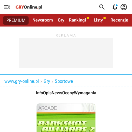




Newsroom
Gry
Rankingi
Listy
Recenzje
PREMIUM
www.gry-online.pl
Gry
Sportowe


Info
Opis
News
Oceny
Wymagania