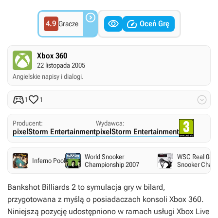



4.9
Oceń Grę
Gracze
Xbox 360
22 listopada 2005
Angielskie napisy i dialogi.



1
1
Producent:
Wydawca:
pixelStorm Entertainment
pixelStorm Entertainment
World Snooker
WSC Real 08: 
Inferno Pool
Championship 2007
Snooker Cham
Bankshot Billiards 2
to symulacja gry w bilard,
przygotowana z myślą o posiadaczach konsoli Xbox 360.
Niniejszą pozycję udostępniono w ramach usługi Xbox Live