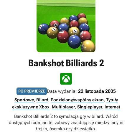
Bankshot Billiards 2
Data wydania:
22 listopada 2005
PO PREMIERZE
Sportowe
,
Bilard
,
Podzielony/wspólny ekran
,
Tytuły
ekskluzywne Xbox
,
Multiplayer
,
Singleplayer
,
Internet
Bankshot Billiards 2 to symulacja gry w bilard. Wśród
dostępnych odmian tej zabawy znajdują się miedzy innymi
trójka, ósemka czy dziewiątka.