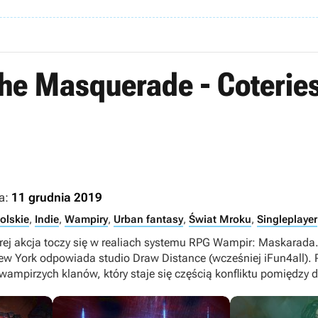
he Masquerade - Coterie
a:
11 grudnia 2019
olskie
,
Indie
,
Wampiry
,
Urban fantasy
,
Świat Mroku
,
Singleplayer
rej akcja toczy się w realiach systemu RPG Wampir: Maskarada
ew York odpowiada studio Draw Distance (wcześniej iFun4all). 
 wampirzych klanów, który staje się częścią konfliktu pomiędzy