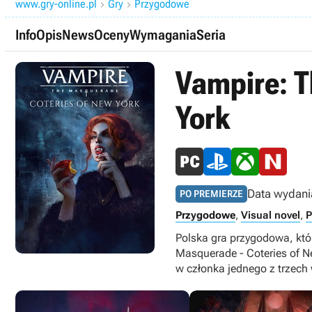
www.gry-online.pl
Gry
Przygodowe


Info
Opis
News
Oceny
Wymagania
Seria
Vampire: T
York
Data wydani
PO PREMIERZE
Przygodowe
,
Visual novel
,
P
Polska gra przygodowa, któ
Masquerade - Coteries of N
w członka jednego z trzech