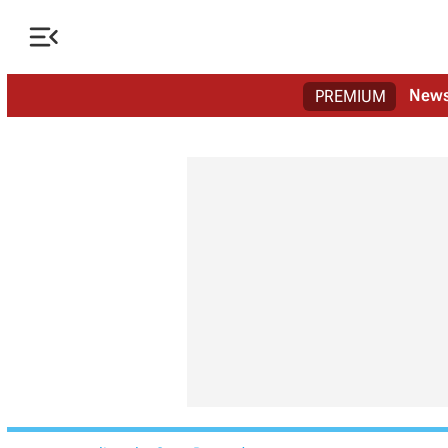

New
PREMIUM