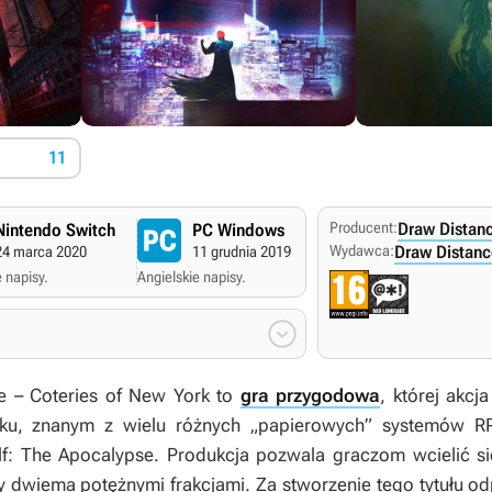
11
Producent:
Draw Distanc
Nintendo Switch
PC Windows
Wydawca:
Draw Distance
24 marca 2020
11 grudnia 2019
 napisy.
Angielskie napisy.

 – Coteries of New York
to
gra przygodowa
, której akc
ku
, znanym z wielu różnych „papierowych” systemów RP
f: The Apocalypse
. Produkcja pozwala graczom wcielić si
y dwiema potężnymi frakcjami. Za stworzenie tego tytułu o