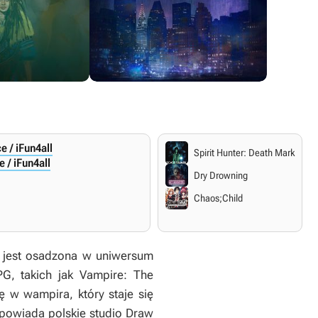
e / iFun4all
Spirit Hunter: Death Mark
 / iFun4all
Dry Drowning
Chaos;Child
ja jest osadzona w uniwersum
G, takich jak
Vampire: The
ę w wampira, który staje się
dpowiada polskie studio Draw