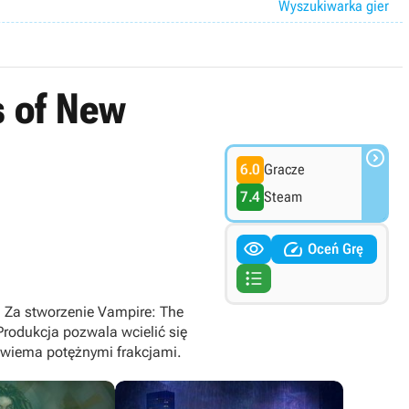
Wyszukiwarka gier
s of New

6.0
Gracze
7.4
Steam


Oceń Grę

. Za stworzenie Vampire: The
Produkcja pozwala wcielić się
 dwiema potężnymi frakcjami.