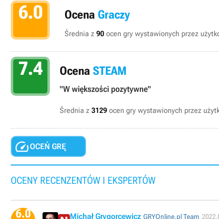
6.0
Ocena
Graczy
Średnia z
90
ocen gry wystawionych przez użytko
7.4
Ocena
STEAM
"W większości pozytywne"
Średnia z
3129
ocen gry wystawionych przez uży

OCEŃ GRĘ
OCENY RECENZENTÓW I EKSPERTÓW
6.0
Michał Grygorcewicz
GRYOnline.pl Team
2022.