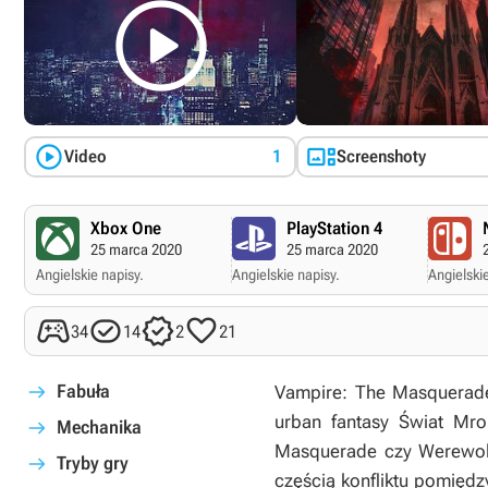



Video
1
Screenshoty
Xbox One
PlayStation 4
25 marca 2020
25 marca 2020
Angielskie napisy.
Angielskie napisy.
Angielskie




34
14
2
21
Fabuła
Vampire: The Masquerade
urban fantasy
Świat Mro
Mechanika
Masquerade
czy
Werewol
Tryby gry
częścią konfliktu pomiędz