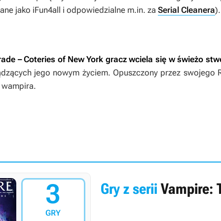
ane jako iFun4all i odpowiedzialne m.in. za
Serial Cleanera
).
ade – Coteries of New York
gracz wciela się w świeżo st
ądzących jego nowym życiem. Opuszczony przez swojego Ro
o wampira.
3
Gry z serii
Vampire: 
GRY