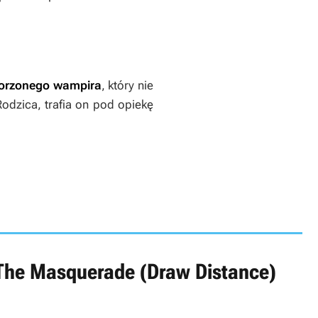
worzonego wampira
, który nie
dzica, trafia on pod opiekę
The Masquerade (Draw Distance)