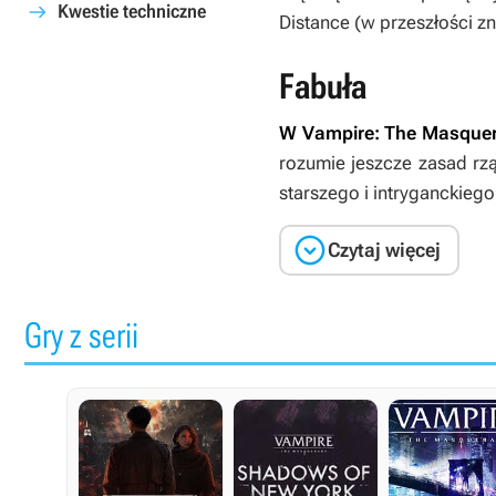
Kwestie techniczne
Distance (w przeszłości zn
Fabuła
W
Vampire: The Masquer
rozumie jeszcze zasad rz
starszego i intryganckieg

Czytaj więcej
Gry z serii