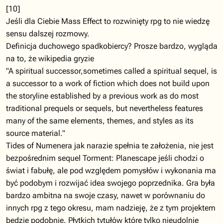
[10]
Jeśli dla Ciebie Mass Effect to rozwinięty rpg to nie wiedzę
sensu dalszej rozmowy.
Definicja duchowego spadkobiercy? Prosze bardzo, wygląda
na to, że wikipedia gryzie
"A spiritual successor,sometimes called a spiritual sequel, is
a successor to a work of fiction which does not build upon
the storyline established by a previous work as do most
traditional prequels or sequels, but nevertheless features
many of the same elements, themes, and styles as its
source material."
Tides of Numenera jak narazie spełnia te założenia, nie jest
bezpośrednim sequel Torment: Planescape jeśli chodzi o
świat i fabułę, ale pod względem pomysłów i wykonania ma
być podobym i rozwijać idea swojego poprzednika. Gra była
bardzo ambitna na swoje czasy, nawet w porównaniu do
innych rpg z tego okresu, mam nadzieję, że z tym projektem
będzie podobnie. Płytkich tytułów które tylko nieudolnie