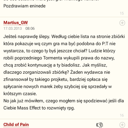
Pozdrawiam eninede
15
Martius_GW
17.03.2013
08:06
Jeśteś naprawdę ślepy. Według ciebie lista na stronie zbiórki
która pokazuje wq czym gra ma być podobna do P:T nie
wystarcza, to czego ty byś jeszcze chciał? Ludzie którzy
robili poprzedniego Tormenta wykupili prawa do nazwy,
chcą zrobić kontynuację a ty biadolisz. Jak myślisz,
dlaczego zorganizowali zbiórkę? Żaden wydawca nie
zfinansował by takiego projketu, bardziej opłaca się
spłycanie nowych marek żeby szybciej się sprzedały w
krótszym czasie.
No jak już mówiłem, czego mogłem się spodziewać jeśli dla
Ciebie Mass Effect to rozwnięty rpg.
16
👎
Child of Pain