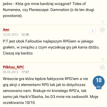
jedno - Któa gra mnie bardziej wciągnie? Tides of
Numenera, czy Planescape: Damnation (o ile ten drugi
powstanie).
2
Aen
1
10.02.2013
12:36
P:T jest obok Falloutów najlepszym RPGiem w jakiego
grałem, w związku z czym wyczekuję gry jak kania dżdżu.
Cieszę się bardzo.
3
Pilkhaz_NPC
05.03.2013
17:57
Wreszcie gra która będzie faktycznie RPG'iem a nie
10
grą akcji z elementami RPG tak jak to dotychczas
PC
serwowano nam. Brakuje mi krwistego RPG'a, tak
samo jak Hack'n'Slasha, bo D3 mnie nie zadowolił. Moje
oczekiwania 10/10.