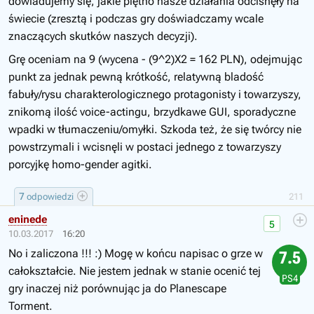
dowiadujemy się, jakie piętno nasze działania odcisnęły na
świecie (zresztą i podczas gry doświadczamy wcale
znaczących skutków naszych decyzji).
Grę oceniam na 9 (wycena - (9^2)X2 = 162 PLN), odejmując
punkt za jednak pewną krótkość, relatywną bladość
fabuły/rysu charakterologicznego protagonisty i towarzyszy,
znikomą ilość voice-actingu, brzydkawe GUI, sporadyczne
wpadki w tłumaczeniu/omyłki. Szkoda też, że się twórcy nie
powstrzymali i wcisnęli w postaci jednego z towarzyszy
porcyjkę homo-gender agitki.
7
odpowiedzi
211
eninede
5
10.03.2017
16:20
No i zaliczona !!! :) Mogę w końcu napisac o grze w
7.5
całokształcie. Nie jestem jednak w stanie ocenić tej
PS4
gry inaczej niż porównując ja do Planescape
Torment.