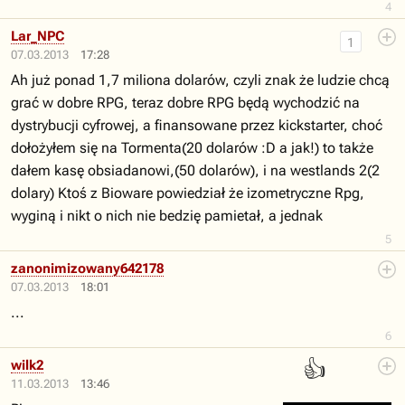
4
Lar_NPC
1
07.03.2013
17:28
Ah już ponad 1,7 miliona dolarów, czyli znak że ludzie chcą
grać w dobre RPG, teraz dobre RPG będą wychodzić na
dystrybucji cyfrowej, a finansowane przez kickstarter, choć
dołożyłem się na Tormenta(20 dolarów :D a jak!) to także
dałem kasę obsiadanowi,(50 dolarów), i na westlands 2(2
dolary) Ktoś z Bioware powiedział że izometryczne Rpg,
wyginą i nikt o nich nie bedzię pamietał, a jednak
5
zanonimizowany642178
07.03.2013
18:01
...
6
👍
wilk2
11.03.2013
13:46