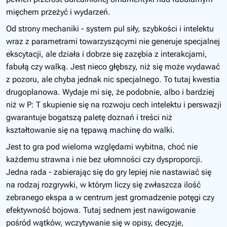
mięchem przeżyć i wydarzeń.
Od strony mechaniki - system pul siły, szybkości i intelektu
wraz z parametrami towarzyszącymi nie generuje specjalnej
ekscytacji, ale działa i dobrze się zazębia z interakcjami,
fabułą czy walką. Jest nieco głębszy, niż się może wydawać
z pozoru, ale chyba jednak nic specjalnego. To tutaj kwestia
drugoplanowa. Wydaje mi się, że podobnie, albo i bardziej
niż w P: T skupienie się na rozwoju cech intelektu i perswazji
gwarantuje bogatszą paletę doznań i treści niż
kształtowanie się na tępawą machinę do walki.
Jest to gra pod wieloma względami wybitna, choć nie
każdemu strawna i nie bez ułomności czy dysproporcji.
Jedna rada - zabierając się do gry lepiej nie nastawiać się
na rodzaj rozgrywki, w którym liczy się zwłaszcza ilość
zebranego ekspa a w centrum jest gromadzenie potęgi czy
efektywność bojowa. Tutaj sednem jest nawigowanie
pośród wątków, wczytywanie się w opisy, decyzje,