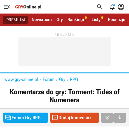




Newsroom
Gry
Rankingi
Listy
Recenzje
PREMIUM
www.gry-online.pl
Forum
Gry
RPG



Komentarze do gry: Torment: Tides of
Numenera




Forum Gry RPG
Dodaj komentarz