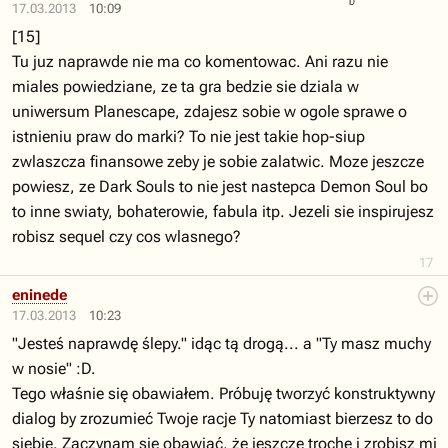
17.03.2013
10:09
[15]
Tu juz naprawde nie ma co komentowac. Ani razu nie
miales powiedziane, ze ta gra bedzie sie dziala w
uniwersum Planescape, zdajesz sobie w ogole sprawe o
istnieniu praw do marki? To nie jest takie hop-siup
zwlaszcza finansowe zeby je sobie zalatwic. Moze jeszcze
powiesz, ze Dark Souls to nie jest nastepca Demon Soul bo
to inne swiaty, bohaterowie, fabula itp. Jezeli sie inspirujesz
robisz sequel czy cos wlasnego?
17
eninede
17.03.2013
10:23
"Jesteś naprawdę ślepy." idąc tą drogą... a "Ty masz muchy
w nosie" :D.
Tego właśnie się obawiałem. Próbuję tworzyć konstruktywny
dialog by zrozumieć Twoje racje Ty natomiast bierzesz to do
siebie. Zaczynam się obawiać, że jeszcze trochę i zrobisz mi