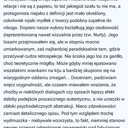
relacje i nie są z papieru, to też jakiegoś szału tu nie ma, a
protagonista niejako z definicji jest mało określony,
cokolwiek nijaki mydłek z twarzy podobny zupełnie do
nikogo. Dopiero nasze wybory kształtują jego osobowość
(reprezentowaną nawet wizualnie przez tzw. Nurty). Jego
losami przejmowałem się, ale w stopniu mocno
umiarkowanym, zaś najbardziej paradoksalnie tam, gdzie
przeżywał cudze retrospekcje. Nie ściska jego los za gardło,
choć teoretycznie mógłby. Może gdyby mniej epatowano
wszelakimi wiankami na kiju a bardziej skupiono się na
wiarygodnym oddaniu zmagań... Doceniam, podziwiam
wręcz oryginalność, ale czasem miewałem wrażenie, że
choćby w niektórych dialogach czy opisach lepszy efekt
dałoby podejście prozaicznego autentyzmu, a nie ucieczki w
obłoki psychodelicznych abstrakcji. Nieco zdawkowości
zamiast detalicznego opisu. Pod tym względem trochę
wydmuszka - niebywale wzorzysta, to fakt, niemniej stanowi
pewien przerost odrealnionej ornamentyki nad fabularnym