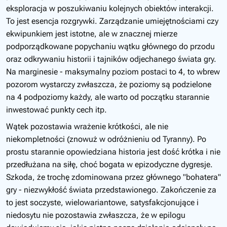
eksploracja w poszukiwaniu kolejnych obiektów interakcji.
To jest esencja rozgrywki. Zarządzanie umiejętnościami czy
ekwipunkiem jest istotne, ale w znacznej mierze
podporządkowane popychaniu wątku głównego do przodu
oraz odkrywaniu historii i tajników odjechanego świata gry.
Na marginesie - maksymalny poziom postaci to 4, to wbrew
pozorom wystarczy zwłaszcza, że poziomy są podzielone
na 4 podpoziomy każdy, ale warto od początku starannie
inwestować punkty cech itp.
Wątek pozostawia wrażenie krótkości, ale nie
niekompletności (znowuż w odróżnieniu od Tyranny). Po
prostu starannie opowiedziana historia jest dość krótka i nie
przedłużana na siłę, choć bogata w epizodyczne dygresje.
Szkoda, że trochę zdominowana przez głównego "bohatera"
gry - niezwykłość świata przedstawionego. Zakończenie za
to jest soczyste, wielowariantowe, satysfakcjonujące i
niedosytu nie pozostawia zwłaszcza, że w epilogu