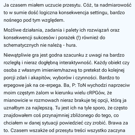
Ja czasem miałem uczucie przesytu. Cóż, ta nadmiarowość
to w sumie dość logiczna konsekwencja settingu, bardzo
nośnego pod tym względem.
Możliwe działania, zadania i palety ich rozwiązań oraz
konsekwencji sukcesów i porażek (!) również do
schematycznych nie należą - hura.
Niewątpliwie gra jest godna szacunku z uwagi na bardzo
rozległą i nieraz dogłębną interaktywność. Każdy obiekt czy
osoba z własnym imieniem/nazwą to pretekst do kolejnej
porcji zdań i akapitów, wyborów i czynności. Bardzo to
erpegowe jak na ce-erpega. Ba, P: ToN wychodzi naprzeciw
moim częstym żalom w kierunku wielu cRPGów, że
mianowicie w rozmowach nieraz brakuje tej opcji, którą ja
uznałbym za najlepszą. Tu jest ich na tyle sporo, że często
znajdowałem coś przynajmniej zbliżonego do tego, co
chciałem w danej sytuacji powiedzieć czy zrobić. Brawa za
to. Czasem wszakże od przesytu treści wszystko zaczyna