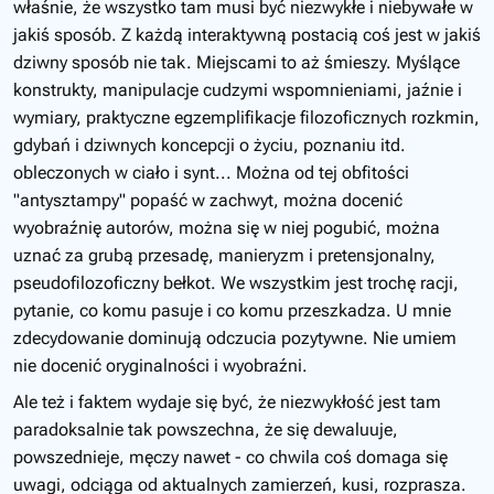
właśnie, że wszystko tam musi być niezwykłe i niebywałe w
jakiś sposób. Z każdą interaktywną postacią coś jest w jakiś
dziwny sposób nie tak. Miejscami to aż śmieszy. Myślące
konstrukty, manipulacje cudzymi wspomnieniami, jaźnie i
wymiary, praktyczne egzemplifikacje filozoficznych rozkmin,
gdybań i dziwnych koncepcji o życiu, poznaniu itd.
obleczonych w ciało i synt... Można od tej obfitości
"antysztampy" popaść w zachwyt, można docenić
wyobraźnię autorów, można się w niej pogubić, można
uznać za grubą przesadę, manieryzm i pretensjonalny,
pseudofilozoficzny bełkot. We wszystkim jest trochę racji,
pytanie, co komu pasuje i co komu przeszkadza. U mnie
zdecydowanie dominują odczucia pozytywne. Nie umiem
nie docenić oryginalności i wyobraźni.
Ale też i faktem wydaje się być, że niezwykłość jest tam
paradoksalnie tak powszechna, że się dewaluuje,
powszednieje, męczy nawet - co chwila coś domaga się
uwagi, odciąga od aktualnych zamierzeń, kusi, rozprasza.