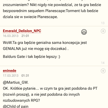
zrozumieniem? Nikt nigdy nie powiedzial, ze ta gra bedzie
bezposrednim sequelem Planescape:Torment lub bedzie
dziala sie w swiecie Planescape.
13
😃
Emerald_Delislon_NPC
16.03.2013
21:01
WoW.Ta gra będzie genialna sama koncepcja jest
GENIALNA już nie mogę się doczekać .
Baldurs Gate i tak będzie lepszy :)
14
eninede
17.03.2013
01:31
@Martius_GW.
OK. Krótkie pytanie... w czym ta gra jest podobna do PT
(rozwiń proszę), a nie jest podobna do innych
rozbudowanych RPG?
@Child of pain