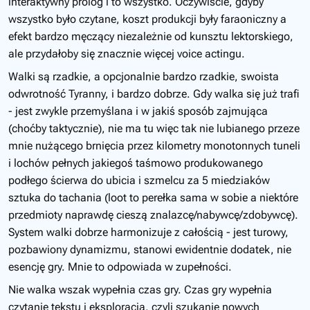
interaktywny prolog i to wszystko. Oczywiście, gdyby
wszystko było czytane, koszt produkcji były faraoniczny a
efekt bardzo męczący niezależnie od kunsztu lektorskiego,
ale przydałoby się znacznie więcej voice actingu.
Walki są rzadkie, a opcjonalnie bardzo rzadkie, swoista
odwrotność Tyranny, i bardzo dobrze. Gdy walka się już trafi
- jest zwykle przemyślana i w jakiś sposób zajmująca
(choćby taktycznie), nie ma tu więc tak nie lubianego przeze
mnie nużącego brnięcia przez kilometry monotonnych tuneli
i lochów pełnych jakiegoś taśmowo produkowanego
podłego ścierwa do ubicia i szmelcu za 5 miedziaków
sztuka do tachania (loot to perełka sama w sobie a niektóre
przedmioty naprawdę cieszą znalazcę/nabywcę/zdobywcę).
System walki dobrze harmonizuje z całością - jest turowy,
pozbawiony dynamizmu, stanowi ewidentnie dodatek, nie
esencję gry. Mnie to odpowiada w zupełności.
Nie walka wszak wypełnia czas gry. Czas gry wypełnia
czytanie tekstu i eksploracja, czyli szukanie nowych