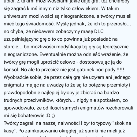
ubiór. Z takimi mozliwościami jakie daje gra, też chciałoby
się zagrać kimś innym niż tylko człowiekiem. W takim
uniwersum możliwości są nieograniczone, a twórcy musieli
mieć tego świadomość. Myślę jednak, że ich to przerosło...
no chyba, że niebawem zobaczymy masę DLC
uzupełniającyhc grę o to co powinna już posiadać na
starcie... bo możliwości modyfikacji tej gry są teoretycznie
nieograniczone. Ewentualnie można odnieść wrażenie, że
twórcy grę mogli uprościć celowo - dostosowując ją do
konsol. No ale to przecież nie jest gatunek pod pady !!!!!
Wyobraźcie sobie, że przez całą grę nie użyłem ani jednego
enigmatu mając na uwadzę to że są to potężne przemioty i
prawdopodobnie najlepiej byłoby je zbierać na bardzo
trudnych przeciwników, których... nigdy nie spotkałem, co
spowodowało, że od ilości samych enigmatów rozchorowali
mi się bohaterowie :D ;)
Twórcy zagrali na naszej naiwności i był to typowy "skok na
kasę". Po zainkasowaniu okrągłej już sumki nie mieli już