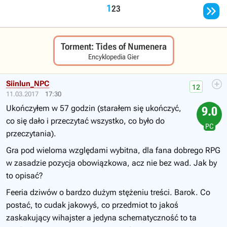

1
2
3
Torment: Tides of Numenera
Encyklopedia Gier
Siinlun_NPC
12
11.03.2017
17:30
Ukończyłem w 57 godzin (starałem się ukończyć,
9.0
co się dało i przeczytać wszystko, co było do
PC
przeczytania).
Gra pod wieloma względami wybitna, dla fana dobrego RPG
w zasadzie pozycja obowiązkowa, acz nie bez wad. Jak by
to opisać?
Feeria dziwów o bardzo dużym stężeniu treści. Barok. Co
postać, to cudak jakowyś, co przedmiot to jakoś
zaskakujący wihajster a jedyna schematyczność to ta