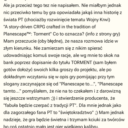
Ale ja przecież tego tez nie napisałem. Nie miałbym jednak
nic przeciwko temu by gra opowiadała jakąś inna historię z
świata PT (chociażby rozwinięcie tematu Wojny Krwi)
"A story-driven CRPG crafted in the tradition of
Planescape™: Torment" Co to oznacza? (info z strony gry)
Mam przeczucie (oby błędne), że nasza rozmowa idzie w
złym kierunku. Nie zamierzam się z nikim spierać
udowadniając komuś swoje racje, ale wg mnie to skok na
bank poprzez dopisanie do tytułu TORMENT (sam byłem
gotów dołożyć swoich kilka groszy do projektu, ale po
dokładnym wczytaniu się w opis gry pomijając przy tym
slogany zaczynające się od "Planescape to...", "Planescape
tamto..." pomyślałem, że nie na to czekałem i z darowizną
się jeszcze wstrzymam ;)) i stwierdzenie producenta, że
"fabuła będzie czerpać z tradycji PT". Dla mnie jednak jako
dla zagorzałego fana PT to "świętokradztwo" ;) Mam jednak
nadzieje, że gra będzie świetna i trzymam kciuki za twórców
bo coś ostatnio mało jest gier wielkiego kalibru.