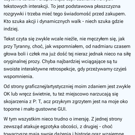
tekstowych interakcji. To jest podstawowa płaszczyzna
rozgrywki i trzeba mieć tego świadomość przed zakupem.
Kto szuka akcji i dynamicznych walk - niech szuka gdzie
indziej.
Tekst czyta się zwykle wcale nieźle, nie męczyłem się, jak
przy Tyranny, choć, jak wspomniałem, od nadmiaru czasem
głowa boli i człek ma już dość tej nieraz jednak nieco na siłę
oryginalnej prozy. Chyba najbardziej wciągające są tu
swoiste interaktywne retrospekcje, gdy przeżywamy czyjeś
wspomnienia.
Od strony graficznej/artystyczniej moim zdaniem jest zwykle
OK lub wręcz świetnie, tu też miejscowo narzucają się
skojarzenia z P: T, acz przykrym zgrzytem jest na moje oko
toporne i mało gustowne GUI.
W tym wszystkim nieco trudno o imersję. Z jednej strony
zewsząd atakuje egzotyka obcości, z drugiej - choć
towarzysze mają swoje dążenia i historie oraz wzajemne