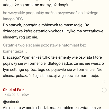
udają, że są ambitne mamy już dosyć.
bo wszystkie podpunkty można przyrównać do każdego
innego RPG
Do starych, porządnie robionych to masz rację. Do
dziadostwa które ostatnio wychodzi i tylko ma szczątkowe
elementy rpg już nie.
Ostatnie twoje zdanie pozostawię natomiast bez
komentarza...
Dlaczego? Wymieniłeś tylko te elementy wieloświata które
pojawiły się w Tormencie, dlatego sądzę, że nic nie wiesz o
tym settingu oprócz tego co pojawiło się w Tormencie. Nie
chcesz pokazać, że jest inaczej więc pewnie mam racje.
12
Child of Pain
16.03.2013
10:24
@eninede
Ale o co tu w ogole chodzi, masz problem z czytaniem ze