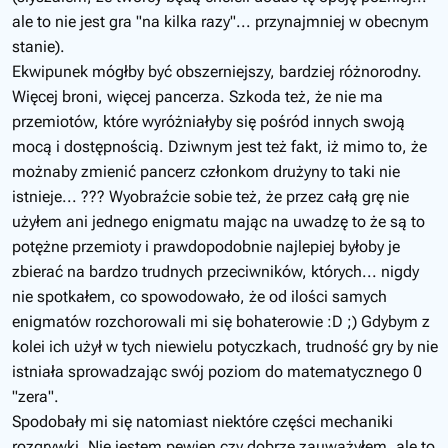
ale to nie jest gra "na kilka razy"... przynajmniej w obecnym
stanie).
Ekwipunek mógłby być obszerniejszy, bardziej różnorodny.
Więcej broni, więcej pancerza. Szkoda też, że nie ma
przemiotów, które wyróżniałyby się pośród innych swoją
mocą i dostępnością. Dziwnym jest też fakt, iż mimo to, że
możnaby zmienić pancerz członkom drużyny to taki nie
istnieje... ??? Wyobraźcie sobie też, że przez całą grę nie
użyłem ani jednego enigmatu mając na uwadzę to że są to
potężne przemioty i prawdopodobnie najlepiej byłoby je
zbierać na bardzo trudnych przeciwników, których... nigdy
nie spotkałem, co spowodowało, że od ilości samych
enigmatów rozchorowali mi się bohaterowie :D ;) Gdybym z
kolei ich użył w tych niewielu potyczkach, trudność gry by nie
istniała sprowadzając swój poziom do matematycznego 0
"zera".
Spodobały mi się natomiast niektóre części mechaniki
rozgrywki. Nie jestem pewien czy dobrze zauważyłem, ale to