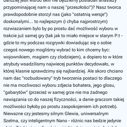
bardziej jeśli wśród skili nie będziemy posiadali anastezy
przypominającej nam o naszej "przeszłości")? Nasz tworca
prawdopodobnie storzyl nas (jako "ostatnią wersje")
doskonalymi... to najlepszym (i chyba najprostrzym)
rozwiazaniem bylo by po prostu dać możliwość wyboru w
trakcie już samej gry (tak jak to miało miejsce w starym P:t -
gdzie to my podczas rozgrywki dowiadując się o sobie
czegoś nowego mogliśmy wybrać to kim chcemy byc:
wojownikiem, magiem czy zlodziejem), a dopiero to w które
atrybuty wsadzilismy najwiecej punktów decydowało, w
której klasnie sprawdzimy się najbardziej. Ale skoro chciano
nam dac "rozbudowany" tryb tworzenia postaci to dlaczego
nie ma mozliwosci wyboru zdjecia bohatera, jego glosu,
"gabarytów" (przecież w samej grze nie ma żadnego
nawiązania co do naszej fizyczności, a danie graczom takiej
możliwości byłoby po prostu zaspokojeniem ich potrzeb).
Niewazne czy jestesmy silnym Glewia, uniwersalnym
Szelma, czy inteligentnym Nano - różnic nas bedzie jedynie