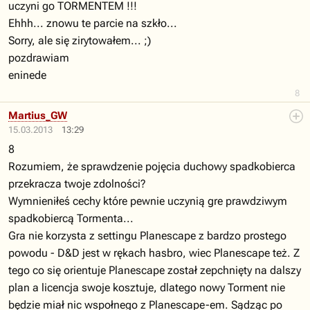
uczyni go TORMENTEM !!!
Ehhh... znowu te parcie na szkło...
Sorry, ale się zirytowałem... ;)
pozdrawiam
eninede
8
Martius_GW
15.03.2013
13:29
8
Rozumiem, że sprawdzenie pojęcia duchowy spadkobierca
przekracza twoje zdolności?
Wymnieniłeś cechy które pewnie uczynią gre prawdziwym
spadkobiercą Tormenta...
Gra nie korzysta z settingu Planescape z bardzo prostego
powodu - D&D jest w rękach hasbro, wiec Planescape też. Z
tego co się orientuje Planescape został zepchnięty na dalszy
plan a licencja swoje kosztuje, dlatego nowy Torment nie
będzie miał nic wspołnego z Planescape-em. Sądząc po