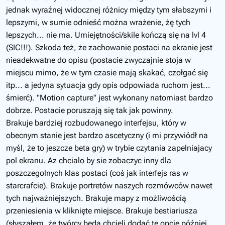
jednak wyraźnej widocznej różnicy między tym słabszymi i
lepszymi, w sumie odnieść można wrażenie, żę tych
lepszych... nie ma. Umiejętności/skile kończą się na lvl 4
(SIC!!!). Szkoda też, że zachowanie postaci na ekranie jest
nieadekwatne do opisu (postacie zwyczajnie stoja w
miejscu mimo, że w tym czasie mają skakać, czołgać się
itp... a jedyna sytuacja gdy opis odpowiada ruchom jest...
śmierć). "Motion capture" jest wykonany natomiast bardzo
dobrze. Postacie poruszają się tak jak powinny.
Brakuje bardziej rozbudowanego interfejsu, który w
obecnym stanie jest bardzo ascetyczny (i mi przywiódł na
myśl, że to jeszcze beta gry) w trybie czytania zapelniajacy
pol ekranu. Az chcialo by sie zobaczyc inny dla
poszczegolnych klas postaci (coś jak interfejs ras w
starcrafcie). Brakuje portretów naszych rozmówców nawet
tych najważniejszych. Brakuje mapy z możliwością
przeniesienia w kliknięte miejsce. Brakuje bestiariusza
(słyszałem, że twórcy będą chcieli dodać tę opcję później...