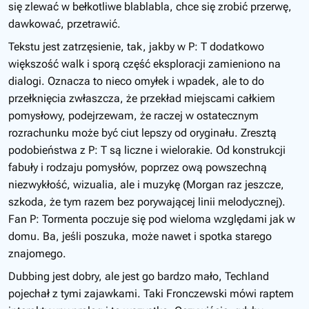
się zlewać w bełkotliwe blablabla, chce się zrobić przerwę,
dawkować, przetrawić.
Tekstu jest zatrzęsienie, tak, jakby w P: T dodatkowo
większość walk i sporą część eksploracji zamieniono na
dialogi. Oznacza to nieco omyłek i wpadek, ale to do
przełknięcia zwłaszcza, że przekład miejscami całkiem
pomysłowy, podejrzewam, że raczej w ostatecznym
rozrachunku może być ciut lepszy od oryginału. Zresztą
podobieństwa z P: T są liczne i wielorakie. Od konstrukcji
fabuły i rodzaju pomysłów, poprzez ową powszechną
niezwykłość, wizualia, ale i muzykę (Morgan raz jeszcze,
szkoda, że tym razem bez porywającej linii melodycznej).
Fan P: Tormenta poczuje się pod wieloma względami jak w
domu. Ba, jeśli poszuka, może nawet i spotka starego
znajomego.
Dubbing jest dobry, ale jest go bardzo mało, Techland
pojechał z tymi zajawkami. Taki Fronczewski mówi raptem