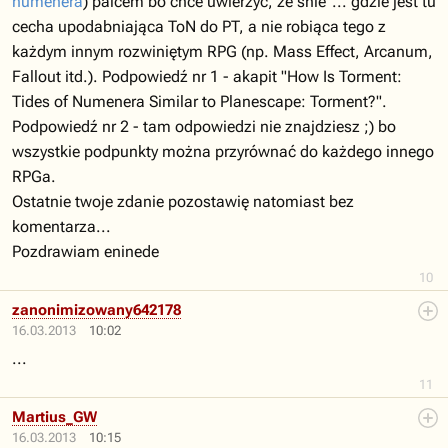
numenera
) palcem bo chce uwierzyć, że śnie"... gdzie jest tu
cecha upodabniająca ToN do PT, a nie robiąca tego z
każdym innym rozwiniętym RPG (np. Mass Effect, Arcanum,
Fallout itd.). Podpowiedź nr 1 - akapit "How Is Torment:
Tides of Numenera Similar to Planescape: Torment?".
Podpowiedź nr 2 - tam odpowiedzi nie znajdziesz ;) bo
wszystkie podpunkty można przyrównać do każdego innego
RPGa.
Ostatnie twoje zdanie pozostawię natomiast bez
komentarza...
Pozdrawiam eninede
10
zanonimizowany642178
16.03.2013
10:02
...
11
Martius_GW
16.03.2013
10:15