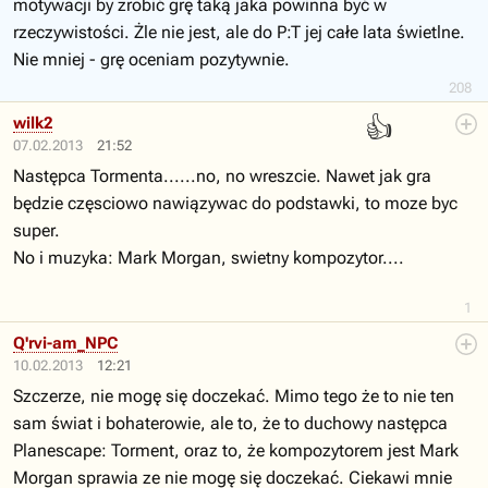
motywacji by zrobić grę taką jaka powinna być w
rzeczywistości. Żle nie jest, ale do P:T jej całe lata świetlne.
Nie mniej - grę oceniam pozytywnie.
208
👍
wilk2
07.02.2013
21:52
Następca Tormenta......no, no wreszcie. Nawet jak gra
będzie częsciowo nawiązywac do podstawki, to moze byc
super.
No i muzyka: Mark Morgan, swietny kompozytor....
1
Q'rvi-am_NPC
10.02.2013
12:21
Szczerze, nie mogę się doczekać. Mimo tego że to nie ten
sam świat i bohaterowie, ale to, że to duchowy następca
Planescape: Torment, oraz to, że kompozytorem jest Mark
Morgan sprawia ze nie mogę się doczekać. Ciekawi mnie