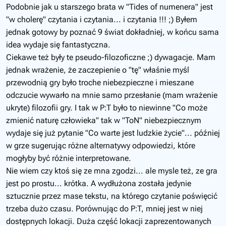
Podobnie jak u starszego brata w "Tides of numenera" jest
"w cholerę" czytania i czytania... i czytania !!! ;) Byłem
jednak gotowy by poznać 9 świat dokładniej, w końcu sama
idea wydaje się fantastyczna.
Ciekawe też były te pseudo-filozoficzne ;) dywagacje. Mam
jednak wrażenie, że zaczepienie o "tę" właśnie myśl
przewodnią gry było troche niebezpieczne i mieszane
odczucie wywarło na mnie samo przesłanie (mam wrażenie
ukryte) filozofii gry. I tak w P:T było to niewinne "Co może
zmienić naturę człowieka" tak w "ToN" niebezpiecznym
wydaje się już pytanie "Co warte jest ludzkie życie"... później
w grze sugerując różne alternatywy odpowiedzi, które
mogłyby być różnie interpretowane.
Nie wiem czy ktoś się ze mna zgodzi... ale mysle też, ze gra
jest po prostu... krótka. A wydłużona została jedynie
sztucznie przez mase tekstu, na którego czytanie poświęcić
trzeba dużo czasu. Porównując do P:T, mniej jest w niej
dostępnych lokacji. Duża część lokacji zaprezentowanych