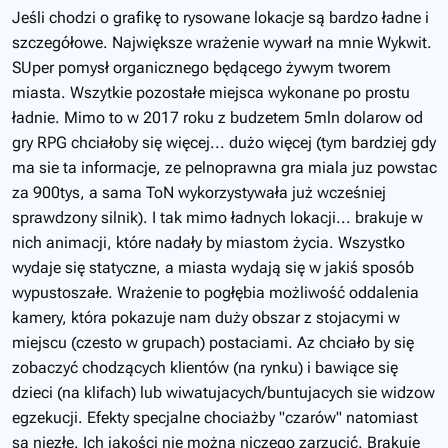
Jeśli chodzi o grafikę to rysowane lokacje są bardzo ładne i
szczegółowe. Największe wrażenie wywarł na mnie Wykwit.
SUper pomysł organicznego będącego żywym tworem
miasta. Wszytkie pozostałe miejsca wykonane po prostu
ładnie. Mimo to w 2017 roku z budzetem 5mln dolarow od
gry RPG chciałoby się więcej... dużo więcej (tym bardziej gdy
ma sie ta informacje, ze pelnoprawna gra miala juz powstac
za 900tys, a sama ToN wykorzystywała już wcześniej
sprawdzony silnik). I tak mimo ładnych lokacji... brakuje w
nich animacji, które nadały by miastom życia. Wszystko
wydaje się statyczne, a miasta wydają się w jakiś sposób
wypustoszałe. Wrażenie to pogłębia możliwość oddalenia
kamery, która pokazuje nam duży obszar z stojacymi w
miejscu (czesto w grupach) postaciami. Az chciało by się
zobaczyć chodzących klientów (na rynku) i bawiące się
dzieci (na klifach) lub wiwatujacych/buntujacych sie widzow
egzekucji. Efekty specjalne chociażby "czarów" natomiast
są niezłe. Ich jakości nie można niczego zarzucić. Brakuje