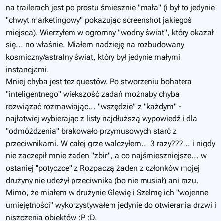
na trailerach jest po prostu śmiesznie "mała" (i był to jedynie
"chwyt marketingowy" pokazując screenshot jakiegoś
miejsca). Wierzyłem w ogromny "wodny świat", który okazał
się... no właśnie. Miałem nadzieję na rozbudowany
kosmiczny/astralny świat, który był jedynie małymi
instancjami.
Mniej chyba jest tez questów. Po stworzeniu bohatera
"inteligentnego" wiekszość zadań możnaby chyba
rozwiązać rozmawiając... "wszędzie" z "każdym" -
najłatwiej wybierając z listy najdłuższą wypowiedź i dla
"odmóżdzenia" brakowało przymusowych starć z
przeciwnikami. W całej grze walczyłem... 3 razy???... i nigdy
nie zaczepił mnie żaden "zbir", a co najśmieszniejsze... w
ostaniej "potyczce" z Rozpaczą żaden z członków mojej
drużyny nie udeżył przeciwnika (bo nie musiał) ani razu.
Mimo, że miałem w drużynie Glewię i Szelmę ich "wojenne
umiejętności" wykorzystywałem jedynie do otwierania drzwi i
niszczenia obiektów :P :D.