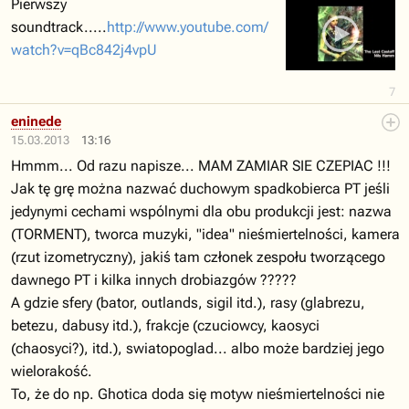
Pierwszy
soundtrack.....
http://www.youtube.com/
watch?v=qBc842j4vpU
7
eninede
15.03.2013
13:16
Hmmm... Od razu napisze... MAM ZAMIAR SIE CZEPIAC !!!
Jak tę grę można nazwać duchowym spadkobierca PT jeśli
jedynymi cechami wspólnymi dla obu produkcji jest: nazwa
(TORMENT), tworca muzyki, "idea" nieśmiertelności, kamera
(rzut izometryczny), jakiś tam członek zespołu tworzącego
dawnego PT i kilka innych drobiazgów ?????
A gdzie sfery (bator, outlands, sigil itd.), rasy (glabrezu,
betezu, dabusy itd.), frakcje (czuciowcy, kaosyci
(chaosyci?), itd.), swiatopoglad... albo może bardziej jego
wielorakość.
To, że do np. Ghotica doda się motyw nieśmiertelności nie