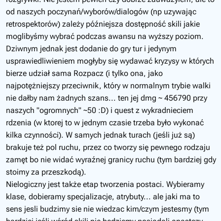
od naszych poczynań/wyborów/dialogów (np uzywając
retrospektorów) zależy późniejsza dostępność skili jakie
moglibyśmy wybrać podczas awansu na wyższy poziom.
Dziwnym jednak jest dodanie do gry tur i jedynym
usprawiedliwieniem mogłyby się wydawać kryzysy w których
bierze udział sama Rozpacz (i tylko ona, jako
najpotężniejszy przeciwnik, który w normalnym trybie walki
nie dałby nam żadnych szans... ten jej dmg ~ 456790 przy
naszych "ogromnych" ~50 :D) i quest z wykradnieciem
rdzenia (w ktorej to w jednym czasie trzeba było wykonać
kilka czynności). W samych jednak turach (jeśli już są)
brakuje też pol ruchu, przez co tworzy się pewnego rodzaju
zamęt bo nie widać wyraźnej granicy ruchu (tym bardziej gdy
stoimy za przeszkodą).
Nielogiczny jest także etap tworzenia postaci. Wybieramy
klase, dobieramy specjalizacje, atrybuty... ale jaki ma to
sens jesli budzimy sie nie wiedzac kim/czym jestesmy (tym