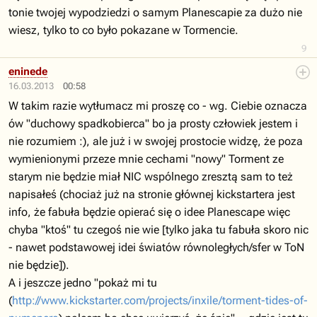
tonie twojej wypodziedzi o samym Planescapie za dużo nie
wiesz, tylko to co było pokazane w Tormencie.
9
eninede
16.03.2013
00:58
W takim razie wytłumacz mi proszę co - wg. Ciebie oznacza
ów "duchowy spadkobierca" bo ja prosty człowiek jestem i
nie rozumiem :), ale już i w swojej prostocie widzę, że poza
wymienionymi przeze mnie cechami "nowy" Torment ze
starym nie będzie miał NIC wspólnego zresztą sam to też
napisałeś (chociaż już na stronie głównej kickstartera jest
info, że fabuła będzie opierać się o idee Planescape więc
chyba "ktoś" tu czegoś nie wie [tylko jaka tu fabuła skoro nic
- nawet podstawowej idei światów równoległych/sfer w ToN
nie będzie]).
A i jeszcze jedno "pokaż mi tu
(
http://www.kickstarter.com/projects/inxile/torment-tides-of-