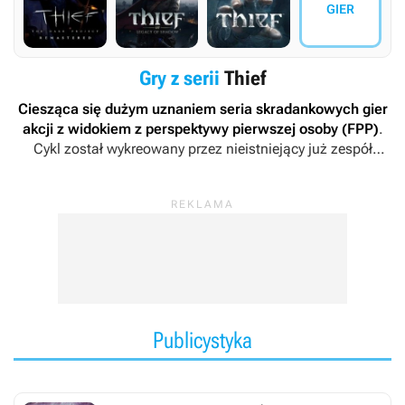
GIER
Gry z serii
Thief
Ciesząca się dużym uznaniem seria skradankowych gier
akcji z widokiem z perspektywy pierwszej osoby (FPP)
.
Cykl został wykreowany przez nieistniejący już zespół
Looking Glass Studios, który przygotował jego dwie
pierwsze odsłony. Trzecia część serii była dziełem zespołu
Ion Storm, natomiast czwarta gra spod tego szyldu została
opracowana przez ekipę Eidos Montreal.
Publicystyka