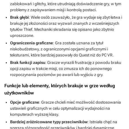
zablokowań i glitchy, które utrudniają doświadczenie gry, w tym
problemy z zapisywaniem misji i kontrolą postaci.
Brak głębi
: Wiele osób zauważyło, że gra wydaje się zbyt łatwa i
brakuje jej złożoności oraz wyzwań znanych z wcześniejszych
tytułów Thief. Mechaniki skradania się opisano jako zbytnio
uproszczone.
Ograniczenia graficzne
: Gra została uznana za tytuł
niskobudżetowy, z ograniczonymi opcjami graficznymi i
teksturami, które bardziej pasowały do Quest niż do PC VR.
Brak funkcji zapisu
: Gracze wyrazili frustrację z powodu braku
opcji zapisu w trakcie misji, co zmusza ich do ponownego
rozpoczynania poziomów po awarii lub wyjściu z gry.
Funkcje lub elementy, których brakuje w grze według
użytkowników
Opcje graficzne
: Gracze chcieli mieć możliwość dostosowania
ustawień graficznych w celu optymalizacji wydajności na
komputerach wyższej klasy.
Bardziej zróżnicowane typy przeciwników
: Istniała chęć na
szerszą różnorodność przeciwników i bardziej dynamiczne