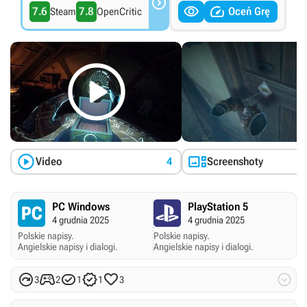



7.6
7.8
Oceń Grę
Steam
OpenCritic



Video
4
Screenshoty
PC Windows
PlayStation 5
4 grudnia 2025
4 grudnia 2025
Polskie napisy.
Polskie napisy.
Angielskie napisy i dialogi.
Angielskie napisy i dialogi.






3
2
1
1
3