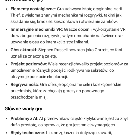
Elementy nostalgiczne
: Gra uchwyca istotę oryginalnej serii
Thief, z wieloma znanymi mechanikami rozgrywki, takimi jak
skradanie się, kradzież kieszonkowa i otwieranie zamków.
Immersyjne mechaniki VR
: Gracze docenili wykorzystanie VR
do wzbogacenia rozgrywki, w tym dmuchanie na świece oraz
używanie głosu do interakcji z strażnikami.
Głos aktorski
: Stephen Russell powraca jako Garrett, co fani
uznali za znaczną zaletę.
Projekt poziomów
: Wiele recenzji chwaliło projekt poziomów za
umożliwienie różnych podejść i odkrywanie sekretów, co
utrzymuje poczucie eksploracji.
Regrywalność
: Gra oferuje opcjonalne cele i kolekcjonerskie
przedmioty, które zachęcają graczy do ponownego
przechodzenia misji.
Główne wady gry
Problemy z AI
: AI przeciwników często krytykowane jest za zbyt
dużą prostotę, co sprawia, że gra jest mniej wymagająca.
Błędy techniczne
: Liczne zgłoszenia dotyczące awarii,