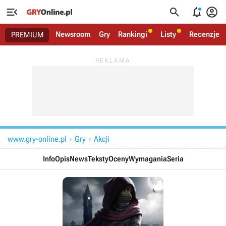




Newsroom
Gry
Rankingi
Listy
Recenzje
PREMIUM
www.gry-online.pl
Gry
Akcji


Info
Opis
News
Teksty
Oceny
Wymagania
Seria