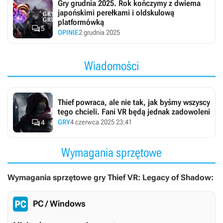
Gry grudnia 2025. Rok kończymy z dwiema
japońskimi perełkami i oldskulową
platformówką

5
OPINIE
2 grudnia 2025
Wiadomości
Thief powraca, ale nie tak, jak byśmy wszyscy
tego chcieli. Fani VR będą jednak zadowoleni

GRY
4 czerwca 2025 23:41
4
Wymagania sprzętowe
Wymagania sprzętowe gry Thief VR: Legacy of Shadow:
PC / Windows