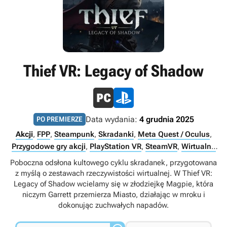
Thief VR: Legacy of Shadow
Data wydania:
4 grudnia 2025
PO PREMIERZE
Akcji
,
FPP
,
Steampunk
,
Skradanki
,
Meta Quest / Oculus
,
Przygodowe gry akcji
,
PlayStation VR
,
SteamVR
,
Wirtualna
rzeczywistość (VR)
,
Singleplayer
Poboczna odsłona kultowego cyklu skradanek, przygotowana
z myślą o zestawach rzeczywistości wirtualnej. W Thief VR:
Legacy of Shadow wcielamy się w złodziejkę Magpie, która
niczym Garrett przemierza Miasto, działając w mroku i
dokonując zuchwałych napadów.