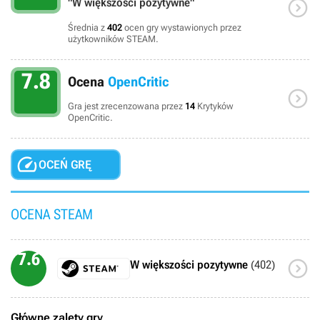

"W większości pozytywne"
Średnia z
402
ocen gry wystawionych przez
użytkowników STEAM.
7.8
Ocena
OpenCritic

Gra jest zrecenzowana przez
14
Krytyków
OpenCritic.

OCEŃ GRĘ
OCENA STEAM
7.6

W większości pozytywne
(402)
Główne zalety gry