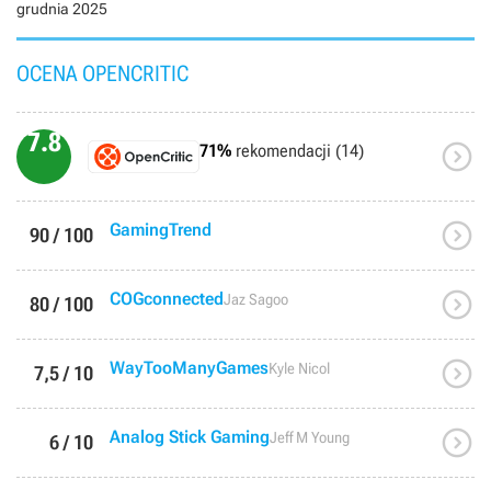
grudnia 2025
OCENA OPENCRITIC
7.8

71%
rekomendacji (14)

GamingTrend
90 / 100

COGconnected
Jaz Sagoo
80 / 100

WayTooManyGames
Kyle Nicol
7,5 / 10

Analog Stick Gaming
Jeff M Young
6 / 10