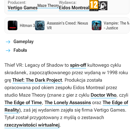
Producent:
Wydawca:
Maze Theory
Vertigo Games
Eidos Montreal
Assassin's Creed: Nexus
Vampire: The Ma
Hitman 3
VR
- Justice
Gameplay
Fabuła
Thief VR: Legacy of Shadow
to
spin-off
kultowego cyklu
skradanek, zapoczątkowanego przez wydaną w 1998 roku
grę
Thief: The Dark Project
. Produkcja została
opracowana pod okiem zespołu Eidos Montreal przez
studio Maze Theory (znane z gier z cyklu
Doctor Who
, czyli
The Edge of Time
,
The Lonely Assassins
oraz
The Edge of
Reality
), zaś jej wydaniem zajęła się firma Vertigo Games.
Tytuł został przygotowany z myślą o zestawach
rzeczywistości wirtualnej
.