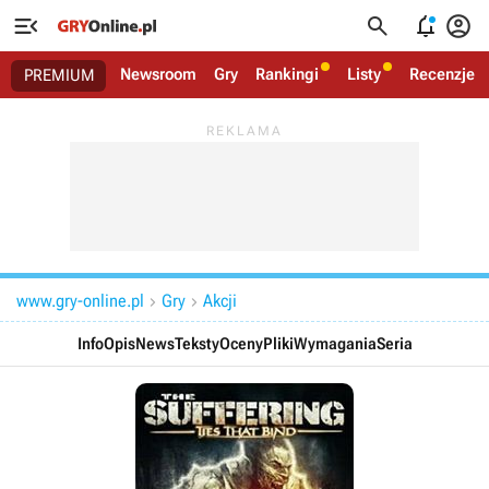




Newsroom
Gry
Rankingi
Listy
Recenzje
PREMIUM
www.gry-online.pl
Gry
Akcji


Info
Opis
News
Teksty
Oceny
Pliki
Wymagania
Seria