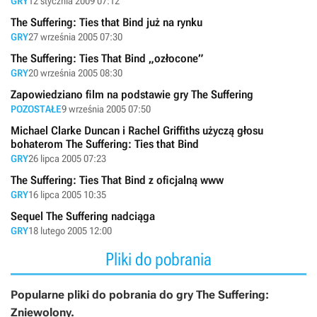
GRY
12 stycznia 2009 07:12
The Suffering: Ties that Bind już na rynku
GRY
27 września 2005 07:30
The Suffering: Ties That Bind „ozłocone”
GRY
20 września 2005 08:30
Zapowiedziano film na podstawie gry The Suffering
POZOSTAŁE
9 września 2005 07:50
Michael Clarke Duncan i Rachel Griffiths użyczą głosu
bohaterom The Suffering: Ties that Bind
GRY
26 lipca 2005 07:23
The Suffering: Ties That Bind z oficjalną www
GRY
16 lipca 2005 10:35
Sequel The Suffering nadciąga
GRY
18 lutego 2005 12:00
Pliki do pobrania
Popularne pliki do pobrania do gry The Suffering:
Zniewolony.