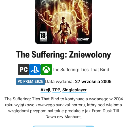
The Suffering: Zniewolony
The Suffering: Ties That Bind
Data wydania:
27 września 2005
PO PREMIERZE
Akcji
,
TPP
,
Singleplayer
The Suffering: Ties That Bind to kontynuacja wydanego w 2004
roku wyjątkowo krwawego survival-horroru, który pod wieloma
względami przypominał takie produkcje jak From Dusk Till
Dawn czy Manhunt.