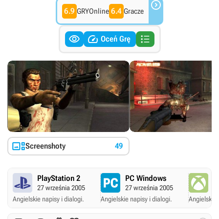

6.9
6.4
GRYOnline
Gracze



Oceń Grę

Screenshoty
49
PlayStation 2
PC Windows
X
27 września 2005
27 września 2005
2
Angielskie napisy i dialogi.
Angielskie napisy i dialogi.
Angielskie 