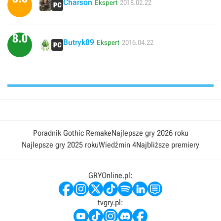
Charson
Ekspert
2018.02.22
8.0
Butryk89
Ekspert
2016.04.22
Poradnik Gothic Remake
Najlepsze gry 2026 roku
Najlepsze gry 2025 roku
Wiedźmin 4
Najbliższe premiery
GRYOnline.pl:
tvgry.pl: