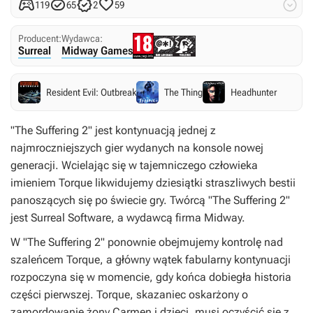





119
65
2
59
Producent:
Wydawca:
Surreal
Midway Games
Resident Evil: Outbreak
The Thing
Headhunter
"The Suffering 2" jest kontynuacją jednej z
najmroczniejszych gier wydanych na konsole nowej
generacji. Wcielając się w tajemniczego człowieka
imieniem Torque likwidujemy dziesiątki straszliwych bestii
panoszących się po świecie gry. Twórcą "The Suffering 2"
jest Surreal Software, a wydawcą firma Midway.
W "The Suffering 2" ponownie obejmujemy kontrolę nad
szaleńcem Torque, a główny wątek fabularny kontynuacji
rozpoczyna się w momencie, gdy końca dobiegła historia
części pierwszej. Torque, skazaniec oskarżony o
zamordowanie żony Carmen i dzieci, musi oczyścić się z