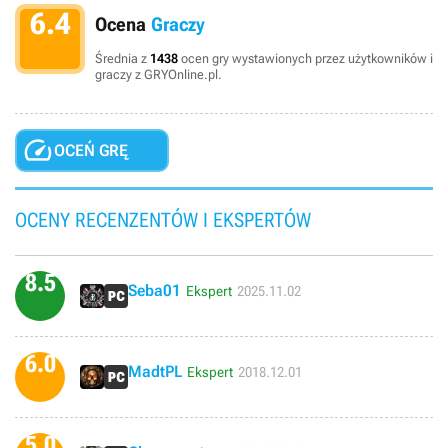
6.4
Ocena
Graczy
Średnia z
1438
ocen gry wystawionych przez użytkowników i
graczy z GRYOnline.pl.

OCEŃ GRĘ
OCENY RECENZENTÓW I EKSPERTÓW
8.5
Seba01
Ekspert
2025.11.02
6.0
MadtPL
Ekspert
2018.12.01
5.0