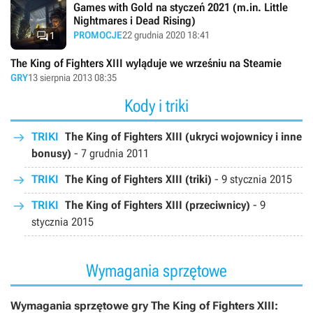
Games with Gold na styczeń 2021 (m.in. Little
Nightmares i Dead Rising)

PROMOCJE
22 grudnia 2020 18:41
1
The King of Fighters XIII wyląduje we wrześniu na Steamie
GRY
13 sierpnia 2013 08:35
Kody i triki
TRIKI
The King of Fighters XIII (ukryci wojownicy i inne
bonusy)
-
7 grudnia 2011
TRIKI
The King of Fighters XIII (triki)
-
9 stycznia 2015
TRIKI
The King of Fighters XIII (przeciwnicy)
-
9
stycznia 2015
Wymagania sprzętowe
Wymagania sprzętowe gry The King of Fighters XIII: