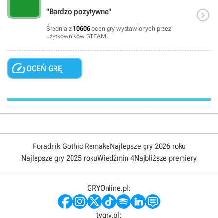

"Bardzo pozytywne"
Średnia z
10606
ocen gry wystawionych przez
użytkowników STEAM.

OCEŃ GRĘ
Poradnik Gothic Remake
Najlepsze gry 2026 roku
Najlepsze gry 2025 roku
Wiedźmin 4
Najbliższe premiery
GRYOnline.pl:
tvgry.pl: