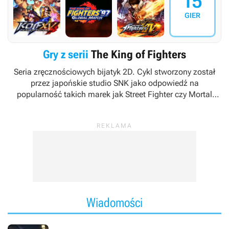
15
GIER
Gry z serii
The King of Fighters
Seria zręcznościowych bijatyk 2D. Cykl stworzony został
przez japońskie studio SNK jako odpowiedź na
popularność takich marek jak
Street Fighter
czy
Mortal
Kombat
. Obecnie prawa własności intelektualnej do marki
znajdują się w posiadaniu firmy SNK Playmore.
Wiadomości