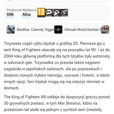
Producent:
Wydawca:
SNK
Atlus
BlazBlue: Calamity Trigger
Ultimate Mortal Kombat 3
B
Trzynasta część cyklu bijatyk z grafiką 2D. Pierwsze gry z
serii
King of Fighters
ukazały się na początku lat 90. i aż do
2004 roku główną platformą dla tych tytułów były automaty
w salonach gier. Trzynastka co prawda także najpierw
zagościła w japońskich salonach, ale po poprawkach i
dodaniu nowych trybów treningu, wyzwań i historii, a także
innych opcji, fani bijatyk mogą się nią cieszyć również w
domach.
The King of Fighters XIII
oddaje do dyspozycji graczy ponad
30 grywalnych postaci, w tym Mai Shiranui, która na
przestrzeni lat stała się jednym z symboli serii (niestety,