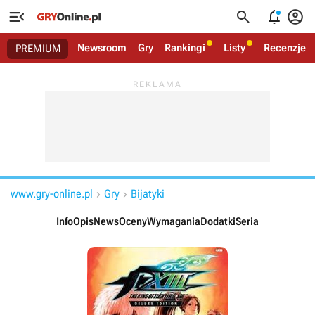




Newsroom
Gry
Rankingi
Listy
Recenzje
PREMIUM
www.gry-online.pl
Gry
Bijatyki


Info
Opis
News
Oceny
Wymagania
Dodatki
Seria