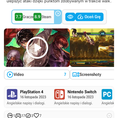
ulepszyć ataki dzięki punktom zdobywanym w trakcie walk.



7.7
8.9
Oceń Grę
Gracze
Steam



Video
7
Screenshoty
PlayStation 4
Nintendo Switch
P
16 listopada 2023
16 listopada 2023
1
Angielskie napisy i dialogi.
Angielskie napisy i dialogi.
Angielskie 





1
17
3
7