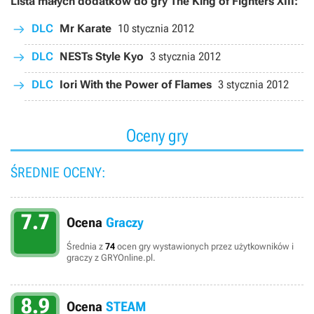
Lista małych dodatków do gry The King of Fighters XIII:
DLC
Mr Karate
10 stycznia 2012
DLC
NESTs Style Kyo
3 stycznia 2012
DLC
Iori With the Power of Flames
3 stycznia 2012
Oceny gry
ŚREDNIE OCENY:
7.7
Ocena
Graczy
Średnia z
74
ocen gry wystawionych przez użytkowników i
graczy z GRYOnline.pl.
8.9
Ocena
STEAM