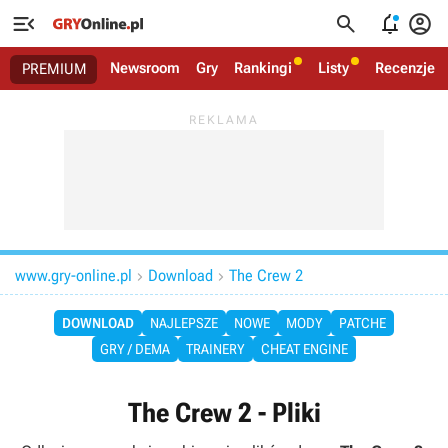




Newsroom
Gry
Rankingi
Listy
Recenzje
PREMIUM
www.gry-online.pl
Download
The Crew 2


DOWNLOAD
NAJLEPSZE
NOWE
MODY
PATCHE
GRY / DEMA
TRAINERY
CHEAT ENGINE
The Crew 2 - Pliki