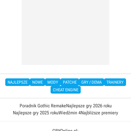
NAJLEPSZE
NOWE
MODY
PATCHE
GRY / DEMA
TRAINERY
CHEAT ENGINE
Poradnik Gothic Remake
Najlepsze gry 2026 roku
Najlepsze gry 2025 roku
Wiedźmin 4
Najbliższe premiery
GRYOnline.pl: