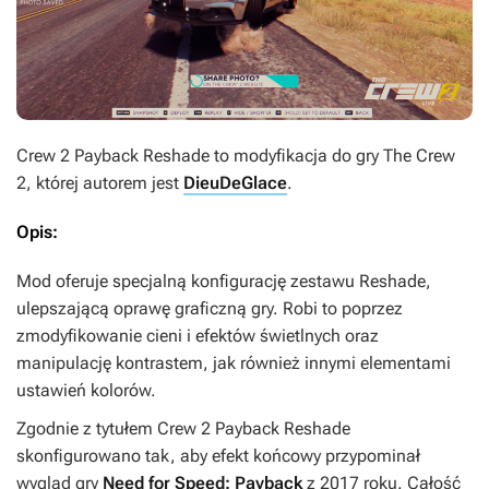
Crew 2 Payback Reshade
to modyfikacja do gry
The Crew
2
, której autorem jest
DieuDeGlace
.
Opis:
Mod oferuje specjalną konfigurację zestawu Reshade,
ulepszającą oprawę graficzną gry. Robi to poprzez
zmodyfikowanie cieni i efektów świetlnych oraz
manipulację kontrastem, jak również innymi elementami
ustawień kolorów.
Zgodnie z tytułem
Crew 2 Payback Reshade
skonfigurowano tak, aby efekt końcowy przypominał
wygląd gry
Need for Speed: Payback
z 2017 roku. Całość