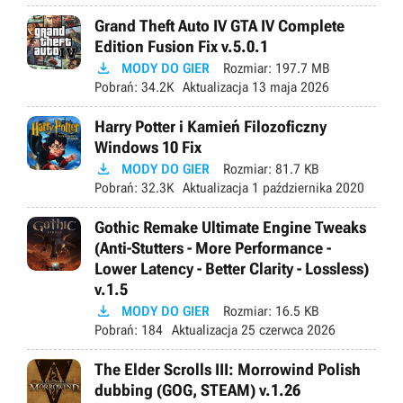
Grand Theft Auto IV GTA IV Complete
Edition Fusion Fix v.5.0.1

MODY DO GIER
Rozmiar:
197.7 MB
Pobrań:
34.2K
Aktualizacja
13 maja 2026
Harry Potter i Kamień Filozoficzny
Windows 10 Fix

MODY DO GIER
Rozmiar:
81.7 KB
Pobrań:
32.3K
Aktualizacja
1 października 2020
Gothic Remake Ultimate Engine Tweaks
(Anti-Stutters - More Performance -
Lower Latency - Better Clarity - Lossless)
v.1.5

MODY DO GIER
Rozmiar:
16.5 KB
Pobrań:
184
Aktualizacja
25 czerwca 2026
The Elder Scrolls III: Morrowind Polish
dubbing (GOG, STEAM) v.1.26