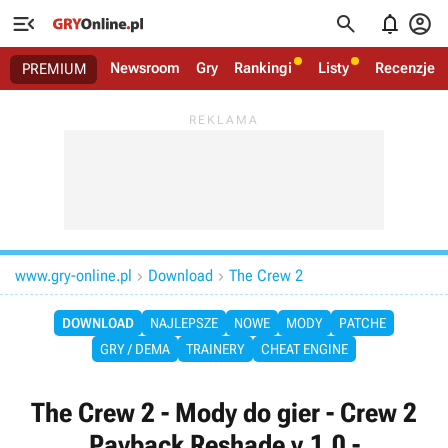




Newsroom
Gry
Rankingi
Listy
Recenzje
PREMIUM
www.gry-online.pl
Download
The Crew 2


DOWNLOAD
NAJLEPSZE
NOWE
MODY
PATCHE
GRY / DEMA
TRAINERY
CHEAT ENGINE
The Crew 2 - Mody do gier - Crew 2
Payback Reshade v.1.0 -