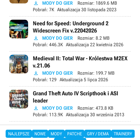

MODY DO GIER
Rozmiar:
1869.6 MB
Pobrań:
7K
Aktualizacja
30 listopada 2023
Need for Speed: Underground 2
Widescreen Fix v.22042026

MODY DO GIER
Rozmiar:
8.2 MB
Pobrań:
446.3K
Aktualizacja
22 kwietnia 2026
Medieval II: Total War - Królestwa M2EX
v.21.06

MODY DO GIER
Rozmiar:
199.7 MB
Pobrań:
129
Aktualizacja
5 lipca 2026
Grand Theft Auto IV Scripthook i ASI
leader

MODY DO GIER
Rozmiar:
473.8 KB
Pobrań:
113.9K
Aktualizacja
30 września 2013
NAJLEPSZE
NOWE
MODY
PATCHE
GRY / DEMA
TRAINERY