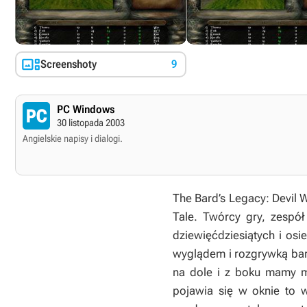

Screenshoty
9
PC Windows
30 listopada 2003
Angielskie napisy i dialogi.
The Bard’s Legacy: Devil W
Tale. Twórcy gry, zespół
dziewięćdziesiątych i osi
wyglądem i rozgrywką bar
na dole i z boku mamy me
pojawia się w oknie to 