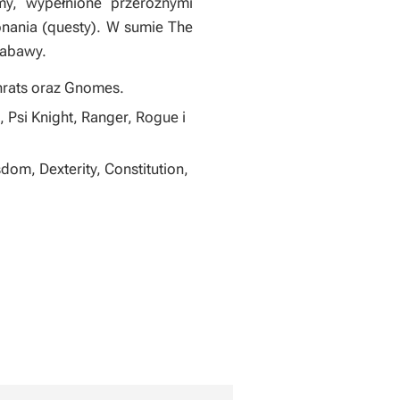
my, wypełnione przeróżnymi
nania (questy). W sumie The
zabawy.
enrats oraz Gnomes.
, Psi Knight, Ranger, Rogue i
dom, Dexterity, Constitution,