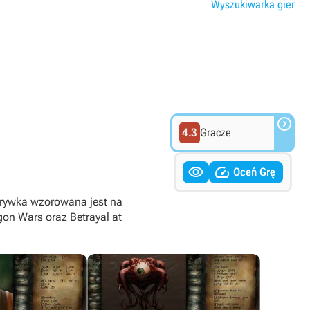
Wyszukiwarka gier

4.3
Gracze


Oceń Grę
zgrywka wzorowana jest na
gon Wars oraz Betrayal at