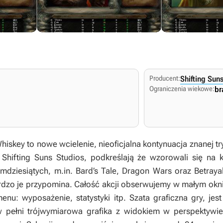
Producent:
Shifting Sun
Ograniczenia wiekowe:
br
hiskey to nowe wcielenie, nieoficjalna kontynuacja znanej tr
 Shifting Suns Studios, podkreślają że wzorowali się na 
emdziesiątych, m.in. Bard’s Tale, Dragon Wars oraz Betraya
dzo je przypomina. Całość akcji obserwujemy w małym oknie
nu: wyposażenie, statystyki itp. Szata graficzna gry, jes
w pełni trójwymiarowa grafika z widokiem w perspektywie