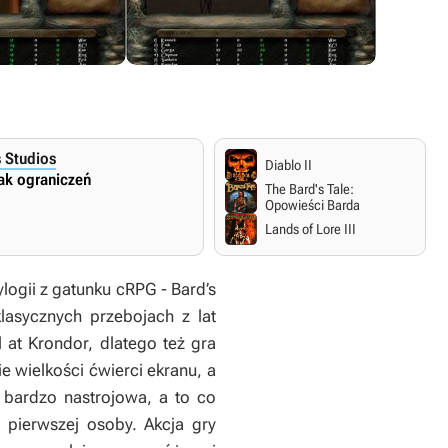
s Studios
Diablo II
ak ograniczeń
The Bard's Tale:
Opowieści Barda
Lands of Lore III
ylogii z gatunku cRPG - Bard’s
klasycznych przebojach z lat
l at Krondor, dlatego też gra
 wielkości ćwierci ekranu, a
t bardzo nastrojowa, a to co
 pierwszej osoby. Akcja gry