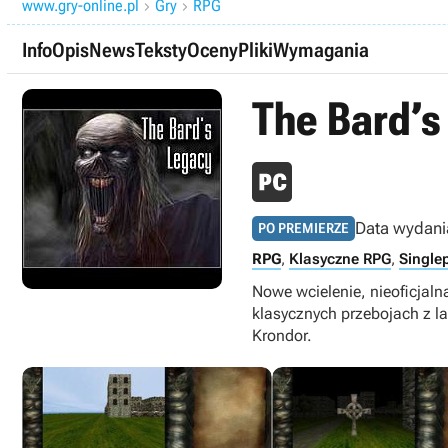
www.gry-online.pl
Gry
RPG


Info
Opis
News
Teksty
Oceny
Pliki
Wymagania
The Bard’s
Data wydani
PO PREMIERZE
RPG
,
Klasyczne RPG
,
Single
Nowe wcielenie, nieoficjaln
klasycznych przebojach z la
Krondor.