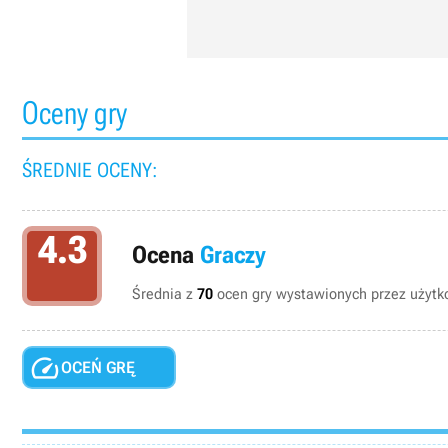
Oceny gry
ŚREDNIE OCENY:
4.3
Ocena
Graczy
Średnia z
70
ocen gry wystawionych przez użytko

OCEŃ GRĘ