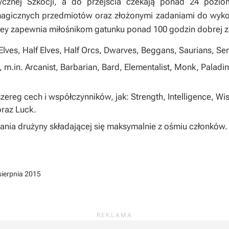
cznej Szkocji, a do przejścia czekają ponad 24 pozio
magicznych przedmiotów oraz złożonymi zadaniami do wyko
skey zapewnia miłośnikom gatunku ponad 100 godzin dobrej 
lves, Half Elves, Half Orcs, Dwarves, Beggans, Saurians, S
, m.in. Arcanist, Barbarian, Bard, Elementalist, Monk, Paladin
ereg cech i współczynników, jak: Strength, Intelligence, Wis
raz Luck.
ia drużyny składającej się maksymalnie z ośmiu członków.
sierpnia 2015