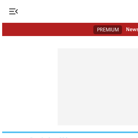

New
PREMIUM