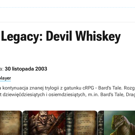
 Legacy: Devil Whiskey
a:
30 listopada 2003
player
a kontynuacja znanej trylogii z gatunku cRPG - Bard’s Tale. Ro
t dziewięćdziesiątych i osiemdziesiątych, m.in. Bard’s Tale, Dra