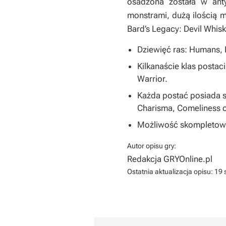
osadzona została w anty
monstrami, dużą ilością 
Bard’s Legacy: Devil Whi
Dziewięć ras: Humans, E
Kilkanaście klas postaci
Warrior.
Każda postać posiada sz
Charisma, Comeliness o
Możliwość skompletowan
Autor opisu gry:
Redakcja GRYOnline.pl
Ostatnia aktualizacja opisu:
19 