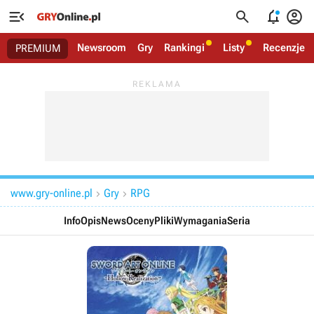




Newsroom
Gry
Rankingi
Listy
Recenzje
PREMIUM
www.gry-online.pl
Gry
RPG


Info
Opis
News
Oceny
Pliki
Wymagania
Seria