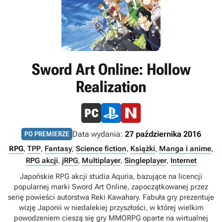
Sword Art Online: Hollow
Realization
Data wydania:
27 października 2016
PO PREMIERZE
RPG
,
TPP
,
Fantasy
,
Science fiction
,
Książki
,
Manga i anime
,
RPG akcji
,
jRPG
,
Multiplayer
,
Singleplayer
,
Internet
Japońskie RPG akcji studia Aquria, bazujące na licencji
popularnej marki Sword Art Online, zapoczątkowanej przez
serię powieści autorstwa Reki Kawahary. Fabuła gry prezentuje
wizję Japonii w niedalekiej przyszłości, w której wielkim
powodzeniem cieszą się gry MMORPG oparte na wirtualnej