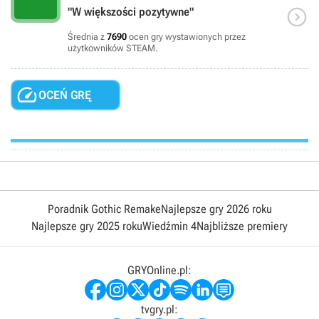

"W większości pozytywne"
Średnia z
7690
ocen gry wystawionych przez
użytkowników STEAM.

OCEŃ GRĘ
Poradnik Gothic Remake
Najlepsze gry 2026 roku
Najlepsze gry 2025 roku
Wiedźmin 4
Najbliższe premiery
GRYOnline.pl:
tvgry.pl: