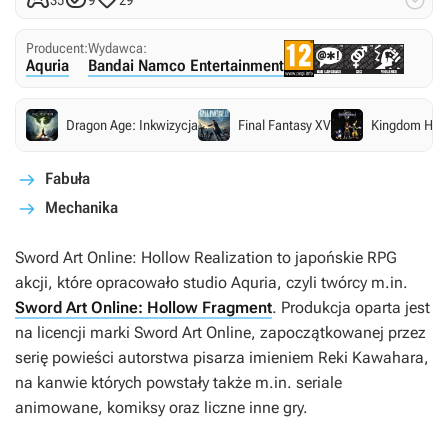




35
9
29
Producent:
Wydawca:
Aquria
Bandai Namco Entertainment
Dragon Age: Inkwizycja
Final Fantasy XV
Kingdom Heart
Fabuła
Mechanika
Sword Art Online: Hollow Realization
to japońskie RPG
akcji, które opracowało studio Aquria, czyli twórcy m.in.
Sword Art Online: Hollow Fragment
. Produkcja oparta jest
na licencji marki
Sword Art Online
, zapoczątkowanej przez
serię powieści autorstwa pisarza imieniem Reki Kawahara,
na kanwie których powstały także m.in. seriale
animowane, komiksy oraz liczne inne gry.