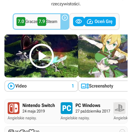
rzeczywistości.



7.0
7.9
Oceń Grę
Gracze
Steam



Video
1
Screenshoty
Nintendo Switch
PC Windows
P
24 maja 2019
27 października 2017
27
Angielskie napisy.
Angielskie napisy.
Angielskie 