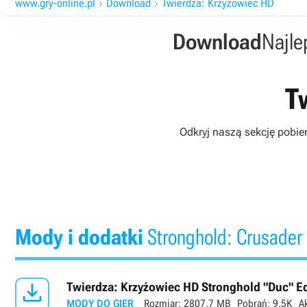
www.gry-online.pl
Download
Twierdza: Krzyżowiec HD


Download
Najle
T
Odkryj naszą sekcję pobie
Mody i dodatki
Stronghold: Crusader

Twierdza: Krzyżowiec HD Stronghold "Duc" Ed
MODY DO GIER
Rozmiar:
2807,7 MB
Pobrań:
9,5K
A