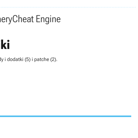
nery
Cheat Engine
ki
 i dodatki (5) i patche (2).