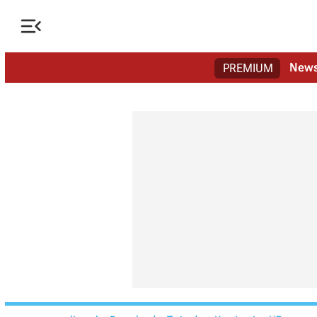

New
PREMIUM