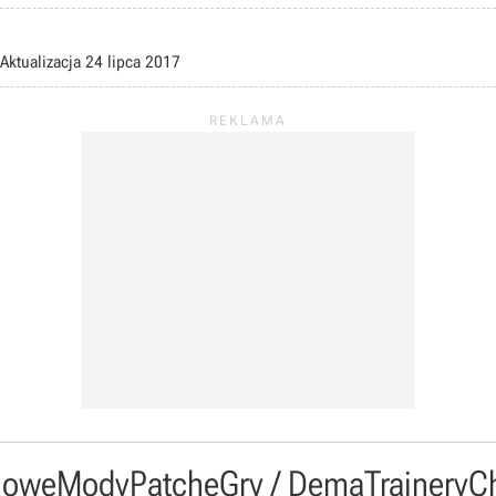
Aktualizacja
24 lipca 2017
owe
Mody
Patche
Gry / Dema
Trainery
C