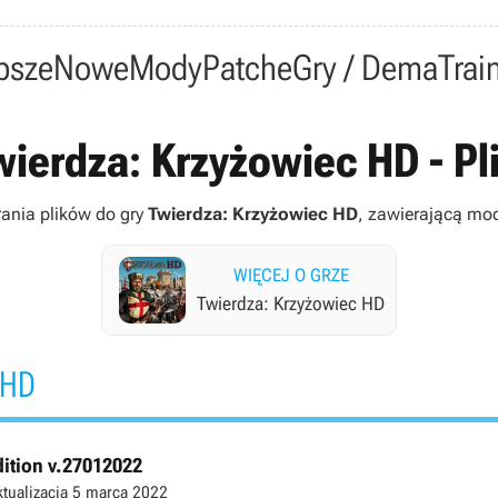
psze
Nowe
Mody
Patche
Gry / Dema
Trai
wierdza: Krzyżowiec HD - Pli
rania plików do gry
Twierdza: Krzyżowiec HD
, zawierającą mody
WIĘCEJ O GRZE
Twierdza: Krzyżowiec HD
 HD
ition v.27012022
ktualizacja
5 marca 2022