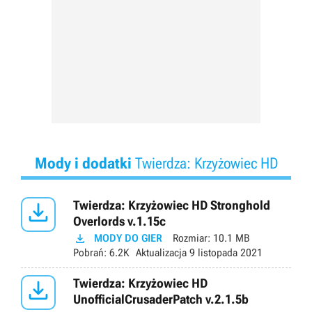
Mody i dodatki
Twierdza: Krzyżowiec HD

Twierdza: Krzyżowiec HD Stronghold
Overlords v.1.15c

MODY DO GIER
Rozmiar:
10.1 MB
Pobrań:
6.2K
Aktualizacja
9 listopada 2021

Twierdza: Krzyżowiec HD
UnofficialCrusaderPatch v.2.1.5b