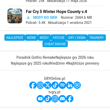
Pobrań:
25K
Aktualizacja
17 maja 2026
Far Cry 5 Winter Hope County v.4

MODY DO GIER
Rozmiar:
2684.6 MB
Pobrań:
5.4K
Aktualizacja
1 września 2021
NAJLEPSZE
NOWE
MODY
PATCHE
GRY / DEMA
TRAINERY
CHEAT ENGINE
Poradnik Gothic Remake
Najlepsze gry 2026 roku
Najlepsze gry 2025 roku
Wiedźmin 4
Najbliższe premiery
GRYOnline.pl:
tvgry.pl: