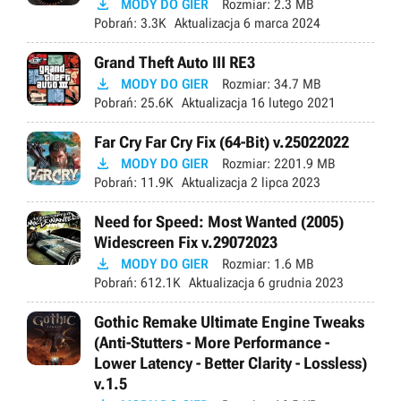

MODY DO GIER
Rozmiar:
2.3 MB
Pobrań:
3.3K
Aktualizacja
6 marca 2024
Grand Theft Auto III RE3

MODY DO GIER
Rozmiar:
34.7 MB
Pobrań:
25.6K
Aktualizacja
16 lutego 2021
Far Cry Far Cry Fix (64-Bit) v.25022022

MODY DO GIER
Rozmiar:
2201.9 MB
Pobrań:
11.9K
Aktualizacja
2 lipca 2023
Need for Speed: Most Wanted (2005)
Widescreen Fix v.29072023

MODY DO GIER
Rozmiar:
1.6 MB
Pobrań:
612.1K
Aktualizacja
6 grudnia 2023
Gothic Remake Ultimate Engine Tweaks
(Anti-Stutters - More Performance -
Lower Latency - Better Clarity - Lossless)
v.1.5