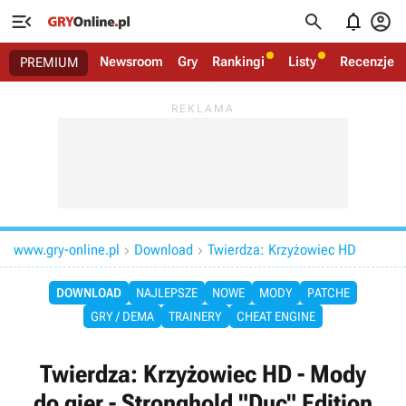




Newsroom
Gry
Rankingi
Listy
Recenzje
PREMIUM
www.gry-online.pl
Download
Twierdza: Krzyżowiec HD


DOWNLOAD
NAJLEPSZE
NOWE
MODY
PATCHE
GRY / DEMA
TRAINERY
CHEAT ENGINE
Twierdza: Krzyżowiec HD - Mody
do gier - Stronghold "Duc" Edition