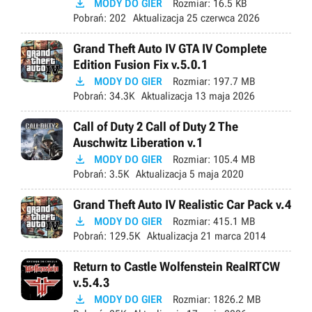

MODY DO GIER
Rozmiar:
16.5 KB
Pobrań:
202
Aktualizacja
25 czerwca 2026
Grand Theft Auto IV GTA IV Complete
Edition Fusion Fix v.5.0.1

MODY DO GIER
Rozmiar:
197.7 MB
Pobrań:
34.3K
Aktualizacja
13 maja 2026
Call of Duty 2 Call of Duty 2 The
Auschwitz Liberation v.1

MODY DO GIER
Rozmiar:
105.4 MB
Pobrań:
3.5K
Aktualizacja
5 maja 2020
Grand Theft Auto IV Realistic Car Pack v.4

MODY DO GIER
Rozmiar:
415.1 MB
Pobrań:
129.5K
Aktualizacja
21 marca 2014
Return to Castle Wolfenstein RealRTCW
v.5.4.3

MODY DO GIER
Rozmiar:
1826.2 MB