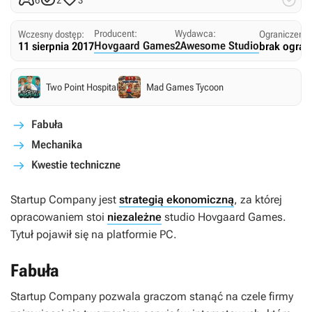




6
2
3
Producent:
Wydawca:
Wczesny dostęp:
Ograniczenia
Hovgaard Games
2Awesome Studio
11 sierpnia 2017
brak ogran
Two Point Hospital
Mad Games Tycoon
Fabuła
Mechanika
Kwestie techniczne
Startup Company
jest
strategią ekonomiczną
, za której
opracowaniem stoi
niezależne
studio Hovgaard Games.
Tytuł pojawił się na platformie PC.
Fabuła
Startup Company
pozwala graczom stanąć na czele firmy