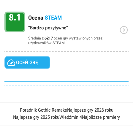
8.1
Ocena
STEAM

"Bardzo pozytywne"
Średnia z
6217
ocen gry wystawionych przez
użytkowników STEAM.

OCEŃ GRĘ
Poradnik Gothic Remake
Najlepsze gry 2026 roku
Najlepsze gry 2025 roku
Wiedźmin 4
Najbliższe premiery