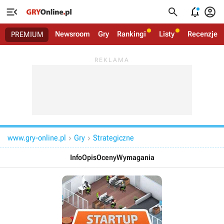




Newsroom
Gry
Rankingi
Listy
Recenzje
PREMIUM
www.gry-online.pl
Gry
Strategiczne


Info
Opis
Oceny
Wymagania