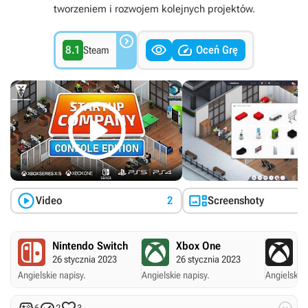
tworzeniem i rozwojem kolejnych projektów.



8.1
Oceń Grę
Steam



Video
2
Screenshoty
Nintendo Switch
Xbox One
X
26 stycznia 2023
26 stycznia 2023
26
Angielskie napisy.
Angielskie napisy.
Angielskie 