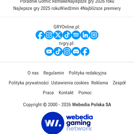
Poradnik Gothic Remake
Najlepsze gry 2026 roku
Najlepsze gry 2025 roku
Wiedźmin 4
Najbliższe premiery
GRYOnline.pl:
tvgry.pl:
O nas
Regulamin
Polityka redakcyjna
Polityka prywatności
Ustawienia cookies
Reklama
Zespół
Praca
Kontakt
Pomoc
Copyright © 2000 -
2026
Webedia Polska SA