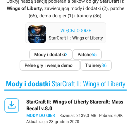
Odkryj naszą sekcję pobierania plików do gry
StarCraft II:
Wings of Liberty
, zawierającą mody i dodatki (2), patche
(65), dema do gier (1) i trainery (36).
WIĘCEJ O GRZE
StarCraft II: Wings of Liberty
Mody i dodatki
2
Patche
65
Pełne gry i wersje demo
1
Trainery
36
Mody i dodatki
StarCraft II: Wings of Liberty

StarCraft II: Wings of Liberty Starcraft: Mass
Recall v.8.0
MODY DO GIER
Rozmiar:
2139,3 MB
Pobrań:
6,9K
Aktualizacja
28 grudnia 2020