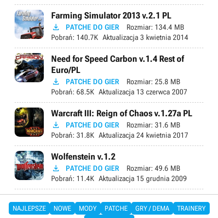
Farming Simulator 2013 v.2.1 PL

PATCHE DO GIER
Rozmiar:
134.4 MB
Pobrań:
140.7K
Aktualizacja
3 kwietnia 2014
Need for Speed Carbon v.1.4 Rest of
Euro/PL

PATCHE DO GIER
Rozmiar:
25.8 MB
Pobrań:
68.5K
Aktualizacja
13 czerwca 2007
Warcraft III: Reign of Chaos v.1.27a PL

PATCHE DO GIER
Rozmiar:
31.6 MB
Pobrań:
31.8K
Aktualizacja
24 kwietnia 2017
Wolfenstein v.1.2

PATCHE DO GIER
Rozmiar:
49.6 MB
Pobrań:
11.4K
Aktualizacja
15 grudnia 2009
NAJLEPSZE
NOWE
MODY
PATCHE
GRY / DEMA
TRAINERY