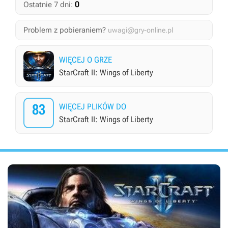
0
Ostatnie 7 dni:
Problem z pobieraniem?
uwagi@gry-online.pl
WIĘCEJ O GRZE
StarCraft II: Wings of Liberty
83
WIĘCEJ PLIKÓW DO
StarCraft II: Wings of Liberty