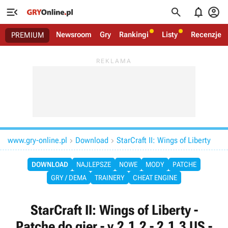




Newsroom
Gry
Rankingi
Listy
Recenzje
PREMIUM
www.gry-online.pl
Download
StarCraft II: Wings of Liberty


DOWNLOAD
NAJLEPSZE
NOWE
MODY
PATCHE
GRY / DEMA
TRAINERY
CHEAT ENGINE
StarCraft II: Wings of Liberty -
Patche do gier - v.2.1.2 - 2.1.3 US -