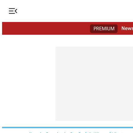

New
PREMIUM