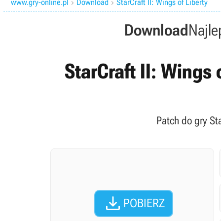
www.gry-online.pl
Download
StarCraft II: Wings of Liberty


Download
Najle
StarCraft II: Wings 
Patch do gry St

POBIERZ