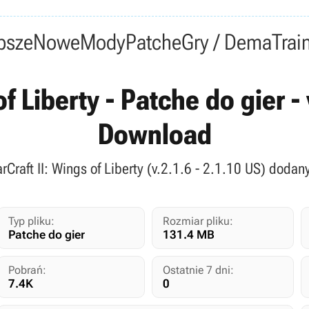
psze
Nowe
Mody
Patche
Gry / Dema
Trai
of Liberty - Patche do gier - 
Download
arCraft II: Wings of Liberty (v.2.1.6 - 2.1.10 US) doda
Typ pliku:
Rozmiar pliku:
Patche do gier
131.4 MB
Pobrań:
Ostatnie 7 dni:
7.4K
0