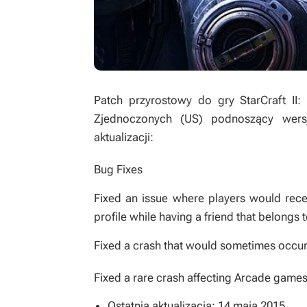
Patch przyrostowy do gry StarCraft II:
Zjednoczonych (US) podnoszący wersję
aktualizacji:
Bug Fixes
Fixed an issue where players would rece
profile while having a friend that belongs t
Fixed a crash that would sometimes occur
Fixed a rare crash affecting Arcade games
Ostatnia aktualizacja: 14 maja 2015