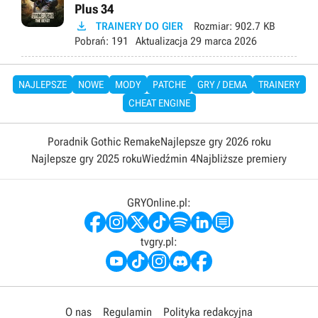
Plus 34

TRAINERY DO GIER
Rozmiar:
902.7 KB
Pobrań:
191
Aktualizacja
29 marca 2026
NAJLEPSZE
NOWE
MODY
PATCHE
GRY / DEMA
TRAINERY
CHEAT ENGINE
Poradnik Gothic Remake
Najlepsze gry 2026 roku
Najlepsze gry 2025 roku
Wiedźmin 4
Najbliższe premiery
GRYOnline.pl:
tvgry.pl:
O nas
Regulamin
Polityka redakcyjna