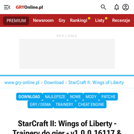




Newsroom
Gry
Rankingi
Listy
Recenzje
PREMIUM
www.gry-online.pl
Download
StarCraft II: Wings of Liberty


DOWNLOAD
NAJLEPSZE
NOWE
MODY
PATCHE
GRY / DEMA
TRAINERY
CHEAT ENGINE
StarCraft II: Wings of Liberty -
Trainery do gier - v1.0.0.16117 &