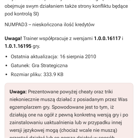
obejmuje swym działaniem także strony konfliktu będące
pod kontrolą SI)
NUMPAD3
– nieskończona ilość kredytów
Uwaga!
Trainer współpracuje z wersjami
1.0.0.16117
i
1.0.1.16195
gry.
Ostatnia aktualizacja: 16 sierpnia 2010
Gatunek: Gra Strategiczna
Rozmiar pliku: 333.9 KB
Uwaga:
Prezentowane powyżej cheaty oraz triki
niekoniecznie muszą działać z posiadanym przez Was
egzemplarzem gry. Spowodowane jest to tym, iż
działają one na ogół z pewną konkretną wersją gry i po
zainstalowaniu uaktualnienia lub w przypadku innej
wersji językowej mogą (chociaż wcale nie muszą)
przestać działać lub co gorsza działać w sposób