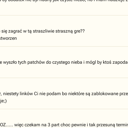
 się zagrać w tą straszliwie straszną gre??
 stworzen
 wyszło tych patchów do czystego nieba i mógl by ktoś zapodać 
 niestety linków Ci nie podam bo niektóre są zablokowane prze
je;)
ROZ..... więc czekam na 3 part choc pewnie i tak przesuną termi