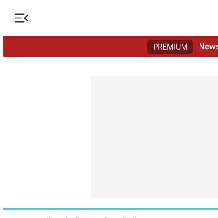

New
PREMIUM