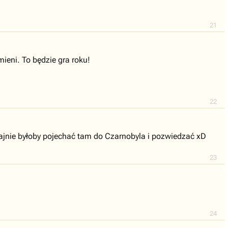
21
mieni. To będzie gra roku!
22
 Fajnie byłoby pojechać tam do Czarnobyla i pozwiedzać xD
23
24