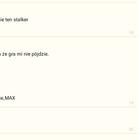
e ten stalker
18
 że gra mi nie pójdzie.
kie,MAX
19
20