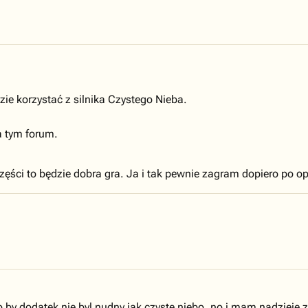
zie korzystać z silnika Czystego Nieba.
 tym forum.
zęści to będzie dobra gra. Ja i tak pewnie zagram dopiero po o
dodatek nie byl nudny jak czyste niebo, no i mam nadzieje ze 