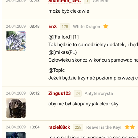
Snano-ith_NPC
24.04.2009
07:48
Generał
0
może być ciekawie
EnX
24.04.2009
08:48
White Dragon
175
@[Fallord] [1]
Tak będzie to samodzielny dodatek, i będ
@[mikas(PL)
Człowieku skończ w końcu spamować na
@Topic
Jeżeli będzie trzymać poziom pierwszej c
Zingus123
24.04.2009
09:12
Antyterrorysta
24
oby nie był skopany jak clear sky
raziel88ck
24.04.2009
10:04
Reaver is the Key!
228
mam nadzieje ze wprowadza cos nowego by 