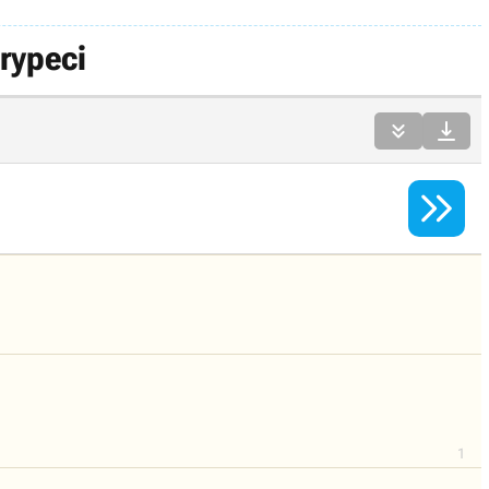
rypeci



1