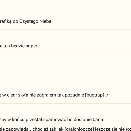
rafiką do Czystego Nieba.
 ten będzie super !
e w clear sky'a nie zagralem tak pozadnie [bugtrap] ;/
żeby w końcu przestał spamować bo dostanie bana.
ię zapowiada , chociaż tak jak [grajchłopcze] jeszcze się nie roz