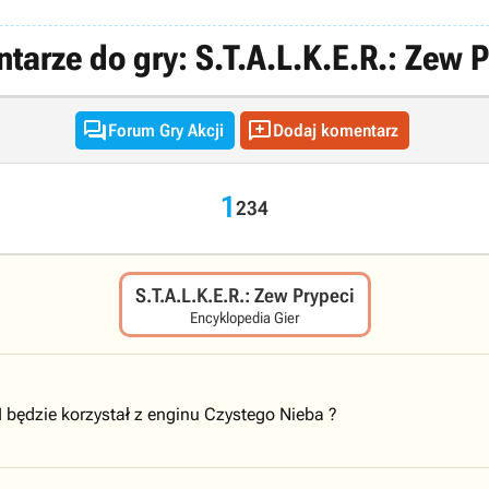
tarze do gry: S.T.A.L.K.E.R.: Zew P


Forum Gry Akcji
Dodaj komentarz
1
2
3
4
S.T.A.L.K.E.R.: Zew Prypeci
Encyklopedia Gier
 będzie korzystał z enginu Czystego Nieba ?