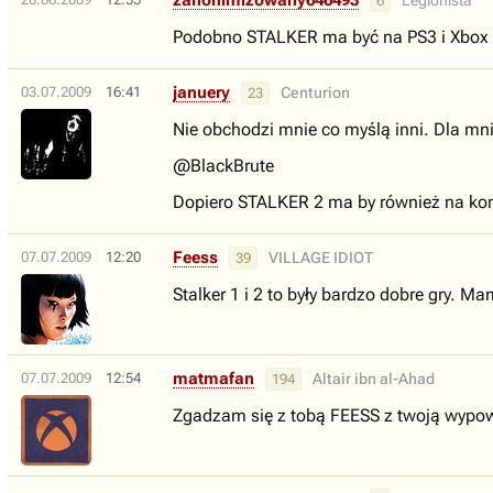
zanonimizowany646493
Legionista
6
Podobno STALKER ma być na PS3 i Xbox
januery
03.07.2009
16:41
Centurion
23
Nie obchodzi mnie co myślą inni. Dla mnie
@BlackBrute
Dopiero STALKER 2 ma by również na kon
Feess
07.07.2009
12:20
VILLAGE IDIOT
39
Stalker 1 i 2 to były bardzo dobre gry. 
matmafan
07.07.2009
12:54
Altair ibn al-Ahad
194
Zgadzam się z tobą FEESS z twoją wypo