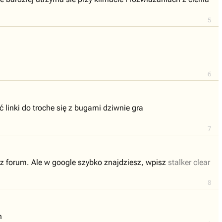
5
6
linki do troche się z bugami dziwnie gra
7
z forum. Ale w google szybko znajdziesz, wpisz
stalker clear
8
n