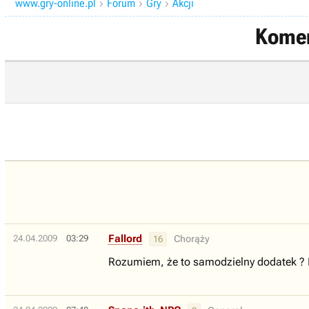
www.gry-online.pl
Forum
Gry
Akcji



Komen
Fallord
24.04.2009
03:29
Chorąży
16
Rozumiem, że to samodzielny dodatek ? I