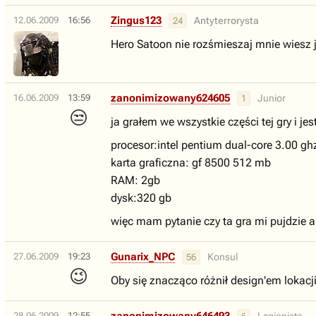
Zingus123
12.06.2009
16:56
Antyterrorysta
24
Hero Satoon nie rozśmieszaj mnie wiesz ja
zanonimizowany624605
16.06.2009
13:59
Junior
1
😒
ja grałem we wszystkie części tej gry i j
procesor:intel pentium dual-core 3.00 gh
karta graficzna: gf 8500 512 mb
RAM: 2gb
dysk:320 gb
więc mam pytanie czy ta gra mi pujdzie a
Gunarix_NPC
27.06.2009
19:23
Konsul
56
😉
Oby się znacząco różnił design'em lokacji
28.06.2009
12:55