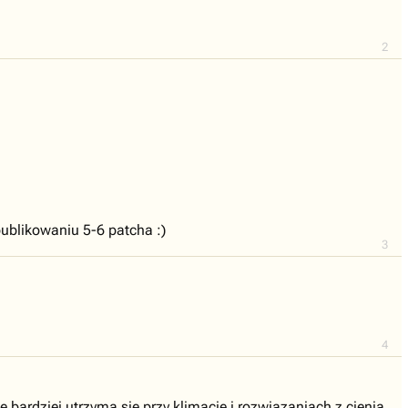
2
publikowaniu 5-6 patcha :)
3
4
bardziej utrzyma sie przy klimacie i rozwiazaniach z cienia