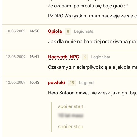
że czasami po prostu się boję grać :P
PZDRO Wszystkim mam nadzieje że się c
Opiola
10.06.2009
14:50
Legionista
8
Jak dla mnie najbardziej oczekiwana gra
Haervath_NPC
12.06.2009
16:41
Legionista
6
Czekamy z niecierpliwością ale jak dla m
pawloki
12.06.2009
16:43
Legend
15
Hero Satoon nawet nie wiesz jaka gra będ
spoiler start
10 lat masz
spoiler stop