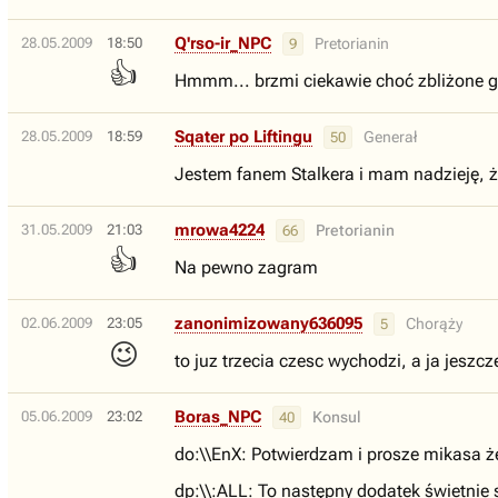
Q'rso-ir_NPC
28.05.2009
18:50
Pretorianin
9
👍
Hmmm... brzmi ciekawie choć zbliżone g
Sqater po Liftingu
28.05.2009
18:59
Generał
50
Jestem fanem Stalkera i mam nadzieję, że
mrowa4224
31.05.2009
21:03
Pretorianin
66
👍
Na pewno zagram
zanonimizowany636095
02.06.2009
23:05
Chorąży
5
😉
to juz trzecia czesc wychodzi, a ja jeszcz
Boras_NPC
05.06.2009
23:02
Konsul
40
do:\\EnX: Potwierdzam i prosze mikasa 
dp:\\:ALL: To następny dodatek świetnie s