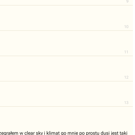
9
10
11
12
13
egrałem w clear sky i klimat go mnie po prostu dusi jest taki