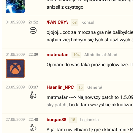
anizeli z czystego
/FAN CRY\
01.05.2009
21:52
Konsul
68
😒
ojojoj...coż za mroczna gra nie balibyście
najbardziej bałbym się tych straszliwych
matmafan
01.05.2009
22:09
Altair ibn al-Ahad
194
Oj mam do was taką proźbe golowicze. Ile
Haenlin_NPC
20.05.2009
00:07
Generał
15
👍
matmafan---> Najnowszy patch to 1.5.09,
sky patch
, beda tam wszystkie aktualizac
borgan88
27.05.2009
22:48
Legionista
18
👍
A ja Tam uwielbiam tę gre i klimat mnie 