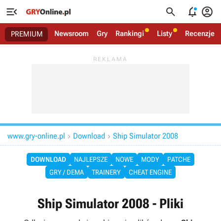




Newsroom
Gry
Rankingi
Listy
Recenzje
PREMIUM
www.gry-online.pl
Download
Ship Simulator 2008


DOWNLOAD
NAJLEPSZE
NOWE
MODY
PATCHE
GRY / DEMA
TRAINERY
CHEAT ENGINE
Ship Simulator 2008 - Pliki