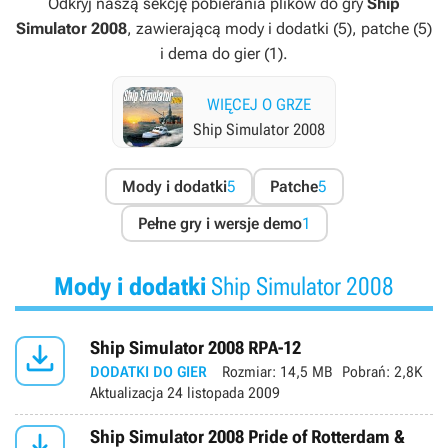
Odkryj naszą sekcję pobierania plików do gry
Ship
Simulator 2008
, zawierającą mody i dodatki (5), patche (5)
i dema do gier (1).
WIĘCEJ O GRZE
Ship Simulator 2008
Mody i dodatki
5
Patche
5
Pełne gry i wersje demo
1
Mody i dodatki
Ship Simulator 2008

Ship Simulator 2008 RPA-12
DODATKI DO GIER
Rozmiar:
14,5 MB
Pobrań:
2,8K
Aktualizacja
24 listopada 2009

Ship Simulator 2008 Pride of Rotterdam &