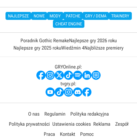
NAJLEPSZE
NOWE
MODY
PATCHE
GRY / DEMA
TRAINERY
CHEAT ENGINE
Poradnik Gothic Remake
Najlepsze gry 2026 roku
Najlepsze gry 2025 roku
Wiedźmin 4
Najbliższe premiery
GRYOnline.pl:
tvgry.pl:
O nas
Regulamin
Polityka redakcyjna
Polityka prywatności
Ustawienia cookies
Reklama
Zespół
Praca
Kontakt
Pomoc