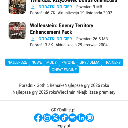

DODATKI DO GIER
Rozmiar:
9 MB
Pobrań:
46.7K
Aktualizacja
19 listopada 2002
Wolfenstein: Enemy Territory
Enhancement Pack

DODATKI DO GIER
Rozmiar:
26.5 MB
Pobrań:
3.3K
Aktualizacja
29 czerwca 2004
NAJLEPSZE
NOWE
MODY
PATCHE
GRY / DEMA
TRAINERY
CHEAT ENGINE
Poradnik Gothic Remake
Najlepsze gry 2026 roku
Najlepsze gry 2025 roku
Wiedźmin 4
Najbliższe premiery
GRYOnline.pl:
tvgry.pl: