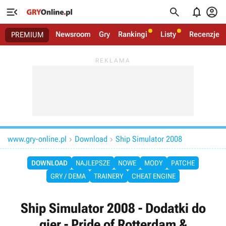




Newsroom
Gry
Rankingi
Listy
Recenzje
PREMIUM
www.gry-online.pl
Download
Ship Simulator 2008


DOWNLOAD
NAJLEPSZE
NOWE
MODY
PATCHE
GRY / DEMA
TRAINERY
CHEAT ENGINE
Ship Simulator 2008 - Dodatki do
gier - Pride of Rotterdam &