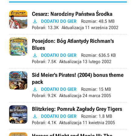
Cesarz: Narodziny Państwa Środka

DODATKI DO GIER
Rozmiar:
48.5 MB
Pobrań:
13.3K
Aktualizacja
11 września 2002
Posejdon: Bóg Atlantydy Richman's
Blues

DODATKI DO GIER
Rozmiar:
636.5 KB
Pobrań:
7.5K
Aktualizacja
13 lutego 2002
Sid Meier's Pirates! (2004) bonus theme
pack

DODATKI DO GIER
Rozmiar:
15 MB
Pobrań:
9.2K
Aktualizacja
24 marca 2005
Blitzkrieg: Pomruk Zagłady Grey Tigers

DODATKI DO GIER
Rozmiar:
1.8 MB
Pobrań:
4.1K
Aktualizacja
11 kwietnia 2005
Heroes of Might and Magic III: The