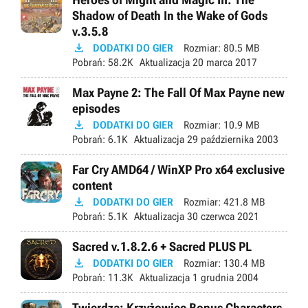
Shadow of Death In the Wake of Gods
v.3.5.8

DODATKI DO GIER
Rozmiar:
80.5 MB
Pobrań:
58.2K
Aktualizacja
20 marca 2017
Max Payne 2: The Fall Of Max Payne new
episodes

DODATKI DO GIER
Rozmiar:
10.9 MB
Pobrań:
6.1K
Aktualizacja
29 października 2003
Far Cry AMD64 / WinXP Pro x64 exclusive
content

DODATKI DO GIER
Rozmiar:
421.8 MB
Pobrań:
5.1K
Aktualizacja
30 czerwca 2021
Sacred v.1.8.2.6 + Sacred PLUS PL

DODATKI DO GIER
Rozmiar:
130.4 MB
Pobrań:
11.3K
Aktualizacja
1 grudnia 2004
Twierdza: Krzyżowiec Bonus Characters