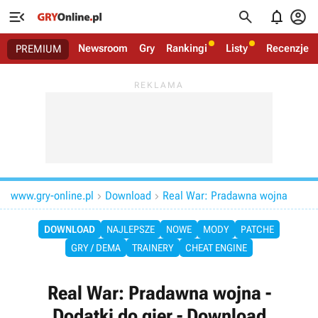




Newsroom
Gry
Rankingi
Listy
Recenzje
PREMIUM
www.gry-online.pl
Download
Real War: Pradawna wojna


DOWNLOAD
NAJLEPSZE
NOWE
MODY
PATCHE
GRY / DEMA
TRAINERY
CHEAT ENGINE
Real War: Pradawna wojna -
Dodatki do gier - Download