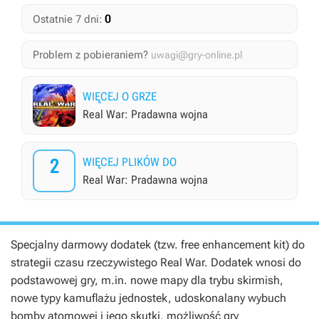
0
Ostatnie 7 dni:
Problem z pobieraniem?
uwagi@gry-online.pl
WIĘCEJ O GRZE
Real War: Pradawna wojna
2
WIĘCEJ PLIKÓW DO
Real War: Pradawna wojna
Specjalny darmowy dodatek (tzw. free enhancement kit) do
strategii czasu rzeczywistego Real War. Dodatek wnosi do
podstawowej gry, m.in. nowe mapy dla trybu skirmish,
nowe typy kamuflażu jednostek, udoskonalany wybuch
bomby atomowej i jego skutki, możliwość gry