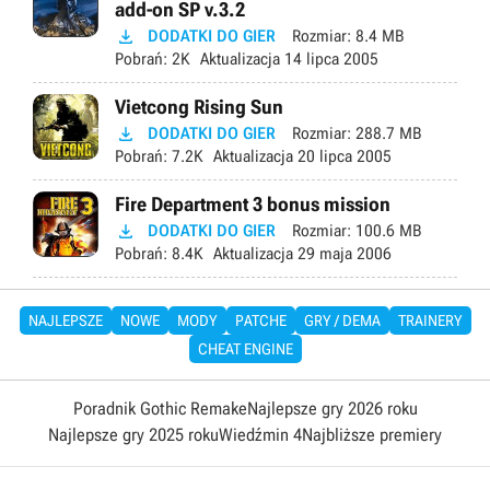
add-on SP v.3.2

DODATKI DO GIER
Rozmiar:
8.4 MB
Pobrań:
2K
Aktualizacja
14 lipca 2005
Vietcong Rising Sun

DODATKI DO GIER
Rozmiar:
288.7 MB
Pobrań:
7.2K
Aktualizacja
20 lipca 2005
Fire Department 3 bonus mission

DODATKI DO GIER
Rozmiar:
100.6 MB
Pobrań:
8.4K
Aktualizacja
29 maja 2006
NAJLEPSZE
NOWE
MODY
PATCHE
GRY / DEMA
TRAINERY
CHEAT ENGINE
Poradnik Gothic Remake
Najlepsze gry 2026 roku
Najlepsze gry 2025 roku
Wiedźmin 4
Najbliższe premiery