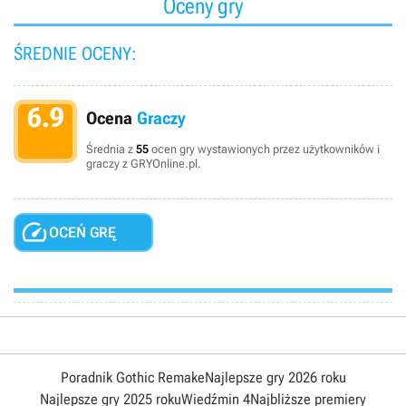
Oceny gry
ŚREDNIE OCENY:
6.9
Ocena
Graczy
Średnia z
55
ocen gry wystawionych przez użytkowników i
graczy z GRYOnline.pl.

OCEŃ GRĘ
Poradnik Gothic Remake
Najlepsze gry 2026 roku
Najlepsze gry 2025 roku
Wiedźmin 4
Najbliższe premiery