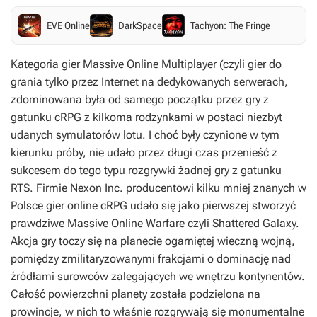
EVE Online
DarkSpace
Tachyon: The Fringe
Kategoria gier Massive Online Multiplayer (czyli gier do
grania tylko przez Internet na dedykowanych serwerach,
zdominowana była od samego początku przez gry z
gatunku cRPG z kilkoma rodzynkami w postaci niezbyt
udanych symulatorów lotu. I choć były czynione w tym
kierunku próby, nie udało przez długi czas przenieść z
sukcesem do tego typu rozgrywki żadnej gry z gatunku
RTS. Firmie Nexon Inc. producentowi kilku mniej znanych w
Polsce gier online cRPG udało się jako pierwszej stworzyć
prawdziwe Massive Online Warfare czyli Shattered Galaxy.
Akcja gry toczy się na planecie ogarniętej wieczną wojną,
pomiędzy zmilitaryzowanymi frakcjami o dominację nad
źródłami surowców zalegających we wnętrzu kontynentów.
Całość powierzchni planety została podzielona na
prowincje, w nich to właśnie rozgrywają się monumentalne