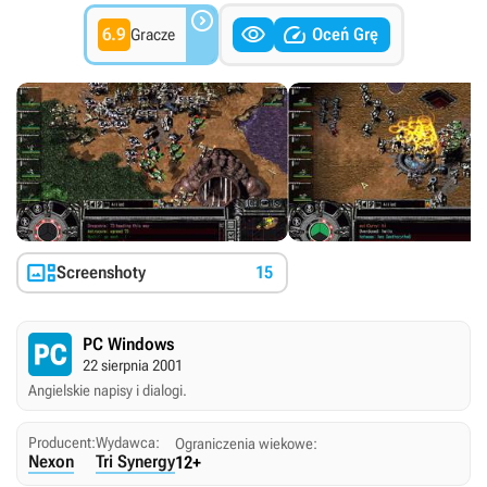



6.9
Oceń Grę
Gracze

Screenshoty
15
PC Windows
22 sierpnia 2001
Angielskie napisy i dialogi.
Producent:
Wydawca:
Ograniczenia wiekowe:
Nexon
Tri Synergy
12+