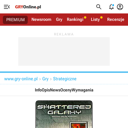




Newsroom
Gry
Rankingi
Listy
Recenzje
PREMIUM
www.gry-online.pl
Gry
Strategiczne


Info
Opis
News
Oceny
Wymagania