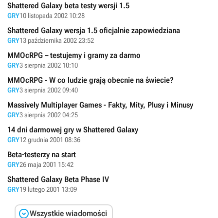
Shattered Galaxy beta testy wersji 1.5
GRY
10 listopada 2002 10:28
Shattered Galaxy wersja 1.5 oficjalnie zapowiedziana
GRY
13 października 2002 23:52
MMOcRPG – testujemy i gramy za darmo
GRY
3 sierpnia 2002 10:10
MMOcRPG - W co ludzie grają obecnie na świecie?
GRY
3 sierpnia 2002 09:40
Massively Multiplayer Games - Fakty, Mity, Plusy i Minusy
GRY
3 sierpnia 2002 04:25
14 dni darmowej gry w Shattered Galaxy
GRY
12 grudnia 2001 08:36
Beta-testerzy na start
GRY
26 maja 2001 15:42
Shattered Galaxy Beta Phase IV
GRY
19 lutego 2001 13:09

Wszystkie wiadomości