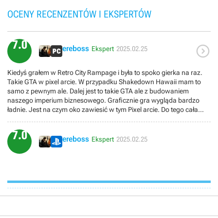
OCENY RECENZENTÓW I EKSPERTÓW
7.0

ereboss
Ekspert
2025.02.25
Kiedyś grałem w Retro City Rampage i była to spoko gierka na raz.
Takie GTA w pixel arcie. W przypadku Shakedown Hawaii mam to
samo z pewnym ale. Dalej jest to takie GTA ale z budowaniem
naszego imperium biznesowego. Graficznie gra wygląda bardzo
ładnie. Jest na czym oko zawiesić w tym Pixel arcie. Do tego cała
masa różnych filtrów graficznych. Jest dosyć sporo animacji jak na
taką grę oraz destrukcja otoczenia co mnie zdziwiło. Audio też daje
7.0
radę, fajna muzyczka gra nam w tle. Niestety w pierwszych 30
ereboss
Ekspert
2025.02.25
minutach widzimy już całą grę. Schemat rozgrywki polega na tym
aby jechać z kimś pogadać albo jechać kogoś/lub coś rozwalić i tyle.
Między czasie stawiamy budynki w mieście aby rozwijać nasze
imperium. Zaczyna to nudzić już po 2h, a grę ukończyłem w 8h.
Oczywiście cały świat gry to taka parodia naszych czasów i jest dużo
żartów odnoszących się do naszej rzeczywistości. W grze mamy
kilka pojazdów, kilka broni z czego największą frajdę daje miotacz
ognia. Można zmieniać wygląd naszych postaci bo gramy trójką