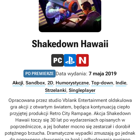
Shakedown Hawaii
Data wydania:
7 maja 2019
PO PREMIERZE
Akcji
,
Sandbox
,
2D
,
Humorystyczne
,
Top-down
,
Indie
,
Strzelanki
,
Singleplayer
Opracowana przez studio Vblank Entertainment oldskulowa
gra akcji z otwartym światem, będąca kontynuacją ciepło
przyjętej produkcji Retro City Rampage. Akcja Shakedown
Hawaii toczy się 30 lat po wydarzeniach opisanych w
poprzedniczce, a jej bohater mocno się zestarzał i dorobił
potężnego brzucha. Dramatyczne wypadki zmuszają go jednak
do ponownego chwycenia za broń i odbudowania swojego