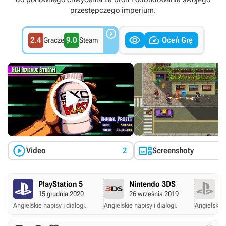
przestępczego imperium.



2.4
9.0
Oceń Grę
Gracze
Steam



Video
2
Screenshoty
PlayStation 5
Nintendo 3DS
P
15 grudnia 2020
26 września 2019
7
Angielskie napisy i dialogi.
Angielskie napisy i dialogi.
Angielskie 