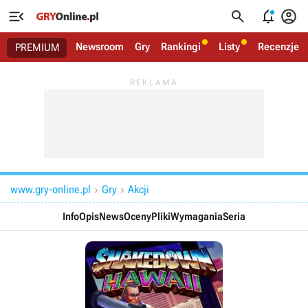




Newsroom
Gry
Rankingi
Listy
Recenzje
PREMIUM
www.gry-online.pl
Gry
Akcji


Info
Opis
News
Oceny
Pliki
Wymagania
Seria