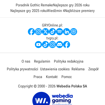
bohaterów. Są jeszcze wyzwania typu Rampage jak były w starych
Poradnik Gothic Remake
Najlepsze gry 2026 roku
GTA.Podsumowując audiowizualnie gra wygląda świetnie. Niestety
gameplay zaczyna nużyć po 2h. Nie polecam ale i nie odradzam.
Najlepsze gry 2025 roku
Wiedźmin 4
Najbliższe premiery
Jeżeli ktoś grał w Retro City Rampage to wie czego można się
spodziewać. Grałem na PS5 i gra nie posiada większych błędów. W
sumie miałem tylko jeden. Ikonka zapisu gry nie chciała zniknąć z
GRYOnline.pl:
ekranu i musiałem zresetować konsole aby błąd naprawić.
tvgry.pl:
O nas
Regulamin
Polityka redakcyjna
Polityka prywatności
Ustawienia cookies
Reklama
Zespół
Praca
Kontakt
Pomoc
Copyright © 2000 -
2026
Webedia Polska SA