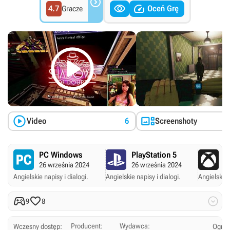



4.7
Oceń Grę
Gracze



Video
6
Screenshoty
PC Windows
PlayStation 5
X
26 września 2024
26 września 2024
2
Angielskie napisy i dialogi.
Angielskie napisy i dialogi.
Angielskie 



9
8
Producent:
Wydawca:
Wczesny dostęp:
Ogran