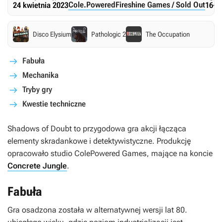
Cole.Powered
Fireshine Games / Sold Out
24 kwietnia 2023
16+
Disco Elysium
Pathologic 2
The Occupation
Fabuła
Mechanika
Tryby gry
Kwestie techniczne
Shadows of Doubt
to przygodowa gra akcji łącząca
elementy skradankowe i detektywistyczne. Produkcję
opracowało studio ColePowered Games, mające na koncie
Concrete Jungle
.
Fabuła
Gra osadzona została w alternatywnej wersji lat 80.