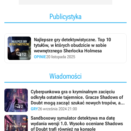
Publicystyka
Najlepsze gry detektywistyczne. Top 10
tytułów, w których obudzicie w sobie
wewnętrznego Sherlocka Holmesa

12
OPINIE
20 listopada 2025
Wiadomości
Cyberpunkowa gra o kryminalnym zacięciu
odkryła ostatnie tajemnice. Gracze Shadows of
Doubt mogą zacząć szukać nowych tropów, a

2
twórcy błędów
GRY
26 września 2024 21:00
Sandboxowy symulator detektywa ma datę
wydania wersji 1.0. Wysoko oceniane Shadows
of Doubt trafi również na konsole