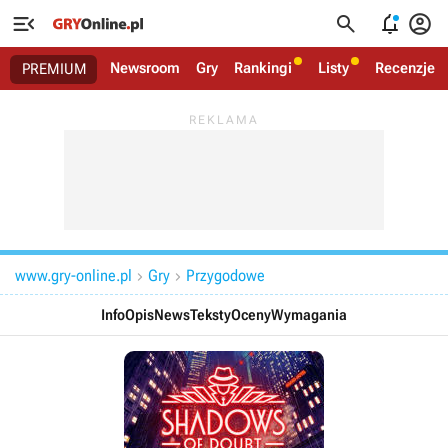




Newsroom
Gry
Rankingi
Listy
Recenzje
PREMIUM
www.gry-online.pl
Gry
Przygodowe


Info
Opis
News
Teksty
Oceny
Wymagania