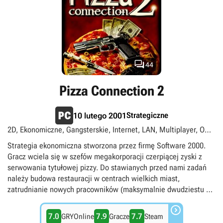
3 jest kampania fabularna, którą rozpoczynamy w Rzymie, by
stopniowo przejmować kolejne rynki. Oczywiście nie brakuje tu
również trybu swobodnego, w którym możemy bez ograniczeń
oddawać się rozwojowi swojego biznesu. Co ciekawe, jest to
pierwsza część serii wykonana w pełnym trójwymiarze.

44
Pizza Connection 2
Strategiczne
10 lutego 2001
2D, Ekonomiczne, Gangsterskie, Internet, LAN, Multiplayer, O
gotowaniu, Singleplayer, Widok izometryczny
Strategia ekonomiczna stworzona przez firmę Software 2000.
Gracz wciela się w szefów megakorporacji czerpiącej zyski z
serwowania tytułowej pizzy. Do stawianych przed nami zadań
należy budowa restauracji w centrach wielkich miast,
zatrudnianie nowych pracowników (maksymalnie dwudziestu na
jedną placówkę) i dbanie o ich wydajność, wynajmowanie firm

ochroniarskich, a także przeszkadzanie konkurencji. To ostatnie
7.0
7.9
7.7
GRYOnline
Gracze
Steam
wiąże się zarówno z zastraszaniem i sabotowaniem, jak i z