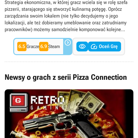
Strategia ekonomiczna, w której gracz wciela się w rolę szefa
pizzerii, starającego się stworzyć kulinarną potęgę. Oprócz
zarządzania swoim lokalem (nie tylko decydujemy o jego
lokalizacji, ale też dobieramy umeblowanie oraz zatrudniamy
pracowników) możemy samodzielnie komponować kolejne
przysmaki. W trakcie zabawy we znaki daje się konkurencja, z

którą radzimy sobie na rozmaite sposoby – na przykład


6.5
6.9
Oceń Grę
Gracze
Steam
korzystając z usług przestępczego światka.
Newsy o grach z serii Pizza Connection