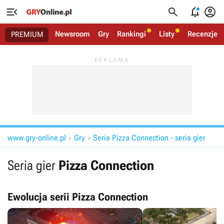




Newsroom
Gry
Rankingi
Listy
Recenzje
PREMIUM
www.gry-online.pl
Gry
Seria Pizza Connection - seria gier


Seria gier
Pizza Connection
Ewolucja serii Pizza Connection