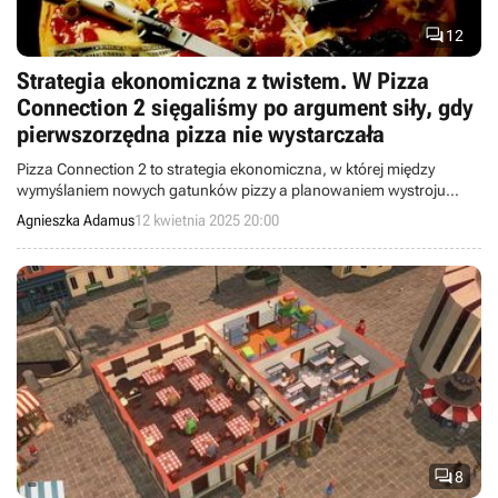

12
Strategia ekonomiczna z twistem. W Pizza
Connection 2 sięgaliśmy po argument siły, gdy
pierwszorzędna pizza nie wystarczała
Pizza Connection 2 to strategia ekonomiczna, w której między
wymyślaniem nowych gatunków pizzy a planowaniem wystroju
lokalu uciekaliśmy się do czystej gangsterki. Wszystko po to, aby
Agnieszka Adamus
12 kwietnia 2025 20:00
klient nie chodził głodny.

8