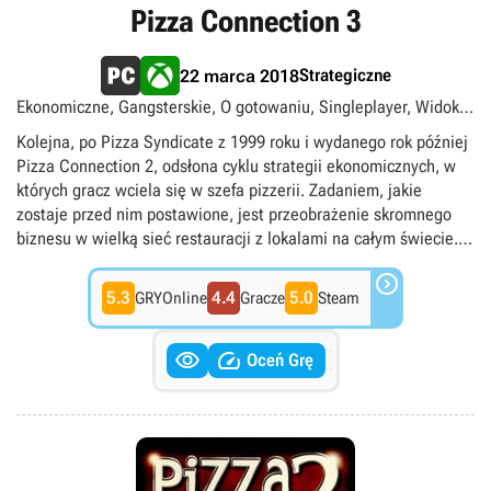
Pizza Connection 3
Strategiczne
22 marca 2018
Ekonomiczne, Gangsterskie, O gotowaniu, Singleplayer, Widok
izometryczny
Kolejna, po Pizza Syndicate z 1999 roku i wydanego rok później
Pizza Connection 2, odsłona cyklu strategii ekonomicznych, w
których gracz wciela się w szefa pizzerii. Zadaniem, jakie
zostaje przed nim postawione, jest przeobrażenie skromnego
biznesu w wielką sieć restauracji z lokalami na całym świecie.
Podobnie jak miało to miejsce poprzednio, jedną z największych

atrakcji oferowanych przez dzieło studia Gentlymad jest kreator
5.3
4.4
5.0
GRYOnline
Gracze
Steam
pizzy, pozwalający na komponowanie nowych wariantów
tytułowego dania z wykorzystaniem ponad 75 składników.


Oprócz tego, w trakcie zabawy musimy dbać o stronę biznesową
Oceń Grę
naszej działalności, co wiąże się z zarządzaniem
poszczególnymi placówkami i pracownikami, dekorowaniem
lokali oraz przeprowadzaniem analiz rynkowych. Od czasu do
czasu musimy także zmagać się z konkurencją, nierzadko
posuwając się do nieczystych zagrań. Filarem Pizza Connection