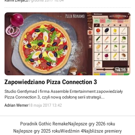
Kamil Zwijacz
6 grudnia 2017 10:04

16
Zapowiedziano Pizza Connection 3
Studio Gentlymad i firma Assemble Entertainment zapowiedziały
Pizza Connection 3, czyli nową odsłonę serii strategii
ekonomicznych traktujących o zarządzaniu pizzeriami.
Adrian Werner
18 maja 2017 13:42
Poradnik Gothic Remake
Najlepsze gry 2026 roku
Najlepsze gry 2025 roku
Wiedźmin 4
Najbliższe premiery