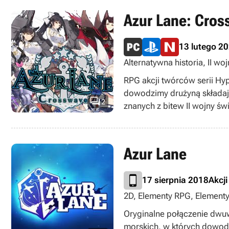
Azur Lane: Cro
13 lutego 2
Alternatywna historia, II wo
TPP, TPS
RPG akcji twórców serii Hyp
dowodzimy drużyną składaj

2
znanych z bitew II wojny św
Azur Lane
17 sierpnia 2018
Akcji
2D, Elementy RPG, Elementy s
za darmo
Oryginalne połączenie dwu
morskich, w których dowodz