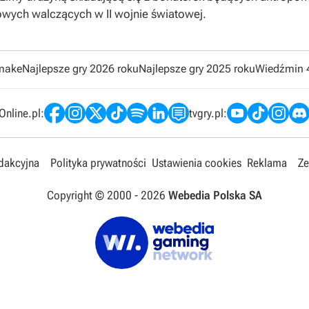
owych walczących w II wojnie światowej.
emake
Najlepsze gry 2026 roku
Najlepsze gry 2025 roku
Wiedźmin 
nline.pl:
tvgry.pl:
edakcyjna
Polityka prywatności
Ustawienia cookies
Reklama
Ze
Copyright © 2000 -
2026
Webedia Polska SA