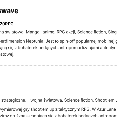
sswave
020
RPG
jna światowa, Manga i anime, RPG akcji, Science fiction, Single
erdimension Neptunia. Jest to spin-off popularnej mobilnej g
ącą się z bohaterek będących antropomorfizacjami autent
iatowej.
trategiczne, II wojna światowa, Science fiction, Shoot 'em up
wymiarowej gry shoot'em up z taktycznym RPG. W Azur Lane
imy drużyną składającą się z bohaterek będących antropom