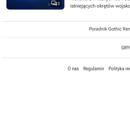

3
istniejących okrętów wojsk
Poradnik Gothic R
GRYO
O nas
Regulamin
Polityka r