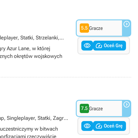

5.5
Gracze
player, Statki, Strzelanki,


Oceń Grę
ry Azur Lane, w której
ycznych okrętów wojskowych

7.5
Gracze
, Singleplayer, Statki, Zagraj


Oceń Grę
 uczestniczymy w bitwach
orfizacjami rzeczywiście