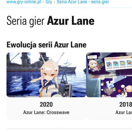
www.gry-online.pl
Gry
Seria Azur Lane - seria gier


Seria gier
Azur Lane
Ewolucja serii Azur Lane
2020
201
Azur Lane: Crosswave
Azur La