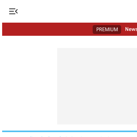

New
PREMIUM