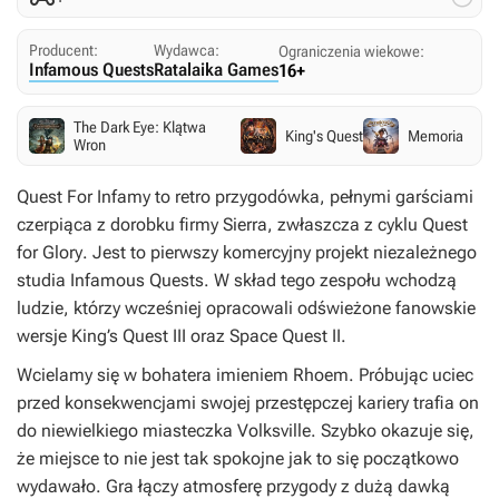
Producent:
Wydawca:
Ograniczenia wiekowe:
Infamous Quests
Ratalaika Games
16+
The Dark Eye: Klątwa
King's Quest
Memoria
Wron
Quest For Infamy
to retro przygodówka, pełnymi garściami
czerpiąca z dorobku firmy Sierra, zwłaszcza z cyklu
Quest
for Glory
. Jest to pierwszy komercyjny projekt niezależnego
studia Infamous Quests. W skład tego zespołu wchodzą
ludzie, którzy wcześniej opracowali odświeżone fanowskie
wersje
King’s Quest III
oraz
Space Quest II
.
Wcielamy się w bohatera imieniem Rhoem. Próbując uciec
przed konsekwencjami swojej przestępczej kariery trafia on
do niewielkiego miasteczka Volksville. Szybko okazuje się,
że miejsce to nie jest tak spokojne jak to się początkowo
wydawało. Gra łączy atmosferę przygody z dużą dawką