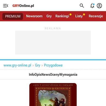




Newsroom
Gry
Rankingi
Listy
Recenzje
PREMIUM
www.gry-online.pl
Gry
Przygodowe


Info
Opis
News
Oceny
Wymagania