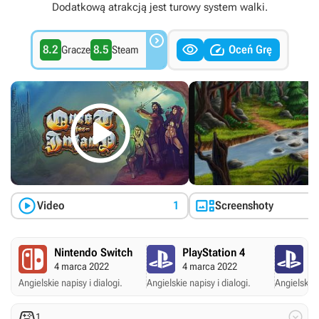
Dodatkową atrakcją jest turowy system walki.



8.2
8.5
Oceń Grę
Gracze
Steam



Video
1
Screenshoty
Nintendo Switch
PlayStation 4
P
4 marca 2022
4 marca 2022
4
Angielskie napisy i dialogi.
Angielskie napisy i dialogi.
Angielskie 


1