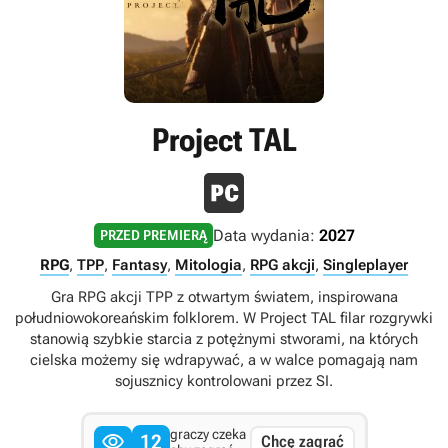
Project TAL
Data wydania:
2027
PRZED PREMIERĄ
RPG
,
TPP
,
Fantasy
,
Mitologia
,
RPG akcji
,
Singleplayer
Gra RPG akcji TPP z otwartym światem, inspirowana
południowokoreańskim folklorem. W Project TAL filar rozgrywki
stanowią szybkie starcia z potężnymi stworami, na których
cielska możemy się wdrapywać, a w walce pomagają nam
sojusznicy kontrolowani przez SI.
graczy czeka

12
Chcę zagrać