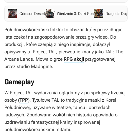
Crimson Desert
Wiedźmin 3: Dziki Gon
Dragon's Dogm
Południowokoreański folklor to obszar, który przez długie
lata czekał na zagospodarowanie przez gry wideo. Do
produkcji, które czerpią z niego inspiracje, dołączył
opisywany tu
Project TAL
, pierwotnie znany jako
TAL: The
Arcane Lands
. Mowa o grze
RPG akcji
przygotowanej
przez studio Madngine.
Gameplay
W
Project TAL
wydarzenia oglądamy z perspektywy trzeciej
osoby (
TPP
). Tytułowe TAL to tradycyjne maski z Korei
Południowej, używane w teatrze, tańcu i obrzędach
ludowych. Zbudowana wokół nich historia opowiada o
uzdrawianiu fantastycznej krainy inspirowanej
południowokoreańskimi mitami.