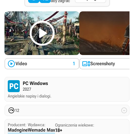
aby zagrać



Video
1
Screenshoty
PC Windows
2027
Angielskie napisy i dialogi.


12
Producent:
Wydawca:
Ograniczenia wiekowe:
Madngine
Wemade Max
18+