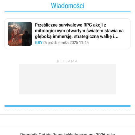
Wiadomości
Prześliczne survivalowe RPG akcji z
mitologicznym otwartym światem stawia na
głęboką immersję, strategiczną walkę i
bogatą fabułę
GRY
25 października 2025 11:45
Poradnik Gothic Remake
Najlepsze gry 2026 roku