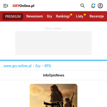




Newsroom
Gry
Rankingi
Listy
Recenzje
PREMIUM
www.gry-online.pl
Gry
RPG


Info
Opis
News