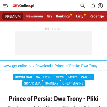




Newsroom
Gry
Rankingi
Listy
Recenzje
PREMIUM
www.gry-online.pl
Download
Prince of Persia: Dwa Trony


DOWNLOAD
NAJLEPSZE
NOWE
MODY
PATCHE
GRY / DEMA
TRAINERY
CHEAT ENGINE
Prince of Persia: Dwa Trony - Pliki