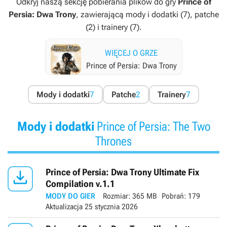
Odkryj naszą sekcję pobierania plików do gry
Prince of
Persia: Dwa Trony
, zawierającą mody i dodatki (7), patche
(2) i trainery (7).
WIĘCEJ O GRZE
Prince of Persia: Dwa Trony
Mody i dodatki
7
Patche
2
Trainery
7
Mody i dodatki
Prince of Persia: The Two
Thrones

Prince of Persia: Dwa Trony Ultimate Fix
Compilation v.1.1
MODY DO GIER
Rozmiar:
365 MB
Pobrań:
179
Aktualizacja
25 stycznia 2026