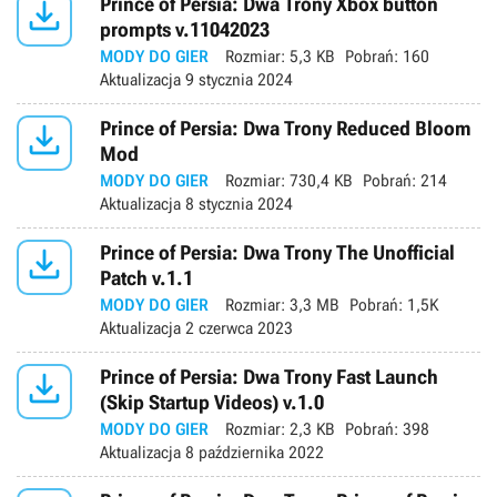

Prince of Persia: Dwa Trony Xbox button
prompts v.11042023
MODY DO GIER
Rozmiar:
5,3 KB
Pobrań:
160
Aktualizacja
9 stycznia 2024

Prince of Persia: Dwa Trony Reduced Bloom
Mod
MODY DO GIER
Rozmiar:
730,4 KB
Pobrań:
214
Aktualizacja
8 stycznia 2024

Prince of Persia: Dwa Trony The Unofficial
Patch v.1.1
MODY DO GIER
Rozmiar:
3,3 MB
Pobrań:
1,5K
Aktualizacja
2 czerwca 2023

Prince of Persia: Dwa Trony Fast Launch
(Skip Startup Videos) v.1.0
MODY DO GIER
Rozmiar:
2,3 KB
Pobrań:
398
Aktualizacja
8 października 2022