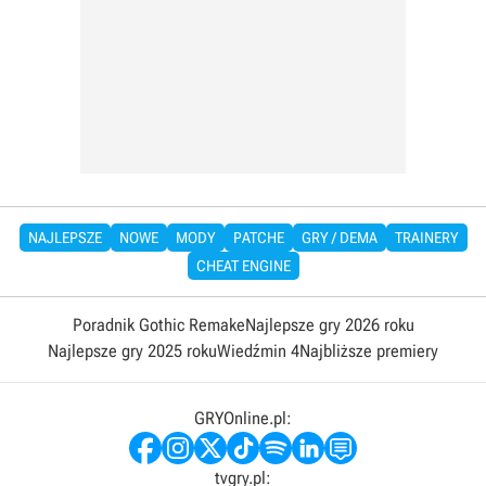
NAJLEPSZE
NOWE
MODY
PATCHE
GRY / DEMA
TRAINERY
CHEAT ENGINE
Poradnik Gothic Remake
Najlepsze gry 2026 roku
Najlepsze gry 2025 roku
Wiedźmin 4
Najbliższe premiery
GRYOnline.pl:
tvgry.pl: