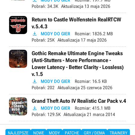

Pobrań:
34.3K
Aktualizacja
13 maja 2026
Return to Castle Wolfenstein RealRTCW
v.5.4.3

MODY DO GIER
Rozmiar:
1826.2 MB
Pobrań:
25K
Aktualizacja
17 maja 2026
Gothic Remake Ultimate Engine Tweaks
(Anti-Stutters - More Performance -
Lower Latency - Better Clarity - Lossless)
v.1.5

MODY DO GIER
Rozmiar:
16.5 KB
Pobrań:
202
Aktualizacja
25 czerwca 2026
Grand Theft Auto IV Realistic Car Pack v.4

MODY DO GIER
Rozmiar:
415.1 MB
Pobrań:
129.5K
Aktualizacja
21 marca 2014
NAJLEPSZE
NOWE
MODY
PATCHE
GRY / DEMA
TRAINERY