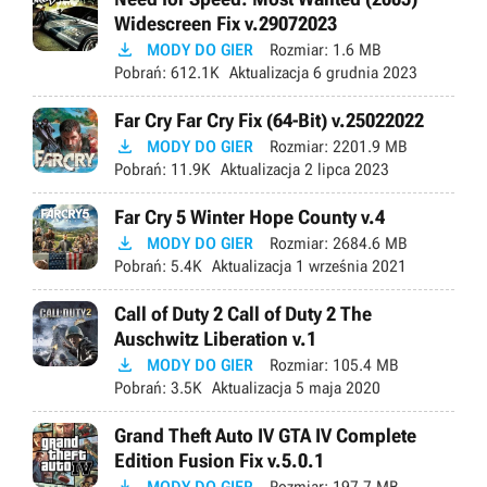
Widescreen Fix v.29072023

MODY DO GIER
Rozmiar:
1.6 MB
Pobrań:
612.1K
Aktualizacja
6 grudnia 2023
Far Cry Far Cry Fix (64-Bit) v.25022022

MODY DO GIER
Rozmiar:
2201.9 MB
Pobrań:
11.9K
Aktualizacja
2 lipca 2023
Far Cry 5 Winter Hope County v.4

MODY DO GIER
Rozmiar:
2684.6 MB
Pobrań:
5.4K
Aktualizacja
1 września 2021
Call of Duty 2 Call of Duty 2 The
Auschwitz Liberation v.1

MODY DO GIER
Rozmiar:
105.4 MB
Pobrań:
3.5K
Aktualizacja
5 maja 2020
Grand Theft Auto IV GTA IV Complete
Edition Fusion Fix v.5.0.1
MODY DO GIER
Rozmiar:
197.7 MB