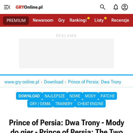




Newsroom
Gry
Rankingi
Listy
Recenzje
PREMIUM
www.gry-online.pl
Download
Prince of Persia: Dwa Trony


DOWNLOAD
NAJLEPSZE
NOWE
MODY
PATCHE
GRY / DEMA
TRAINERY
CHEAT ENGINE
Prince of Persia: Dwa Trony - Mody
do gier - Prince of Persia: The Two