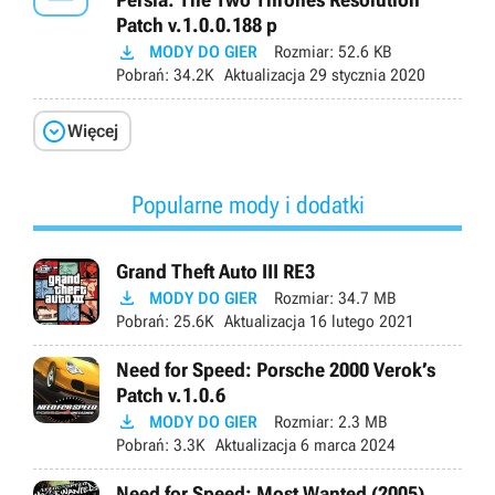
Patch v.1.0.0.188 p

MODY DO GIER
Rozmiar:
52.6 KB
Pobrań:
34.2K
Aktualizacja
29 stycznia 2020

Więcej
Popularne mody i dodatki
Grand Theft Auto III RE3

MODY DO GIER
Rozmiar:
34.7 MB
Pobrań:
25.6K
Aktualizacja
16 lutego 2021
Need for Speed: Porsche 2000 Verok’s
Patch v.1.0.6

MODY DO GIER
Rozmiar:
2.3 MB
Pobrań:
3.3K
Aktualizacja
6 marca 2024
Need for Speed: Most Wanted (2005)