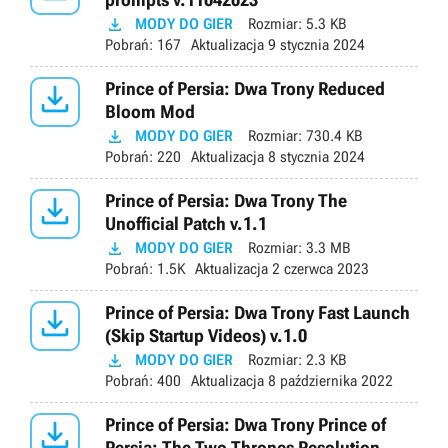

MODY DO GIER
Rozmiar:
5.3 KB
Pobrań:
167
Aktualizacja
9 stycznia 2024

Prince of Persia: Dwa Trony Reduced
Bloom Mod

MODY DO GIER
Rozmiar:
730.4 KB
Pobrań:
220
Aktualizacja
8 stycznia 2024

Prince of Persia: Dwa Trony The
Unofficial Patch v.1.1

MODY DO GIER
Rozmiar:
3.3 MB
Pobrań:
1.5K
Aktualizacja
2 czerwca 2023

Prince of Persia: Dwa Trony Fast Launch
(Skip Startup Videos) v.1.0

MODY DO GIER
Rozmiar:
2.3 KB
Pobrań:
400
Aktualizacja
8 października 2022

Prince of Persia: Dwa Trony Prince of
Persia: The Two Thrones Resolution