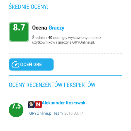
ŚREDNIE OCENY:
8.7
Ocena
Graczy
Średnia z
40
ocen gry wystawionych przez
użytkowników i graczy z GRYOnline.pl.

OCEŃ GRĘ
OCENY RECENZENTÓW I EKSPERTÓW
Aleksander Kozłowski
7.5
GRYOnline.pl Team
2016.03.17