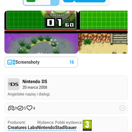

Screenshoty
16
Nintendo DS
20 marca 2008
Angielskie napisy i dialogi.




9
5
4
Producent:
Wydawca:
Polski wydawca:
Creatures Labs
Nintendo
Stadlbauer