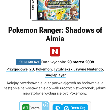
Pokemon Ranger: Shadows of
Almia
Data wydania:
20 marca 2008
PO PREMIERZE
Przygodowe
,
2D
,
Pokemon
,
Tytuły ekskluzywne Nintendo
,
Singleplayer
Kolejny przedstawiciel gier pozwalających na hodowanie, a
następnie na wystawianie do walk uroczych stworzonek, jakimi
niewątpliwie wydają się być Pokemony.



8.7
Oceń Grę
Gracze