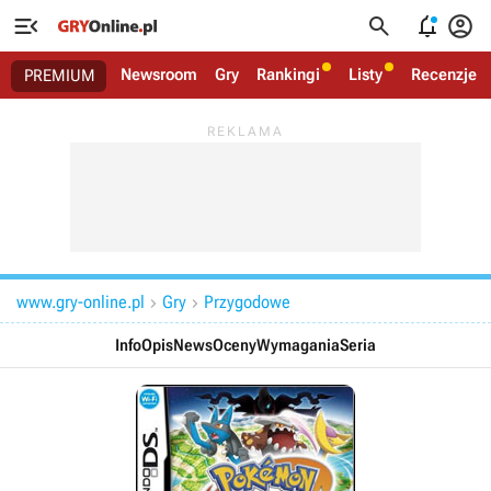




Newsroom
Gry
Rankingi
Listy
Recenzje
PREMIUM
www.gry-online.pl
Gry
Przygodowe


Info
Opis
News
Oceny
Wymagania
Seria