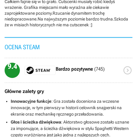
Całkiem fajnie się w to grało. Cutscenki musiały robić kiedyś
wrażenie. Grafika miejscami mało wyraźna ale ciekawie
zaprojektowane poziomy.Rzucanie dynamitem trochę
niedopracowane.Na najwyższym poziomie bardzo trudna.Szkoda
że w misiach historycznych nie ma cutscenek :]
OCENA STEAM
9.4

Bardzo pozytywne
(745)
Główne zalety gry
Innowacyjne funkcje
: Gra została doceniona za wczesne
innowacje, w tym pierwszy w historii celownik snajperski na
ekranie oraz mechanikę ręcznego przeładowania.
Głos i ścieżka dźwiękowa
: Aktorstwo głosowe zostało uznane
za imponujące, a ścieżka dźwiękowa w stylu Spaghetti Western
często wyróżniana jest jako jedna z najlepszych cech.