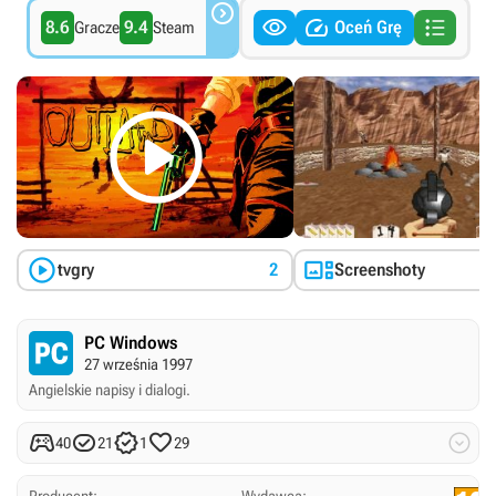




8.6
9.4
Oceń Grę
Gracze
Steam



tvgry
2
Screenshoty
PC Windows
27 września 1997
Angielskie napisy i dialogi.





40
21
1
29