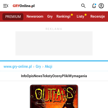




Newsroom
Gry
Rankingi
Listy
Recenzje
PREMIUM
www.gry-online.pl
Gry
Akcji


Info
Opis
News
Teksty
Oceny
Pliki
Wymagania