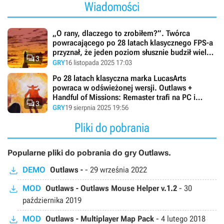
Wiadomości
„O rany, dlaczego to zrobiłem?”. Twórca
powracającego po 28 latach klasycznego FPS-a
przyznał, że jeden poziom słusznie budził wielkie

3
kontrowersje
GRY
16 listopada 2025 17:03
Po 28 latach klasyczna marka LucasArts
powraca w odświeżonej wersji. Outlaws +
Handful of Missions: Remaster trafi na PC i

3
konsole
GRY
19 sierpnia 2025 19:56
Pliki do pobrania
Popularne pliki do pobrania do gry Outlaws.
DEMO
Outlaws -
-
29 września 2022
MOD
Outlaws - Outlaws Mouse Helper v.1.2
-
30
października 2019
MOD
Outlaws - Multiplayer Map Pack
-
4 lutego 2018