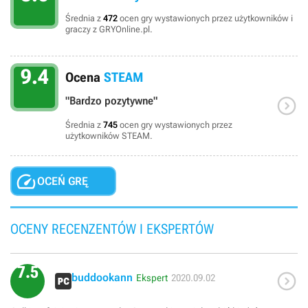
Średnia z
472
ocen gry wystawionych przez użytkowników i
graczy z GRYOnline.pl.
9.4
Ocena
STEAM

"Bardzo pozytywne"
Średnia z
745
ocen gry wystawionych przez
użytkowników STEAM.

OCEŃ GRĘ
OCENY RECENZENTÓW I EKSPERTÓW
7.5

buddookann
Ekspert
2020.09.02