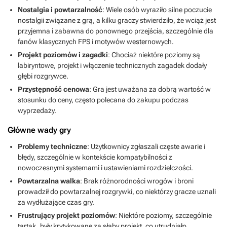
Nostalgia i powtarzalność
: Wiele osób wyraziło silne poczucie
nostalgii związane z grą, a kilku graczy stwierdziło, że wciąż jest
przyjemna i zabawna do ponownego przejścia, szczególnie dla
fanów klasycznych FPS i motywów westernowych.
Projekt poziomów i zagadki
: Chociaż niektóre poziomy są
labiryntowe, projekt i włączenie technicznych zagadek dodały
głębi rozgrywce.
Przystępność cenowa
: Gra jest uważana za dobrą wartość w
stosunku do ceny, często polecana do zakupu podczas
wyprzedaży.
Główne wady gry
Problemy techniczne
: Użytkownicy zgłaszali częste awarie i
błędy, szczególnie w kontekście kompatybilności z
nowoczesnymi systemami i ustawieniami rozdzielczości.
Powtarzalna walka
: Brak różnorodności wrogów i broni
prowadził do powtarzalnej rozgrywki, co niektórzy gracze uznali
za wydłużające czas gry.
Frustrujący projekt poziomów
: Niektóre poziomy, szczególnie
tartak, były krytykowane za słaby projekt, co utrudniało