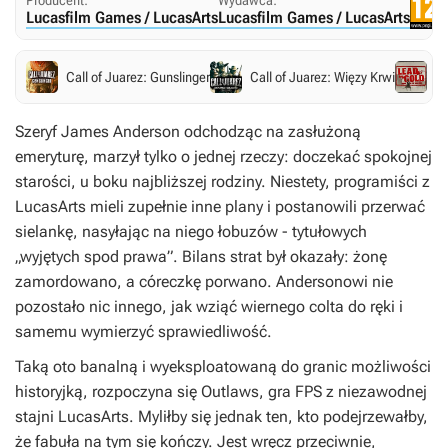
Producent:
Wydawca:
Lucasfilm Games / LucasArts
Lucasfilm Games / LucasArts
Le
Call of Juarez: Gunslinger
Call of Juarez: Więzy Krwi
th
Szeryf James Anderson odchodząc na zasłużoną
emeryturę, marzył tylko o jednej rzeczy: doczekać spokojnej
starości, u boku najbliższej rodziny. Niestety, programiści z
LucasArts mieli zupełnie inne plany i postanowili przerwać
sielankę, nasyłając na niego łobuzów - tytułowych
„wyjętych spod prawa”. Bilans strat był okazały: żonę
zamordowano, a córeczkę porwano. Andersonowi nie
pozostało nic innego, jak wziąć wiernego colta do ręki i
samemu wymierzyć sprawiedliwość.
Taką oto banalną i wyeksploatowaną do granic możliwości
historyjką, rozpoczyna się Outlaws, gra FPS z niezawodnej
stajni LucasArts. Myliłby się jednak ten, kto podejrzewałby,
że fabuła na tym się kończy. Jest wręcz przeciwnie,