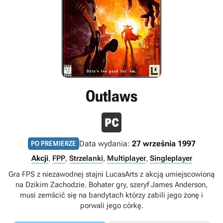
Outlaws
Data wydania:
27 września 1997
PO PREMIERZE
Akcji
,
FPP
,
Strzelanki
,
Multiplayer
,
Singleplayer
Gra FPS z niezawodnej stajni LucasArts z akcją umiejscowioną
na Dzikim Zachodzie. Bohater gry, szeryf James Anderson,
musi zemścić się na bandytach którzy zabili jego żonę i
porwali jego córkę.