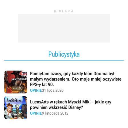
Publicystyka
Pamiętam czasy, gdy każdy klon Dooma był
małym wydarzeniem. Oto moje mniej oczywiste
FPS-y lat 90.

30
OPINIE
31 lipca 2026
LucasArts w rękach Myszki Miki – jakie gry
powinien wskrzesić Disney?

OPINIE
9 listopada 2012
39