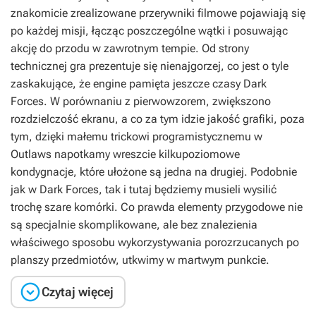
znakomicie zrealizowane przerywniki filmowe pojawiają się
po każdej misji, łącząc poszczególne wątki i posuwając
akcję do przodu w zawrotnym tempie. Od strony
technicznej gra prezentuje się nienajgorzej, co jest o tyle
zaskakujące, że engine pamięta jeszcze czasy Dark
Forces. W porównaniu z pierwowzorem, zwiększono
rozdzielczość ekranu, a co za tym idzie jakość grafiki, poza
tym, dzięki małemu trickowi programistycznemu w
Outlaws napotkamy wreszcie kilkupoziomowe
kondygnacje, które ułożone są jedna na drugiej. Podobnie
jak w Dark Forces, tak i tutaj będziemy musieli wysilić
trochę szare komórki. Co prawda elementy przygodowe nie
są specjalnie skomplikowane, ale bez znalezienia
właściwego sposobu wykorzystywania porozrzucanych po
planszy przedmiotów, utkwimy w martwym punkcie.

Czytaj więcej