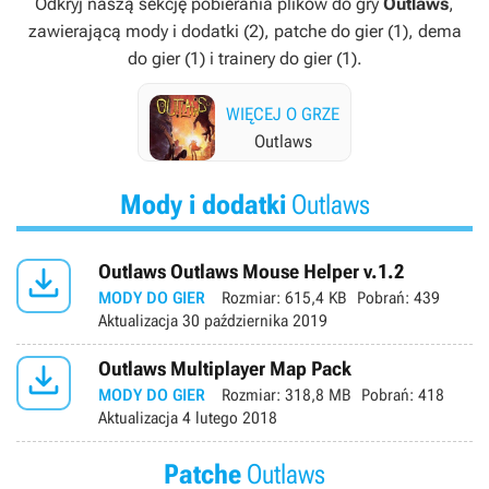
Odkryj naszą sekcję pobierania plików do gry
Outlaws
,
zawierającą mody i dodatki (2), patche do gier (1), dema
do gier (1) i trainery do gier (1).
WIĘCEJ O GRZE
Outlaws
Mody i dodatki
Outlaws

Outlaws Outlaws Mouse Helper v.1.2
MODY DO GIER
Rozmiar:
615,4 KB
Pobrań:
439
Aktualizacja
30 października 2019

Outlaws Multiplayer Map Pack
MODY DO GIER
Rozmiar:
318,8 MB
Pobrań:
418
Aktualizacja
4 lutego 2018
Patche
Outlaws