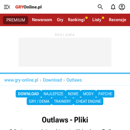




Newsroom
Gry
Rankingi
Listy
Recenzje
PREMIUM
www.gry-online.pl
Download
Outlaws


DOWNLOAD
NAJLEPSZE
NOWE
MODY
PATCHE
GRY / DEMA
TRAINERY
CHEAT ENGINE
Outlaws - Pliki