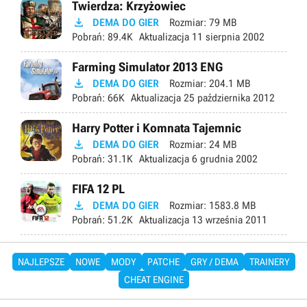
Twierdza: Krzyżowiec

DEMA DO GIER
Rozmiar:
79 MB
Pobrań:
89.4K
Aktualizacja
11 sierpnia 2002
Farming Simulator 2013 ENG

DEMA DO GIER
Rozmiar:
204.1 MB
Pobrań:
66K
Aktualizacja
25 października 2012
Harry Potter i Komnata Tajemnic

DEMA DO GIER
Rozmiar:
24 MB
Pobrań:
31.1K
Aktualizacja
6 grudnia 2002
FIFA 12 PL

DEMA DO GIER
Rozmiar:
1583.8 MB
Pobrań:
51.2K
Aktualizacja
13 września 2011
NAJLEPSZE
NOWE
MODY
PATCHE
GRY / DEMA
TRAINERY
CHEAT ENGINE