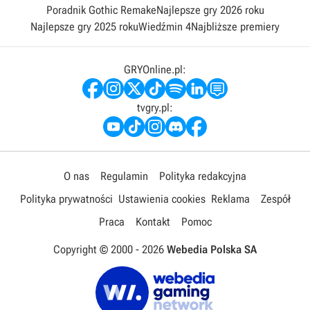
Poradnik Gothic Remake
Najlepsze gry 2026 roku
Najlepsze gry 2025 roku
Wiedźmin 4
Najbliższe premiery
GRYOnline.pl:
tvgry.pl:
O nas
Regulamin
Polityka redakcyjna
Polityka prywatności
Ustawienia cookies
Reklama
Zespół
Praca
Kontakt
Pomoc
Copyright © 2000 -
2026
Webedia Polska SA