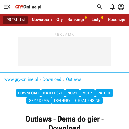




Newsroom
Gry
Rankingi
Listy
Recenzje
PREMIUM
www.gry-online.pl
Download
Outlaws


DOWNLOAD
NAJLEPSZE
NOWE
MODY
PATCHE
GRY / DEMA
TRAINERY
CHEAT ENGINE
Outlaws - Dema do gier -
Download