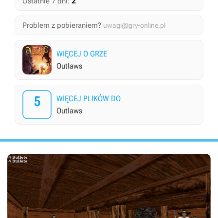
2
Ostatnie 7 dni:
Problem z pobieraniem?
uwagi@gry-online.pl
WIĘCEJ O GRZE
Outlaws
5
WIĘCEJ PLIKÓW DO
Outlaws