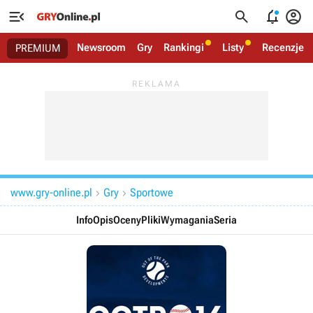




Newsroom
Gry
Rankingi
Listy
Recenzje
PREMIUM
www.gry-online.pl
Gry
Sportowe


Info
Opis
Oceny
Pliki
Wymagania
Seria