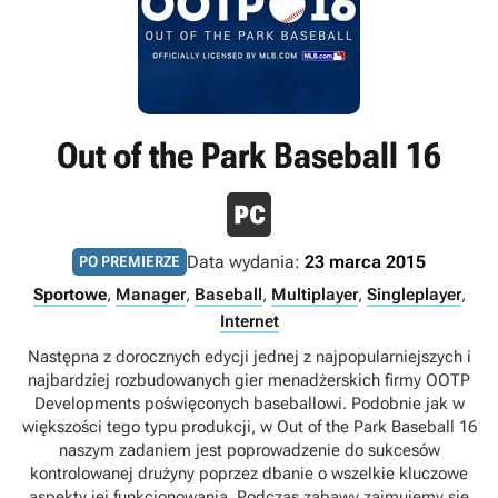
Out of the Park Baseball 16
Data wydania:
23 marca 2015
PO PREMIERZE
Sportowe
,
Manager
,
Baseball
,
Multiplayer
,
Singleplayer
,
Internet
Następna z dorocznych edycji jednej z najpopularniejszych i
najbardziej rozbudowanych gier menadżerskich firmy OOTP
Developments poświęconych baseballowi. Podobnie jak w
większości tego typu produkcji, w Out of the Park Baseball 16
naszym zadaniem jest poprowadzenie do sukcesów
kontrolowanej drużyny poprzez dbanie o wszelkie kluczowe
aspekty jej funkcjonowania. Podczas zabawy zajmujemy się