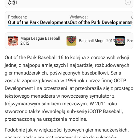


1
Producent:
Wydawca:
Ogr
Out of the Park Developments
Out of the Park Developments
bra
Major League Baseball
Baseball Mogul 2013
Baseb
2K12
Out of the Park Baseball 16
to kolejna z corocznych edycji
jednej z najpopularniejszych i najbardziej rozbudowanych
gier menadżerskich, poświęconych baseballowi. Seria
została zapoczątkowana w 1999 roku przez firmę OOTP
Development i na przestrzeni lat przeobraziła się z prostego
tekstowego menadżera w nowoczesny symulator z
trójwymiarowym silnikiem meczowym. W 2011 roku
stworzono także równoległą sub-serię
iOOTP Baseball,
przeznaczoną na urządzenia mobilne.
Podobnie jak w większości typowych gier menadżerskich,
naszym zadaniem jest poprowadzenie do sukcesów