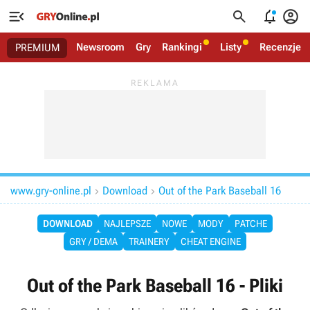




Newsroom
Gry
Rankingi
Listy
Recenzje
PREMIUM
www.gry-online.pl
Download
Out of the Park Baseball 16


DOWNLOAD
NAJLEPSZE
NOWE
MODY
PATCHE
GRY / DEMA
TRAINERY
CHEAT ENGINE
Out of the Park Baseball 16 - Pliki