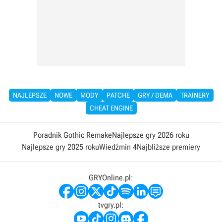
NAJLEPSZE
NOWE
MODY
PATCHE
GRY / DEMA
TRAINERY
CHEAT ENGINE
Poradnik Gothic Remake
Najlepsze gry 2026 roku
Najlepsze gry 2025 roku
Wiedźmin 4
Najbliższe premiery
GRYOnline.pl:
tvgry.pl: