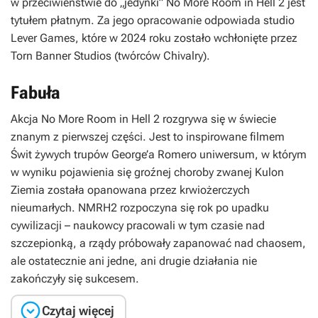
w przeciwieństwie do „jedynki”
No More Room in Hell 2
jest
tytułem płatnym. Za jego opracowanie odpowiada studio
Lever Games, które w 2024 roku zostało wchłonięte przez
Torn Banner Studios (twórców
Chivalry
).
Fabuła
Akcja
No More Room in Hell 2
rozgrywa się w świecie
znanym z pierwszej części. Jest to inspirowane filmem
Świt żywych trupów
George’a Romero uniwersum, w którym
w wyniku pojawienia się groźnej choroby zwanej Kulon
Ziemia została opanowana przez krwiożerczych
nieumarłych. NMRH2 rozpoczyna się rok po upadku
cywilizacji – naukowcy pracowali w tym czasie nad
szczepionką, a rządy próbowały zapanować nad chaosem,
ale ostatecznie ani jedne, ani drugie działania nie
zakończyły się sukcesem.

Czytaj więcej