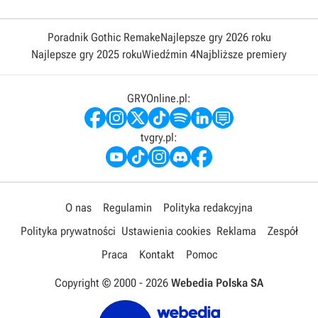
Poradnik Gothic Remake
Najlepsze gry 2026 roku
Najlepsze gry 2025 roku
Wiedźmin 4
Najbliższe premiery
GRYOnline.pl:
tvgry.pl:
O nas
Regulamin
Polityka redakcyjna
Polityka prywatności
Ustawienia cookies
Reklama
Zespół
Praca
Kontakt
Pomoc
Copyright © 2000 -
2026
Webedia Polska SA