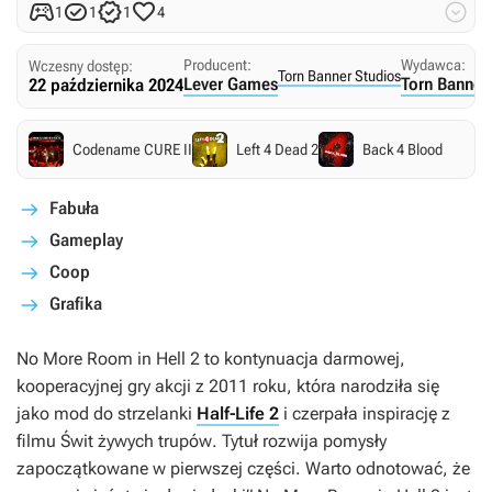





1
1
1
4
Producent:
Wydawca:
Wczesny dostęp:
Torn Banner Studios
Lever Games
Torn Banner
22 października 2024
Codename CURE II
Left 4 Dead 2
Back 4 Blood
Fabuła
Gameplay
Coop
Grafika
No More Room in Hell
2 to kontynuacja darmowej,
kooperacyjnej gry akcji z 2011 roku, która narodziła się
jako mod do strzelanki
Half-Life 2
i czerpała inspirację z
filmu
Świt żywych trupów
. Tytuł rozwija pomysły
zapoczątkowane w pierwszej części. Warto odnotować, że