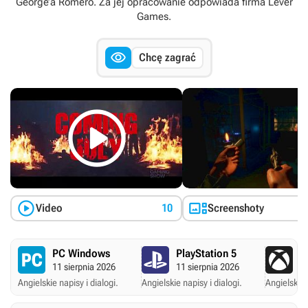
George’a Romero. Za jej opracowanie odpowiada firma Lever
Games.

Chcę zagrać



Video
10
Screenshoty
PC Windows
PlayStation 5
X
11 sierpnia 2026
11 sierpnia 2026
11
Angielskie napisy i dialogi.
Angielskie napisy i dialogi.
Angielskie 