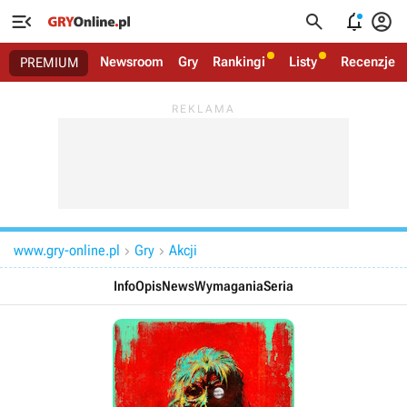




Newsroom
Gry
Rankingi
Listy
Recenzje
PREMIUM
www.gry-online.pl
Gry
Akcji


Info
Opis
News
Wymagania
Seria