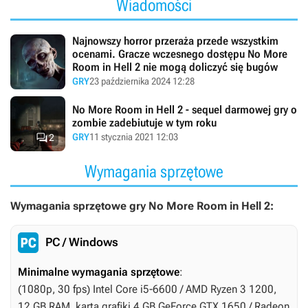
Wiadomości
Najnowszy horror przeraża przede wszystkim
ocenami. Gracze wczesnego dostępu No More
Room in Hell 2 nie mogą doliczyć się bugów
GRY
23 października 2024 12:28
No More Room in Hell 2 - sequel darmowej gry o
zombie zadebiutuje w tym roku

GRY
11 stycznia 2021 12:03
2
Wymagania sprzętowe
Wymagania sprzętowe gry No More Room in Hell 2:
PC / Windows
Minimalne wymagania sprzętowe
:
(1080p, 30 fps) Intel Core i5-6600 / AMD Ryzen 3 1200,
12 GB RAM, karta grafiki 4 GB GeForce GTX 1650 / Radeon