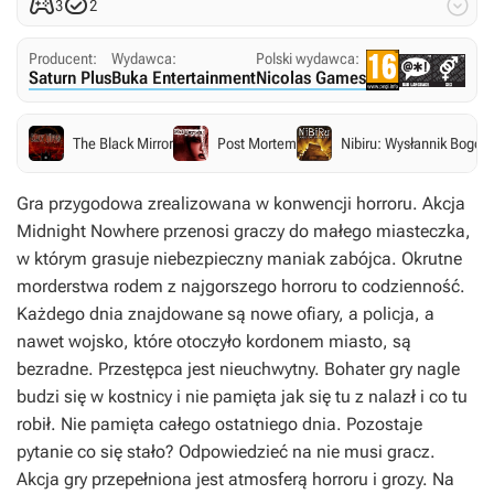



3
2
Producent:
Wydawca:
Polski wydawca:
Saturn Plus
Buka Entertainment
Nicolas Games
The Black Mirror
Post Mortem
Nibiru: Wysłannik Bogów
Gra przygodowa zrealizowana w konwencji horroru. Akcja
Midnight Nowhere przenosi graczy do małego miasteczka,
w którym grasuje niebezpieczny maniak zabójca. Okrutne
morderstwa rodem z najgorszego horroru to codzienność.
Każdego dnia znajdowane są nowe ofiary, a policja, a
nawet wojsko, które otoczyło kordonem miasto, są
bezradne. Przestępca jest nieuchwytny. Bohater gry nagle
budzi się w kostnicy i nie pamięta jak się tu z nalazł i co tu
robił. Nie pamięta całego ostatniego dnia. Pozostaje
pytanie co się stało? Odpowiedzieć na nie musi gracz.
Akcja gry przepełniona jest atmosferą horroru i grozy. Na