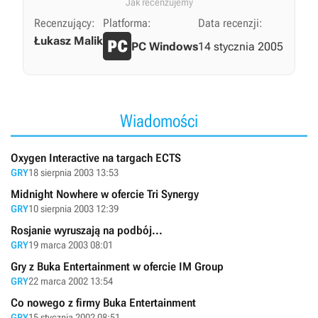
Jak recenzujemy
Recenzujący:
Platforma:
Data recenzji:
Łukasz Malik
PC Windows
14 stycznia 2005
Wiadomości
Oxygen Interactive na targach ECTS
GRY
18 sierpnia 2003 13:53
Midnight Nowhere w ofercie Tri Synergy
GRY
10 sierpnia 2003 12:39
Rosjanie wyruszają na podbój...
GRY
19 marca 2003 08:01
Gry z Buka Entertainment w ofercie IM Group
GRY
22 marca 2002 13:54
Co nowego z firmy Buka Entertainment
GRY
15 stycznia 2002 08:51