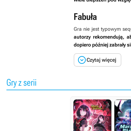
Fabuła
Gra nie jest typowym se
autorzy rekomendują, a
dopiero później zabrały s

Czytaj więcej
Gry z serii