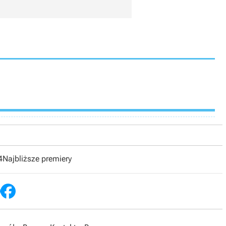
4
Najbliższe premiery