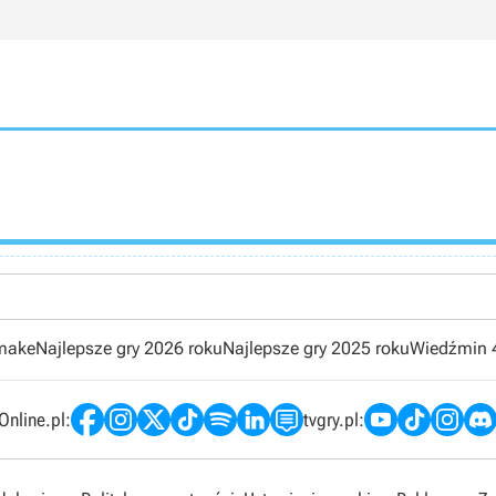
emake
Najlepsze gry 2026 roku
Najlepsze gry 2025 roku
Wiedźmin 
nline.pl:
tvgry.pl: