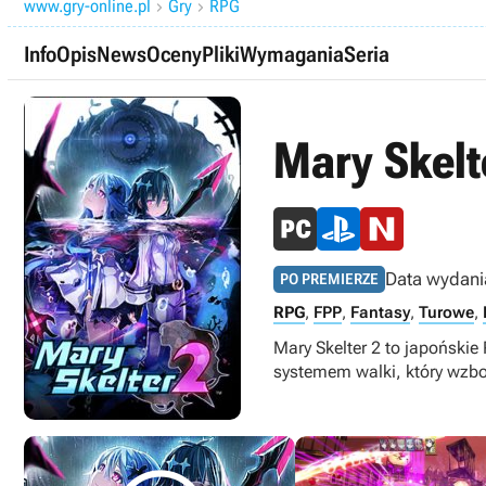
www.gry-online.pl
Gry
RPG


Info
Opis
News
Oceny
Pliki
Wymagania
Seria
Mary Skelt
Data wydani
PO PREMIERZE
RPG
,
FPP
,
Fantasy
,
Turowe
,
Mary Skelter 2 to japoński
systemem walki, który wzbo