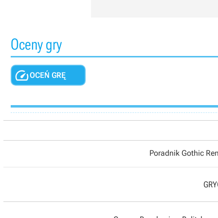
Oceny gry

OCEŃ GRĘ
Poradnik Gothic R
GRYO