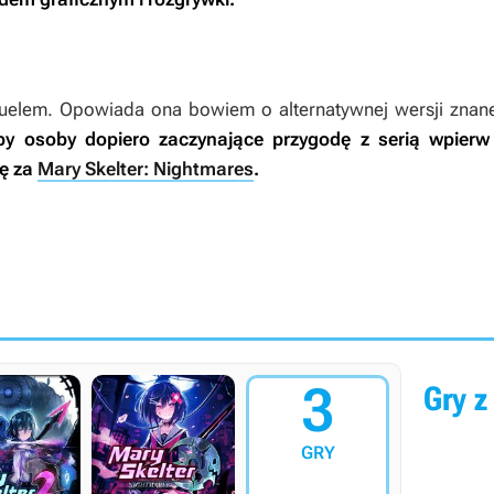
quelem. Opowiada ona bowiem o alternatywnej wersji znan
by osoby dopiero zaczynające przygodę z serią wpierw
ię za
Mary Skelter: Nightmares
.
3
Gry z 
GRY