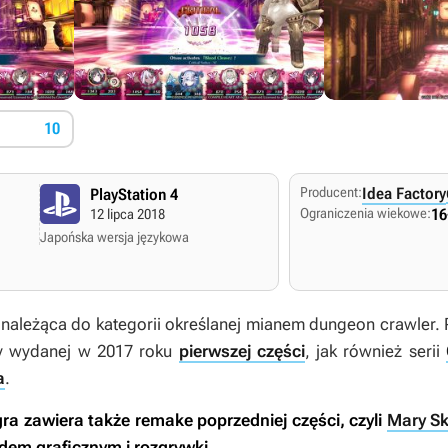
10
Producent:
Idea Factory
PlayStation 4
Ograniczenia wiekowe:
16
12 lipca 2018
Japońska wersja językowa
 należąca do kategorii określanej mianem dungeon crawler.
rzy wydanej w 2017 roku
pierwszej części
, jak również serii
a
.
a zawiera także remake poprzedniej części, czyli
Mary Sk
dem graficznym i rozgrywki.