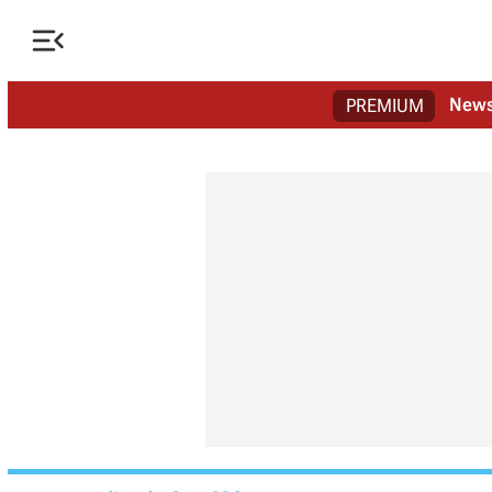

New
PREMIUM