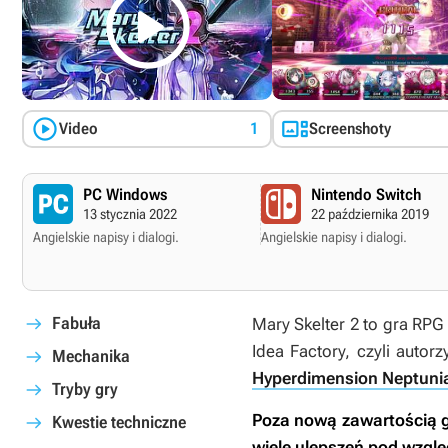



Video
1
Screenshoty
PC Windows
Nintendo Switch
13 stycznia 2022
22 października 2019
Angielskie napisy i dialogi.
Angielskie napisy i dialogi.
Fabuła
Mary Skelter 2
to gra RPG
Idea Factory, czyli auto
Mechanika
Hyperdimension Neptuni
Tryby gry
Poza nową zawartością gr
Kwestie techniczne
wiele ulepszeń pod wzglę