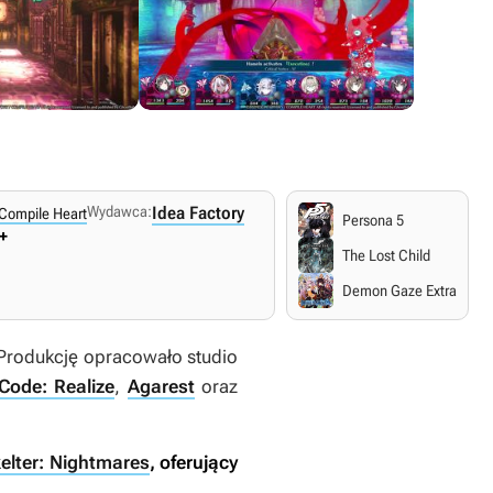
Wydawca:
Idea Factory
Compile Heart
Persona 5
+
The Lost Child
Demon Gaze Extra
 Produkcję opracowało studio
Code: Realize
,
Agarest
oraz
elter: Nightmares
, oferujący