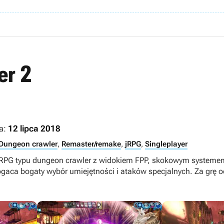
er 2
a:
12 lipca 2018
Dungeon crawler
,
Remaster/remake
,
jRPG
,
Singleplayer
e RPG typu dungeon crawler z widokiem FPP, skokowym systemem
gaca bogaty wybór umiejętności i ataków specjalnych. Za grę o