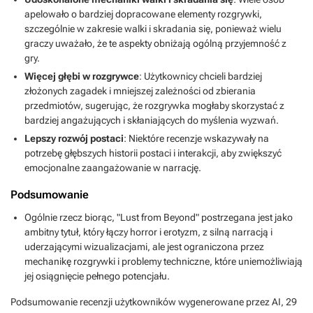
apelowało o bardziej dopracowane elementy rozgrywki,
szczególnie w zakresie walki i skradania się, ponieważ wielu
graczy uważało, że te aspekty obniżają ogólną przyjemność z
gry.
Więcej głębi w rozgrywce
: Użytkownicy chcieli bardziej
złożonych zagadek i mniejszej zależności od zbierania
przedmiotów, sugerując, że rozgrywka mogłaby skorzystać z
bardziej angażujących i skłaniających do myślenia wyzwań.
Lepszy rozwój postaci
: Niektóre recenzje wskazywały na
potrzebę głębszych historii postaci i interakcji, aby zwiększyć
emocjonalne zaangażowanie w narrację.
Podsumowanie
Ogólnie rzecz biorąc, "Lust from Beyond" postrzegana jest jako
ambitny tytuł, który łączy horror i erotyzm, z silną narracją i
uderzającymi wizualizacjami, ale jest ograniczona przez
mechanikę rozgrywki i problemy techniczne, które uniemożliwiają
jej osiągnięcie pełnego potencjału.
Podsumowanie recenzji użytkowników wygenerowane przez AI,
29