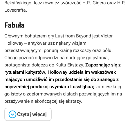
Beksińskiego, lecz również twórczość H.R. Gigera oraz H.P.
Lovecrafta.
Fabuła
Głównym bohaterem gry
Lust from Beyond
jest Victor
Holloway – antykwariusz nękany wizjami
przedstawiającymi ponurą krainę rozkoszy oraz bólu.
Chcąc poznać odpowiedzi na nurtujące go pytania,
protagonista dołącza do Kultu Ekstazy.
Zapoznając się z
rytuałami kultystów, Holloway udziela im wskazówek
mających umożliwić im przedostanie się do znanego z
poprzedniej produkcji wymiaru Lusst'ghaa;
zamieszkują
go istoty o zdeformowanych ciałach pozwalających im na
przeżywanie niekończącej się ekstazy.

Czytaj więcej