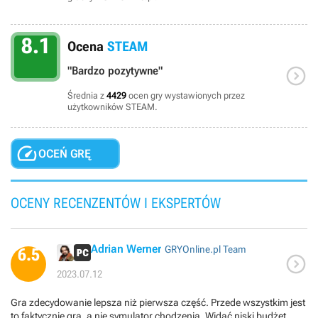
8.1
Ocena
STEAM

"Bardzo pozytywne"
Średnia z
4429
ocen gry wystawionych przez
użytkowników STEAM.

OCEŃ GRĘ
OCENY RECENZENTÓW I EKSPERTÓW
Adrian Werner
GRYOnline.pl Team
6.5

2023.07.12
Gra zdecydowanie lepsza niż pierwsza część. Przede wszystkim jest
to faktycznie gra, a nie symulator chodzenia. Widać niski budżet,