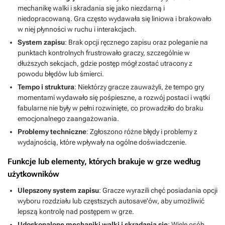
mechanikę walki i skradania się jako niezdarną i
niedopracowaną. Gra często wydawała się liniowa i brakowało
w niej płynności w ruchu i interakcjach.
System zapisu
: Brak opcji ręcznego zapisu oraz poleganie na
punktach kontrolnych frustrowało graczy, szczególnie w
dłuższych sekcjach, gdzie postęp mógł zostać utracony z
powodu błędów lub śmierci.
Tempo i struktura
: Niektórzy gracze zauważyli, że tempo gry
momentami wydawało się pośpieszne, a rozwój postaci i wątki
fabularne nie były w pełni rozwinięte, co prowadziło do braku
emocjonalnego zaangażowania.
Problemy techniczne
: Zgłoszono różne błędy i problemy z
wydajnością, które wpływały na ogólne doświadczenie.
Funkcje lub elementy, których brakuje w grze według
użytkowników
Ulepszony system zapisu
: Gracze wyrazili chęć posiadania opcji
wyboru rozdziału lub częstszych autosave'ów, aby umożliwić
lepszą kontrolę nad postępem w grze.
Udoskonalone mechaniki walki i skradania się
: Wiele osób