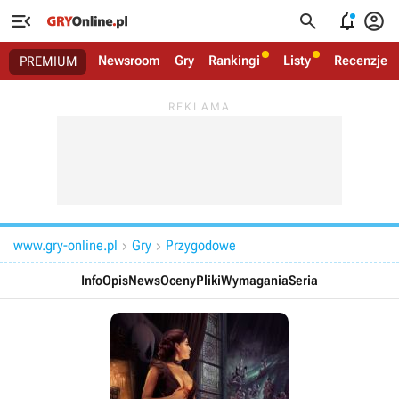




Newsroom
Gry
Rankingi
Listy
Recenzje
PREMIUM
www.gry-online.pl
Gry
Przygodowe


Info
Opis
News
Oceny
Pliki
Wymagania
Seria