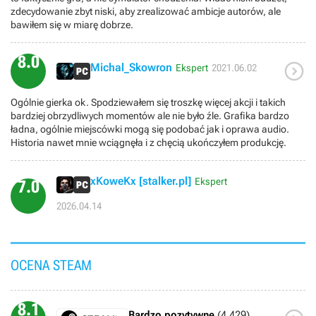
zdecydowanie zbyt niski, aby zrealizować ambicje autorów, ale
bawiłem się w miarę dobrze.
8.0

Michal_Skowron
Ekspert
2021.06.02
Ogólnie gierka ok. Spodziewałem się troszkę więcej akcji i takich
bardziej obrzydliwych momentów ale nie było źle. Grafika bardzo
ładna, ogólnie miejscówki mogą się podobać jak i oprawa audio.
Historia nawet mnie wciągnęła i z chęcią ukończyłem produkcję.
xKoweKx [stalker.pl]
Ekspert
7.0
2026.04.14
OCENA STEAM
8.1
Bardzo pozytywne
(4 429)