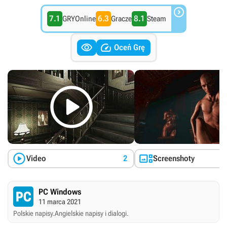

7.1
6.3
8.1
GRYOnline
Gracze
Steam


Oceń Grę



Video
2
Screenshoty
PC Windows
11 marca 2021
Polskie napisy.
Angielskie napisy i dialogi.