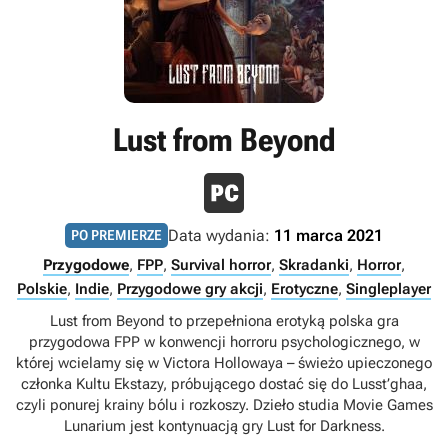
Lust from Beyond
Data wydania:
11 marca 2021
PO PREMIERZE
Przygodowe
,
FPP
,
Survival horror
,
Skradanki
,
Horror
,
Polskie
,
Indie
,
Przygodowe gry akcji
,
Erotyczne
,
Singleplayer
Lust from Beyond to przepełniona erotyką polska gra
przygodowa FPP w konwencji horroru psychologicznego, w
której wcielamy się w Victora Hollowaya – świeżo upieczonego
członka Kultu Ekstazy, próbującego dostać się do Lusst’ghaa,
czyli ponurej krainy bólu i rozkoszy. Dzieło studia Movie Games
Lunarium jest kontynuacją gry Lust for Darkness.