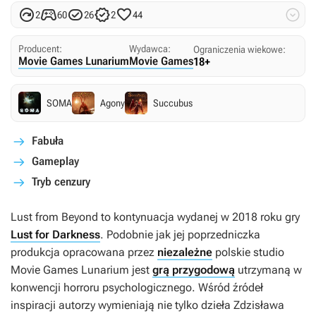






2
60
26
2
44
Producent:
Wydawca:
Ograniczenia wiekowe:
Movie Games Lunarium
Movie Games
18+
SOMA
Agony
Succubus
Fabuła
Gameplay
Tryb cenzury
Lust from Beyond
to kontynuacja wydanej w 2018 roku gry
Lust for Darkness
. Podobnie jak jej poprzedniczka
produkcja opracowana przez
niezależne
polskie studio
Movie Games Lunarium jest
grą przygodową
utrzymaną w
konwencji horroru psychologicznego. Wśród źródeł
inspiracji autorzy wymieniają nie tylko dzieła Zdzisława