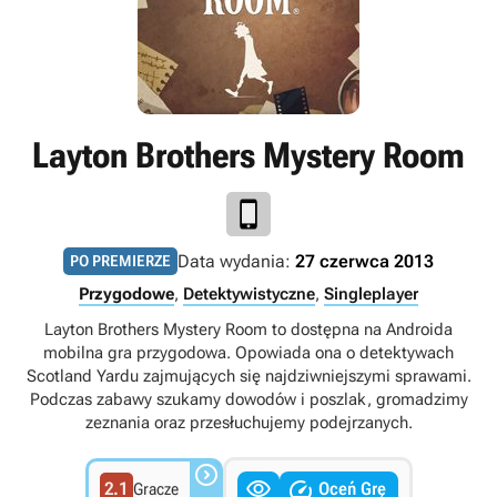
Layton Brothers Mystery Room
Data wydania:
27 czerwca 2013
PO PREMIERZE
Przygodowe
,
Detektywistyczne
,
Singleplayer
Layton Brothers Mystery Room to dostępna na Androida
mobilna gra przygodowa. Opowiada ona o detektywach
Scotland Yardu zajmujących się najdziwniejszymi sprawami.
Podczas zabawy szukamy dowodów i poszlak, gromadzimy
zeznania oraz przesłuchujemy podejrzanych.



2.1
Oceń Grę
Gracze