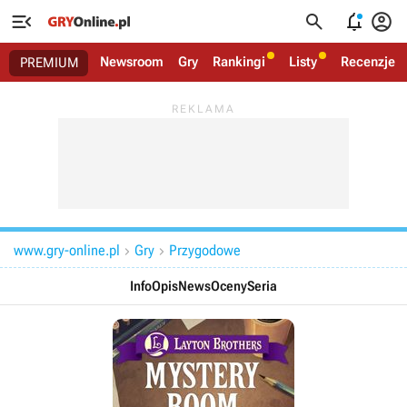




Newsroom
Gry
Rankingi
Listy
Recenzje
PREMIUM
www.gry-online.pl
Gry
Przygodowe


Info
Opis
News
Oceny
Seria