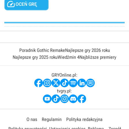

OCEŃ GRĘ
Poradnik Gothic Remake
Najlepsze gry 2026 roku
Najlepsze gry 2025 roku
Wiedźmin 4
Najbliższe premiery
GRYOnline.pl:
tvgry.pl:
O nas
Regulamin
Polityka redakcyjna
Polityka prywatności
Ustawienia cookies
Reklama
Zespół