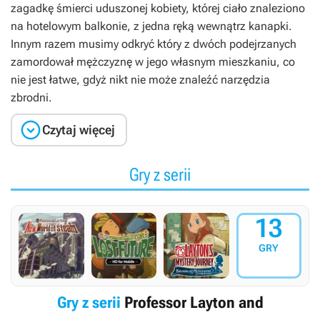
zagadkę śmierci uduszonej kobiety, której ciało znaleziono
na hotelowym balkonie, z jedna ręką wewnątrz kanapki.
Innym razem musimy odkryć który z dwóch podejrzanych
zamordował mężczyznę w jego własnym mieszkaniu, co
nie jest łatwe, gdyż nikt nie może znaleźć narzędzia
zbrodni.

Czytaj więcej
Gry z serii
13
GRY
Gry z serii
Professor Layton and