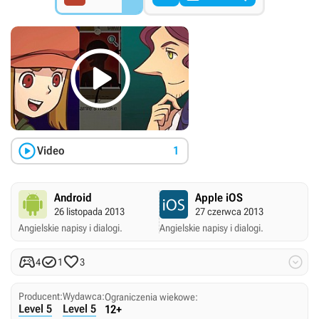


Video
1
Android
Apple iOS
26 listopada 2013
27 czerwca 2013
Angielskie napisy i dialogi.
Angielskie napisy i dialogi.




4
1
3
Producent:
Wydawca:
Ograniczenia wiekowe:
Level 5
Level 5
12+