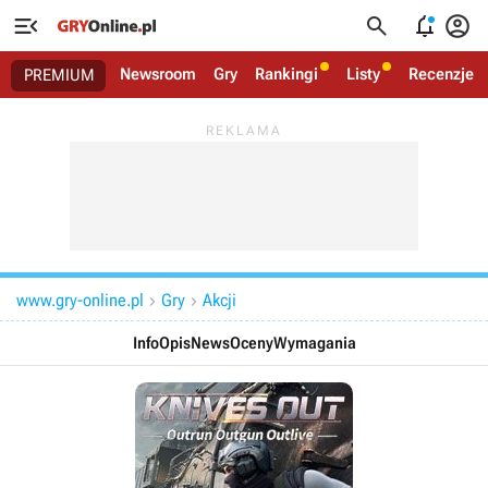




Newsroom
Gry
Rankingi
Listy
Recenzje
PREMIUM
www.gry-online.pl
Gry
Akcji


Info
Opis
News
Oceny
Wymagania