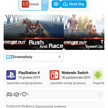



1.7
Oceń Grę
Gracze

Screenshoty
4
PlayStation 4
Nintendo Switch
A
19 grudnia 2019
30 października 2019
18
Japońska wersja językowa
Japońska wersja językowa
Angielskie 




2
1
1
Producent:
Wydawca:
Ograniczenia wiekowe: