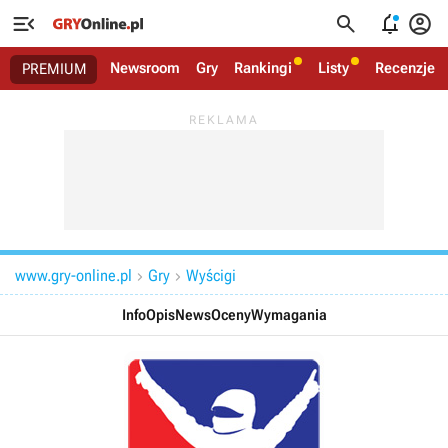




Newsroom
Gry
Rankingi
Listy
Recenzje
PREMIUM
www.gry-online.pl
Gry
Wyścigi


Info
Opis
News
Oceny
Wymagania