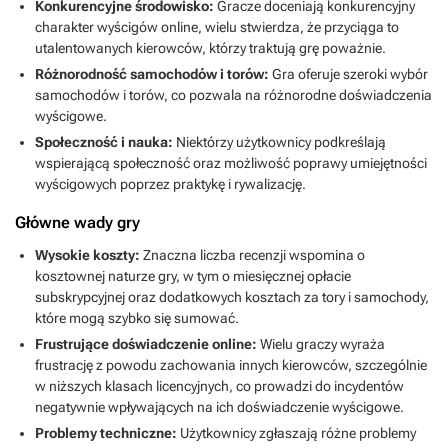
Konkurencyjne środowisko:
Gracze doceniają konkurencyjny
charakter wyścigów online, wielu stwierdza, że przyciąga to
utalentowanych kierowców, którzy traktują grę poważnie.
Różnorodność samochodów i torów:
Gra oferuje szeroki wybór
samochodów i torów, co pozwala na różnorodne doświadczenia
wyścigowe.
Społeczność i nauka:
Niektórzy użytkownicy podkreślają
wspierającą społeczność oraz możliwość poprawy umiejętności
wyścigowych poprzez praktykę i rywalizację.
Główne wady gry
Wysokie koszty:
Znaczna liczba recenzji wspomina o
kosztownej naturze gry, w tym o miesięcznej opłacie
subskrypcyjnej oraz dodatkowych kosztach za tory i samochody,
które mogą szybko się sumować.
Frustrujące doświadczenie online:
Wielu graczy wyraża
frustrację z powodu zachowania innych kierowców, szczególnie
w niższych klasach licencyjnych, co prowadzi do incydentów
negatywnie wpływających na ich doświadczenie wyścigowe.
Problemy techniczne:
Użytkownicy zgłaszają różne problemy