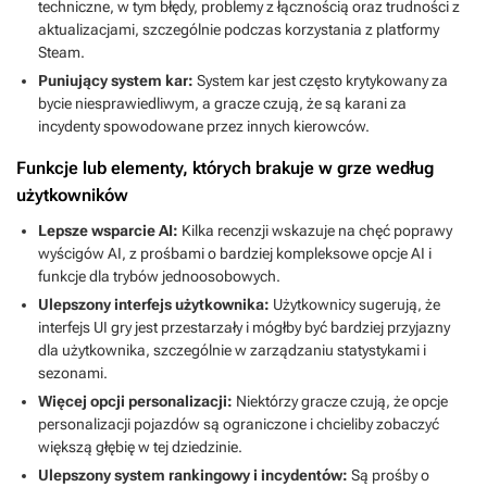
techniczne, w tym błędy, problemy z łącznością oraz trudności z
aktualizacjami, szczególnie podczas korzystania z platformy
Steam.
Puniujący system kar:
System kar jest często krytykowany za
bycie niesprawiedliwym, a gracze czują, że są karani za
incydenty spowodowane przez innych kierowców.
Funkcje lub elementy, których brakuje w grze według
użytkowników
Lepsze wsparcie AI:
Kilka recenzji wskazuje na chęć poprawy
wyścigów AI, z prośbami o bardziej kompleksowe opcje AI i
funkcje dla trybów jednoosobowych.
Ulepszony interfejs użytkownika:
Użytkownicy sugerują, że
interfejs UI gry jest przestarzały i mógłby być bardziej przyjazny
dla użytkownika, szczególnie w zarządzaniu statystykami i
sezonami.
Więcej opcji personalizacji:
Niektórzy gracze czują, że opcje
personalizacji pojazdów są ograniczone i chcieliby zobaczyć
większą głębię w tej dziedzinie.
Ulepszony system rankingowy i incydentów:
Są prośby o