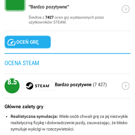

"Bardzo pozytywne"
Średnia z
7427
ocen gry wystawionych przez
użytkowników STEAM.

OCEŃ GRĘ
OCENA STEAM
8.5

Bardzo pozytywne
(7 427)
Główne zalety gry
Realistyczna symulacja:
Wiele osób chwali grę za jej niezwykle
realistyczną fizykę i doświadczenie jazdy, zauważając, że blisko
symuluje wyścigi w rzeczywistości.