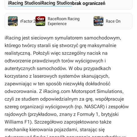
iRacing Studios
iRacing Studios
brak ograniczeń
RaceRoom Racing
rFactor 2
Race On
Experience
iRacing
jest sieciowym symulatorem samochodowym,
którego twórcy starali się stworzyć grę maksymalnie
realistyczną. Położyli więc szczególny nacisk na
odtworzenie prawdziwych torów wyścigowych i
autentycznych samochodów. W obu przypadkach
korzystano z laserowych systemów skanujących,
zapewniając w ten sposób niezwykłą dokładność
odwzorowania. Z iRacing.com Motorsport Simulations,
czyli ze studiem odpowiedzialnym za grę, współpracuje
szereg organizacji wyścigowych (np. NASCAR) i zespołów
rajdowych (przykładowo, znany z Formuły 1, brytyjski
Williams F1). Szczegółowo zaprojektowano także
mechanikę kierowania pojazdami, starając się