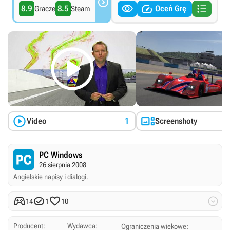




8.9
8.5
Oceń Grę
Gracze
Steam



Video
1
Screenshoty
PC Windows
26 sierpnia 2008
Angielskie napisy i dialogi.




14
1
10
Producent:
Wydawca:
Ograniczenia wiekowe: