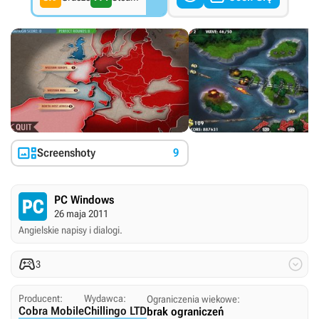

Screenshoty
9
PC Windows
26 maja 2011
Angielskie napisy i dialogi.


3
Producent:
Wydawca:
Ograniczenia wiekowe:
Cobra Mobile
Chillingo LTD
brak ograniczeń