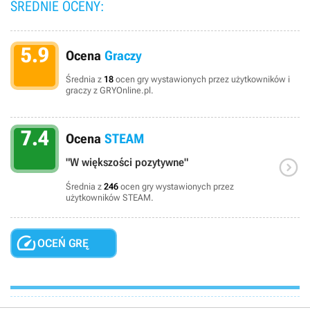
ŚREDNIE OCENY:
5.9
Ocena
Graczy
Średnia z
18
ocen gry wystawionych przez użytkowników i
graczy z GRYOnline.pl.
7.4
Ocena
STEAM

"W większości pozytywne"
Średnia z
246
ocen gry wystawionych przez
użytkowników STEAM.

OCEŃ GRĘ