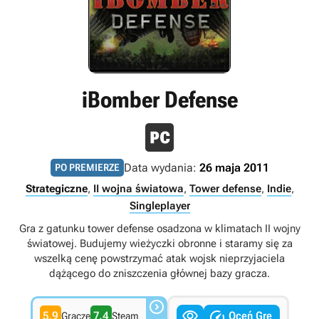
iBomber Defense
Data wydania:
26 maja 2011
PO PREMIERZE
Strategiczne
,
II wojna światowa
,
Tower defense
,
Indie
,
Singleplayer
Gra z gatunku tower defense osadzona w klimatach II wojny
światowej. Budujemy wieżyczki obronne i staramy się za
wszelką cenę powstrzymać atak wojsk nieprzyjaciela
dążącego do zniszczenia głównej bazy gracza.



5.9
7.4
Oceń Grę
Gracze
Steam