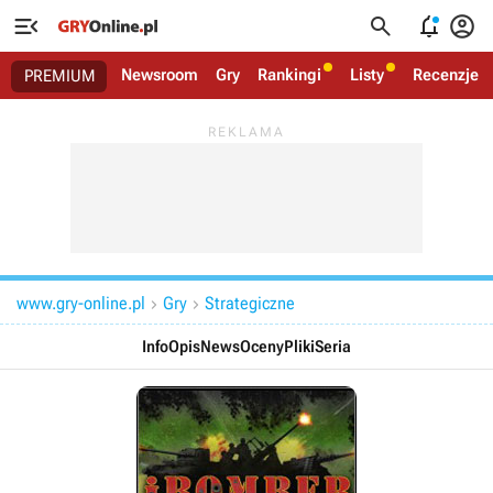




Newsroom
Gry
Rankingi
Listy
Recenzje
PREMIUM
www.gry-online.pl
Gry
Strategiczne


Info
Opis
News
Oceny
Pliki
Seria