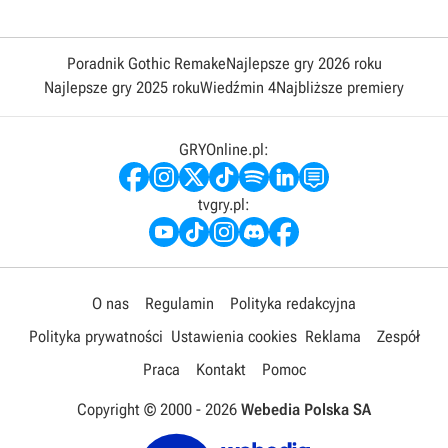
Poradnik Gothic Remake
Najlepsze gry 2026 roku
Najlepsze gry 2025 roku
Wiedźmin 4
Najbliższe premiery
GRYOnline.pl:
tvgry.pl:
O nas
Regulamin
Polityka redakcyjna
Polityka prywatności
Ustawienia cookies
Reklama
Zespół
Praca
Kontakt
Pomoc
Copyright © 2000 -
2026
Webedia Polska SA