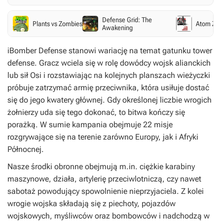
Defense Grid: The
Plants vs Zombies
Atom Zo
Awakening
iBomber Defense
stanowi wariację na temat gatunku tower
defense. Gracz wciela się w rolę dowódcy wojsk alianckich
lub sił Osi i rozstawiając na kolejnych planszach wieżyczki
próbuje zatrzymać armię przeciwnika, która usiłuje dostać
się do jego kwatery głównej. Gdy określonej liczbie wrogich
żołnierzy uda się tego dokonać, to bitwa kończy się
porażką. W sumie kampania obejmuje 22 misje
rozgrywające się na terenie zarówno Europy, jak i Afryki
Północnej.
Nasze środki obronne obejmują m.in. ciężkie karabiny
maszynowe, działa, artylerię przeciwlotniczą, czy nawet
sabotaż powodujący spowolnienie nieprzyjaciela. Z kolei
wrogie wojska składają się z piechoty, pojazdów
wojskowych, myśliwców oraz bombowców i nadchodzą w