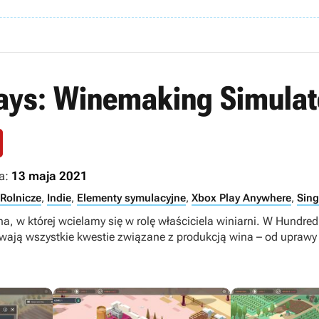
ays: Winemaking Simulat
a:
13 maja 2021
Rolnicze
,
Indie
,
Elementy symulacyjne
,
Xbox Play Anywhere
,
Sing
na, w której wcielamy się w rolę właściciela winiarni. W Hundr
ają wszystkie kwestie związane z produkcją wina – od uprawy