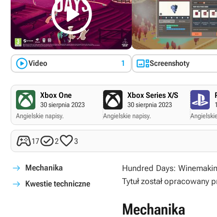



Video
1
Screenshoty
Xbox One
Xbox Series X/S
30 sierpnia 2023
30 sierpnia 2023
Angielskie napisy.
Angielskie napisy.
Angielskie



17
2
3
Mechanika
Hundred Days: Winemakin
Tytuł został opracowany 
Kwestie techniczne
Mechanika