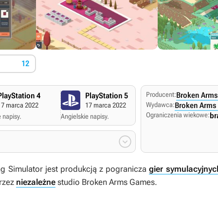
12
Producent:
Broken Arm
PlayStation 4
PlayStation 5
Nintendo Swi
Wydawca:
Broken Arms
17 marca 2022
17 marca 2022
28 lutego 2022
Ograniczenia wiekowe:
br
 napisy.
Angielskie napisy.
Angielskie napisy.

g Simulator
jest produkcją z pogranicza
gier symulacyjnyc
przez
niezależne
studio Broken Arms Games.