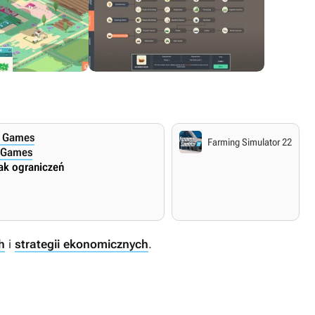
s Games
tch
Android
Apple iOS
Farming Simulator 22
 Games
13 października 2021
13 października 2021
ak ograniczeń
Angielskie napisy.
Angielskie napisy.
Angielski
h
i
strategii ekonomicznych
.