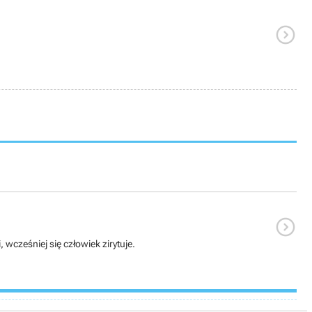


cześniej się człowiek zirytuje.