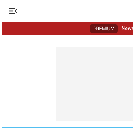

New
PREMIUM