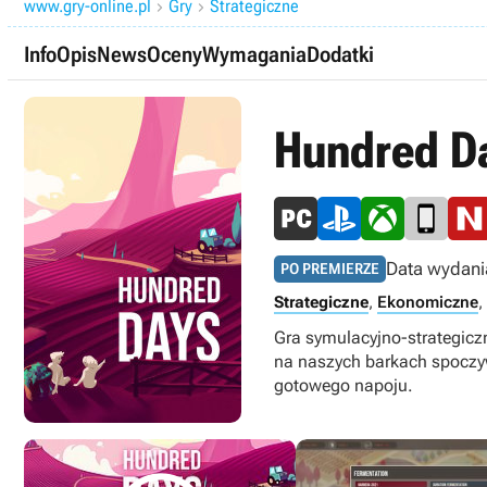
www.gry-online.pl
Gry
Strategiczne


Info
Opis
News
Oceny
Wymagania
Dodatki
Hundred D
Data wydani
PO PREMIERZE
Strategiczne
,
Ekonomiczne
,
Gra symulacyjno-strategicz
na naszych barkach spoczyw
gotowego napoju.