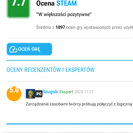
7.7
Ocena
STEAM
"W większości pozytywne"
Średnia z
1097
ocen gry wystawionych przez uży

OCEŃ GRĘ
OCENY RECENZENTÓW I EKSPERTÓW
5.0
Szugob
Ekspert
2023.11.27
Zarządzanie zasobami twórcy próbują połączyć z logiczną u