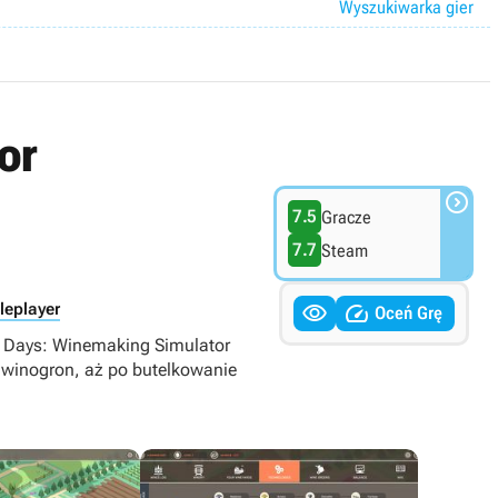
Wyszukiwarka gier
or

7.5
Gracze
7.7
Steam


leplayer
Oceń Grę
ed Days: Winemaking Simulator
 winogron, aż po butelkowanie