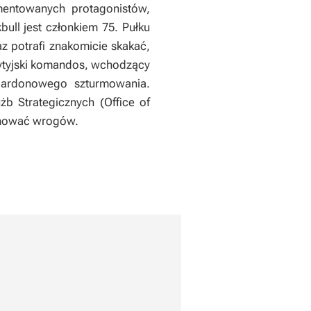
mentowanych protagonistów,
ull jest członkiem 75. Pułku
z potrafi znakomicie skakać,
rytyjski komandos, wchodzący
zpardonowego szturmowania.
b Strategicznych (Office of
iminować wrogów.