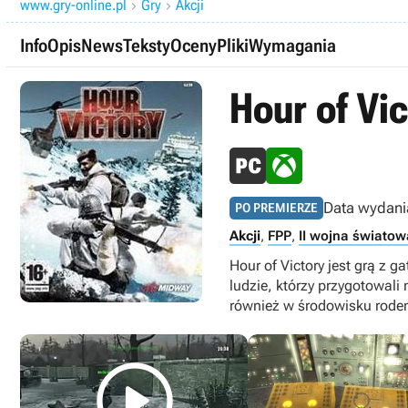
www.gry-online.pl
Gry
Akcji


Info
Opis
News
Teksty
Oceny
Pliki
Wymagania
Hour of Vic
Data wydani
PO PREMIERZE
Akcji
,
FPP
,
II wojna światow
Hour of Victory jest grą z 
ludzie, którzy przygotowali
również w środowisku rode
