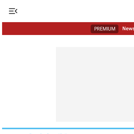

New
PREMIUM