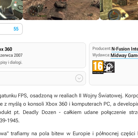
55
Producent:
N-Fusion Int
x 360
Wydawca:
Midway Gam
czerwca 2007
isy i dialogi.

 gatunku FPS, osadzoną w realiach II Wojny Światowej. Kor
ie z myślą o konsoli Xbox 360 i komputerach PC, a developing
odukt pt.
Deadly Dozen
- całkiem udane połączenie strze
939-1945.
twa" trafiamy na pola bitew w Europie i północnej części