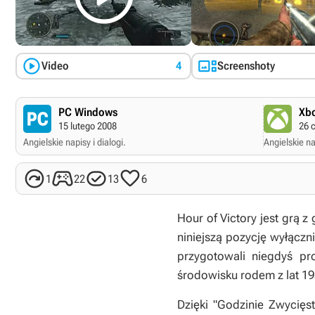


Video
4
Screenshoty
PC Windows
Xbo
15 lutego 2008
26 
Angielskie napisy i dialogi.
Angielskie nap




1
22
13
6
Hour of Victory
jest grą z
niniejszą pozycję wyłączn
przygotowali niegdyś pr
środowisku rodem z lat 1
Dzięki "Godzinie Zwycięs