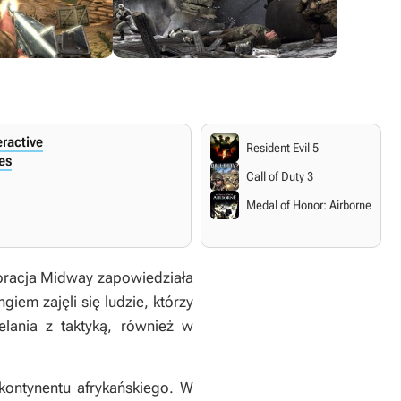
eractive
Resident Evil 5
es
Call of Duty 3
Medal of Honor: Airborne
poracja Midway zapowiedziała
iem zajęli się ludzie, którzy
lania z taktyką, również w
 kontynentu afrykańskiego. W