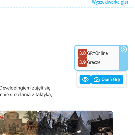
Wyszukiwarka gier

3.0
GRYOnline
3.9
Gracze


Oceń Grę
Developingiem zajęli się
nie strzelania z taktyką,