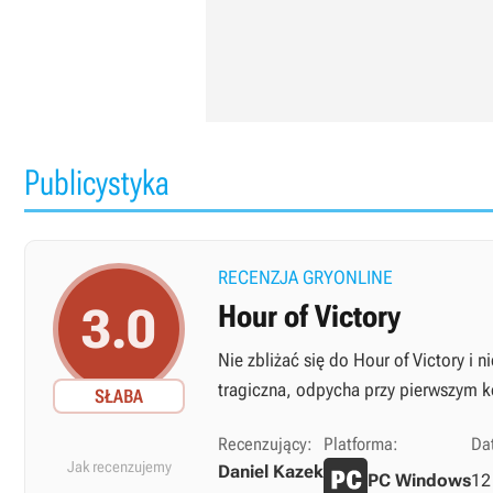
Publicystyka
RECENZJA GRYONLINE
3.0
Hour of Victory
Nie zbliżać się do Hour of Victory i n
tragiczna, odpycha przy pierwszym 
SŁABA
Recenzujący:
Platforma:
Dat
Jak recenzujemy
Daniel Kazek
PC Windows
12