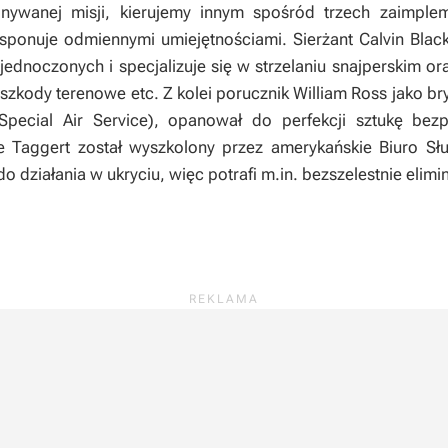
nywanej misji, kierujemy innym spośród trzech zaimple
ponuje odmiennymi umiejętnościami. Sierżant Calvin Blackb
dnoczonych i specjalizuje się w strzelaniu snajperskim ora
zkody terenowe etc. Z kolei porucznik William Ross jako b
Special Air Service), opanował do perfekcji sztukę be
Taggert został wyszkolony przez amerykańskie Biuro Służ
do działania w ukryciu, więc potrafi m.in. bezszelestnie el