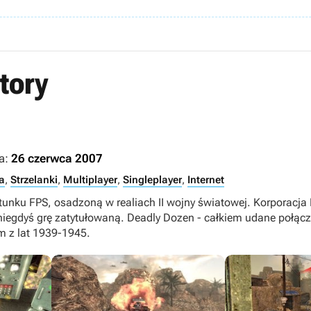
tory
a:
26 czerwca 2007
a
,
Strzelanki
,
Multiplayer
,
Singleplayer
,
Internet
gatunku FPS, osadzoną w realiach II wojny światowej. Korporacja 
 niegdyś grę zatytułowaną. Deadly Dozen - całkiem udane połącze
m z lat 1939-1945.