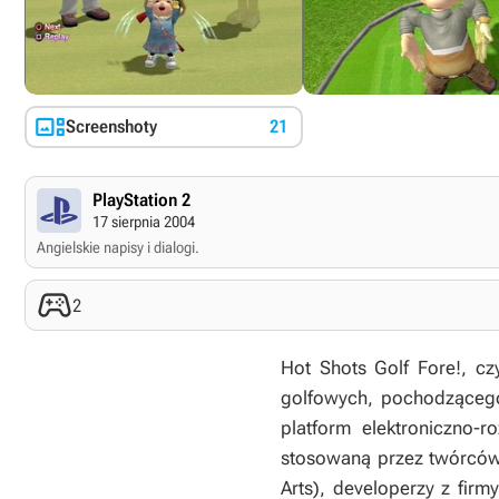

Screenshoty
21
PlayStation 2
17 sierpnia 2004
Angielskie napisy i dialogi.

2
Hot Shots Golf Fore!
, cz
golfowych, pochodzącego
platform elektroniczno-
stosowaną przez twórców 
Arts), developerzy z fi