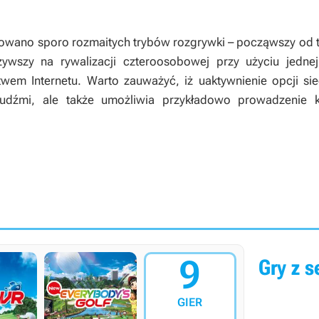
owano sporo rozmaitych trybów rozgrywki – począwszy od t
zywszy na rywalizacji czteroosobowej przy użyciu jednej
wem Internetu. Warto zauważyć, iż uaktywnienie opcji sie
udźmi, ale także umożliwia przykładowo prowadzenie k
9
Gry z se
GIER