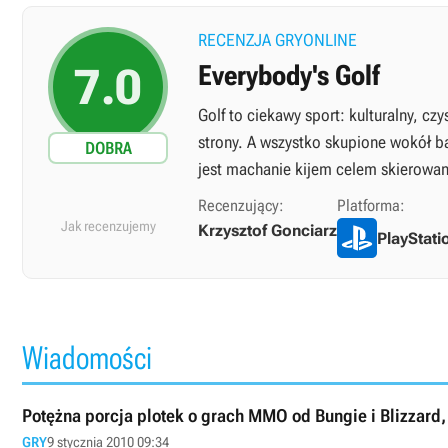
RECENZJA GRYONLINE
7.0
Everybody's Golf
Golf to ciekawy sport: kulturalny, c
strony. A wszystko skupione wokół ba
DOBRA
jest machanie kijem celem skierowani
Recenzujący:
Platforma:
Jak recenzujemy
Krzysztof Gonciarz
PlayStati
Wiadomości
Potężna porcja plotek o grach MMO od Bungie i Blizzard
GRY
9 stycznia 2010 09:34