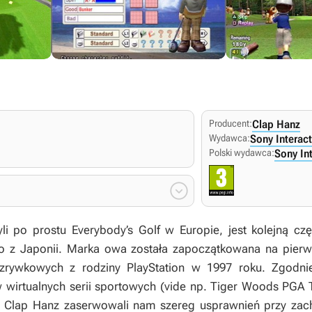
Producent:
Clap Hanz
Wydawca:
Sony Interac
Polski wydawca:
Sony In

yli po prostu
Everybody’s Golf
w Europie, jest kolejną czę
 z Japonii. Marka owa została zapoczątkowana na pierws
rozrywkowych z rodziny PlayStation w 1997 roku. Zgodni
wirtualnych serii sportowych (vide np.
Tiger Woods PGA 
rmy Clap Hanz zaserwowali nam szereg usprawnień przy z