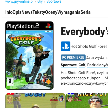
www.gry-online.pl
Gry
Sportowe


Info
Opis
News
Teksty
Oceny
Wymagania
Seria
Everybody'
Hot Shots Golf Fore!
Data wydani
PO PREMIERZE
Sportowe
,
Golf
,
Podzielony/
Hot Shots Golf Fore!, czyli 
pochodzącego z Japonii. M
elektroniczno-rozrywkowych