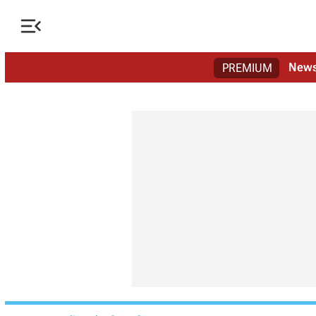

New
PREMIUM