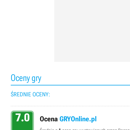
Oceny gry
ŚREDNIE OCENY:
7.0
Ocena
GRYOnline.pl