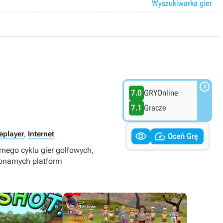
Wyszukiwarka gier

7.0
GRYOnline
7.1
Gracze


eplayer
,
Internet
Oceń Grę
arnego cyklu gier golfowych,
onarnych platform