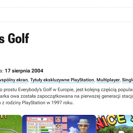
s Golf
a:
17 sierpnia 2004
wspólny ekran
,
Tytuły ekskluzywne PlayStation
,
Multiplayer
,
Singl
po prostu Everybody’s Golf w Europie, jest kolejną częścią popul
arka owa została zapoczątkowana na pierwszej generacji stacj
 z rodziny PlayStation w 1997 roku.